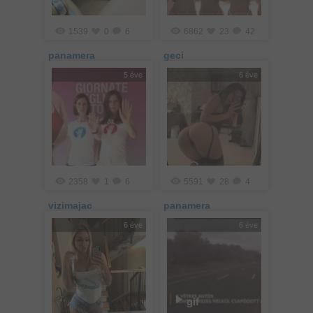
1539
0
6
6862
23
42
panamera
geci
5 éve
6 éve
2358
1
6
5591
28
4
vizimajac
panamera
6 éve
6 éve
gif