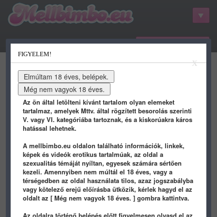
belépés / regisztráció
FIGYELEM!
kategóriák
hots
gifs
porn
X
youtube
qdb
stat
info
Az ön által letölteni kívánt tartalom olyan elemeket
tartalmaz, amelyek Mttv. által rögzített besorolás szerinti
V. vagy VI. kategóriába tartoznak, és a kiskorúakra káros
hatással lehetnek.
A mellbimbo.eu oldalon található információk, linkek,
képek és videók erotikus tartalmúak, az oldal a
szexualitás témáját nyíltan, egyesek számára sértően
kezeli. Amennyiben nem múltál el 18 éves, vagy a
Képek / Népszerű képek
térségedben az oldal használata tilos, azaz jogszabályba
vagy kötelező erejű előírásba ütközik, kérlek hagyd el az
oldalt az [ Még nem vagyok 18 éves. ] gombra kattintva.
2 éve
3 éve
Az oldalra történő belépés előtt figyelmesen olvasd el az