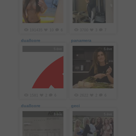
191435
10
6
3700
3
7
duallcore
panamera
5 éve
5 éve
1581
2
6
2622
2
6
duallcore
geci
5 éve
5 éve