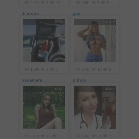
2474
0
20
1851
7
6
dilidope_
geci
6 éve
6 éve
1590
1
7
3781
18
0
panamera
prinyo
6 éve
6 éve
3178
17
1
4242
24
2