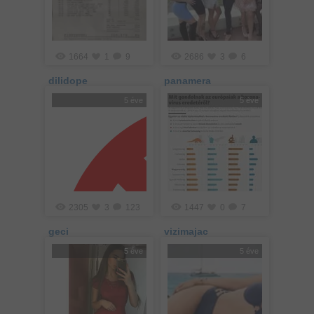
1664
1
9
2686
3
6
dilidope
panamera
5 éve
5 éve
2305
3
123
1447
0
7
geci
vizimajac
5 éve
5 éve