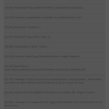
[09:44] <moderator>
Mert ezzel is csökken a feltöltési kedv. :bananas:
[09:33] <snorlex>
a megtekintés számlálót miért kellett kivenni? :rtfm:
[15:44] <szerver01>
:bananas:
[11:37] <Teszt007>
:love: :love: :love: :D
[14:38] <moderator>
A "kisfiú" :heyho:
[20:16] <snorlex>
régen hogy odavoltatok ezért a csajért :mrgreen:
[07:30] <panamera>
https://static.mellbimbo.eu/static/adatvedelmi_szabalyzat_mellbimbo.pdf
[21:15] <vizimajac>
1 kep / perc ez van meghatarozva a "szabalyzatban". flood-olasrol
szo sincs. az utolso linkek kozul 15 duallcore-e, 15 az enyem, 15 meg...
[11:42] <xXxyetixXx>
Floodolásért más helyeken premaban járt. Engem is zavar.
[22:02] <vizimajac>
mit foglalkozol vele, ugyis le lesz torolve :D ha nem torolnek nem is
lenne moka.