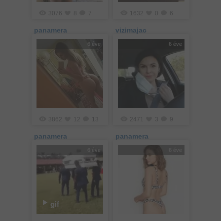
3076
8
7
1632
0
6
panamera
vizimajac
6 éve
6 éve
3862
12
13
2471
3
9
panamera
panamera
6 éve
6 éve
gif