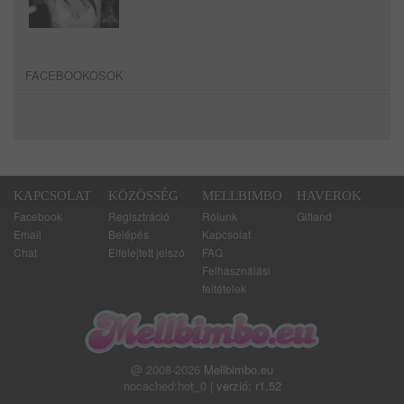
FACEBOOKOSOK
KAPCSOLAT
KÖZÖSSÉG
MELLBIMBO
HAVEROK
Facebook
Regisztráció
Rólunk
Gifland
Email
Belépés
Kapcsolat
Chat
Elfelejtett jelszó
FAQ
Felhasználási
feltételek
@ 2008-2026
Mellbimbo.eu
nocached:hot_0 |
verzió: r1.52