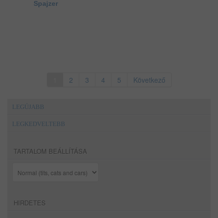
Spajzer
1
2
3
4
5
Következő
LEGÚJABB
LEGKEDVELTEBB
TARTALOM BEÁLLÍTÁSA
HIRDETES