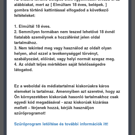
alábbiakat, mert az [ Elmúltam 18 éves, belépek. ]
gombra történő kattintással elfogadod a következő
feltételeket:
1. Elmúltál 18 éves.
2. Semmilyen formában nem teszed lehetővé 18 évnél
fiatalabb személynek a hozzáférést jelen oldal
4237
21
1
2224
0
6
tartalmához.
3. Nem tekinted meg vagy használod az oldalt olyan
panamera
duallcore
helyen, ahol ezzel a tevékenységgel törvényt,
szabályozást, előírást, vagy helyi normát szegsz meg.
3 éve
4 éve
4. Az oldalt teljes mértékben saját felelősségedre
látogatod.
Ez a weboldal és médiatartalmai kiskorúakra káros
elemeket is tartalmaz. Amennyiben azt szeretné, hogy az
Ön környezetében kiskorúak hasonló tartalmakhoz csak
egyedi kód megadásával - azaz kiskorúak kizárása
3739
10
6
5125
12
7
mellett – férjenek hozzá, kérjük használjon
szűrőprogramot!
panamera
sanyilap
Szűrőprogram letöltése és további információk itt!
4 éve
4 éve