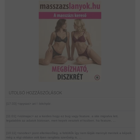
UTOLSÓ HOZZÁSZÓLÁSOK
[17:33] <spysas>
ari ! :bitchplz:
[11:01] <vizimajac>
az a kerdes hogy ez bug vagy feature. a site migralva lett,
legalabbis az adatok biztosan, mert kepek vesztek el kozben. ha feature, ...
[10:11] <snorlex>
pont ellenkezőleg. a feltöltők így nem látják mennyit mentek a képeik.
még a régi oldalon volt ilyen ranglista szerűség is, ...