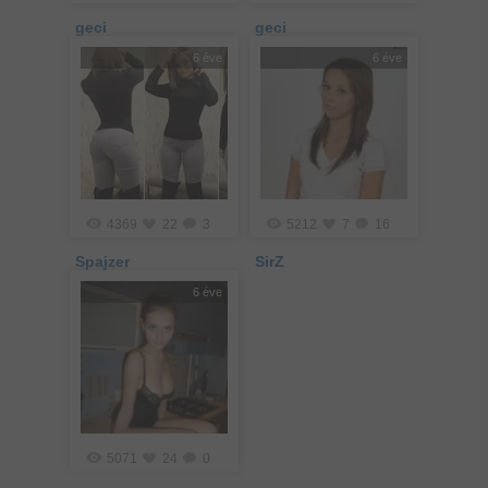
geci
geci
6 éve
6 éve
4369
22
3
5212
7
16
Spajzer
SirZ
6 éve
5071
24
0