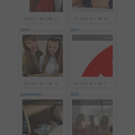
9797
8
11
3664
9
36
geci
geci
5 éve
5 éve
3265
5
13
1285
1
7
panamera
SirZ
5 éve
5 éve