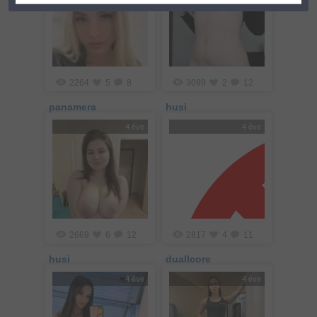
2264
5
8
3099
2
12
panamera
husi
4 éve
4 éve
2669
6
12
2817
4
11
husi
duallcore
4 éve
4 éve