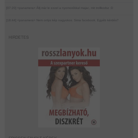
[07:20] <panamera>
Állj már le ezzel a nyomorékkal majac, mit trollkodsz :D
[18:44] <panamera>
Nem onlys kép nagyokos. Sima facebook. Egyéb kérdés?
HIRDETES