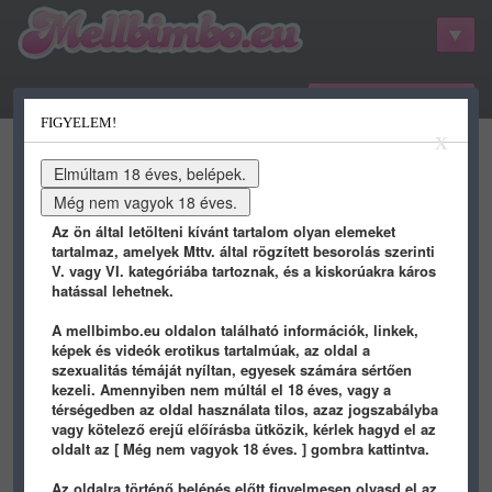
belépés / regisztráció
FIGYELEM!
kategóriák
hots
gifs
porn
X
youtube
qdb
stat
info
Az ön által letölteni kívánt tartalom olyan elemeket
tartalmaz, amelyek Mttv. által rögzített besorolás szerinti
V. vagy VI. kategóriába tartoznak, és a kiskorúakra káros
Elfelejtett jelszó
hatással lehetnek.
A mellbimbo.eu oldalon található információk, linkek,
képek és videók erotikus tartalmúak, az oldal a
Email cím:
szexualitás témáját nyíltan, egyesek számára sértően
kezeli. Amennyiben nem múltál el 18 éves, vagy a
Elküld
térségedben az oldal használata tilos, azaz jogszabályba
vagy kötelező erejű előírásba ütközik, kérlek hagyd el az
oldalt az [ Még nem vagyok 18 éves. ] gombra kattintva.
Ha elfelejtetted a jelszavadat
Az oldalra történő belépés előtt figyelmesen olvasd el az
az oldahoz, csak add meg az