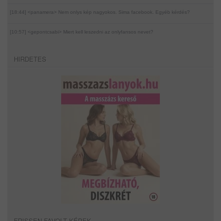
[18:44] <panamera>
Nem onlys kép nagyokos. Sima facebook. Egyéb kérdés?
[10:57] <gepontcsabi>
Miert kell leszedni az onlyfansos nevet?
HIRDETES
FRISSEN FAVOLT KÉPEK