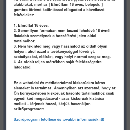
alábbiakat, mert az [ Elmúltam 18 éves, belépek. ]
email címedet, és lehetőséget
gombra történő kattintással elfogadod a következő
biztosítunk ahhoz, hogy újat
feltételeket:
adj meg. Első lépésként a
megadott címre küldünk egy
1. Elmúltál 18 éves.
emailt, amelyben található
2. Semmilyen formában nem teszed lehetővé 18 évnél
fiatalabb személynek a hozzáférést jelen oldal
linkre kattintva tudsz új jelszót
tartalmához.
beállítani magadnak. Ha 5-10
3. Nem tekinted meg vagy használod az oldalt olyan
percen belül nem jön meg az
helyen, ahol ezzel a tevékenységgel törvényt,
email kérjük ellenőrzid a
spam
szabályozást, előírást, vagy helyi normát szegsz meg.
mappát, esetleg írj a
4. Az oldalt teljes mértékben saját felelősségedre
mellbimbohu@gmail.com
látogatod.
címre.
Ez a weboldal és médiatartalmai kiskorúakra káros
elemeket is tartalmaz. Amennyiben azt szeretné, hogy az
TARTALOM BEÁLLÍTÁSA
Ön környezetében kiskorúak hasonló tartalmakhoz csak
egyedi kód megadásával - azaz kiskorúak kizárása
mellett – férjenek hozzá, kérjük használjon
szűrőprogramot!
Szűrőprogram letöltése és további információk itt!
HIRDETES