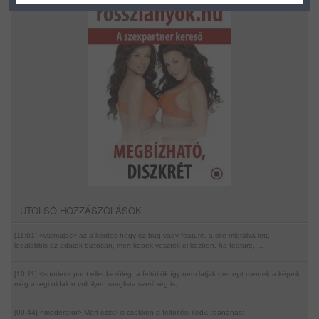
UTOLSÓ HOZZÁSZÓLÁSOK
[11:01] <vizimajac>
az a kerdes hogy ez bug vagy feature. a site migralva lett,
legalabbis az adatok biztosan, mert kepek vesztek el kozben. ha feature, ...
[10:11] <snorlex>
pont ellenkezőleg. a feltöltők így nem látják mennyit mentek a képeik.
még a régi oldalon volt ilyen ranglista szerűség is, ...
[09:44] <moderator>
Mert ezzel is csökken a feltöltési kedv. :bananas: