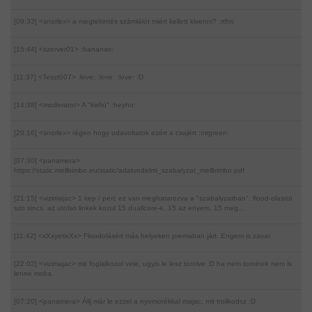
[09:33] <snorlex>
a megtekintés számlálót miért kellett kivenni? :rtfm:
[15:44] <szerver01>
:bananas:
[11:37] <Teszt007>
:love: :love: :love: :D
[14:38] <moderator>
A "kisfiú" :heyho:
[20:16] <snorlex>
régen hogy odavoltatok ezért a csajért :mrgreen:
[07:30] <panamera>
https://static.mellbimbo.eu/static/adatvedelmi_szabalyzat_mellbimbo.pdf
[21:15] <vizimajac>
1 kep / perc ez van meghatarozva a "szabalyzatban". flood-olasrol
szo sincs. az utolso linkek kozul 15 duallcore-e, 15 az enyem, 15 meg...
[11:42] <xXxyetixXx>
Floodolásért más helyeken premaban járt. Engem is zavar.
[22:02] <vizimajac>
mit foglalkozol vele, ugyis le lesz torolve :D ha nem torolnek nem is
lenne moka.
[07:20] <panamera>
Állj már le ezzel a nyomorékkal majac, mit trollkodsz :D