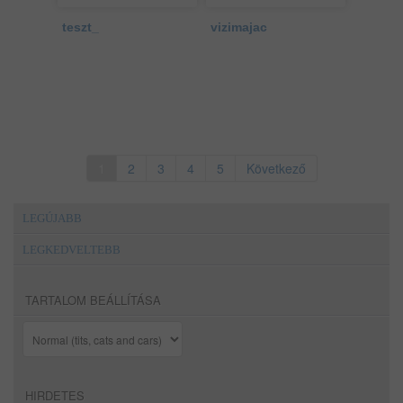
teszt_
vizimajac
1
2
3
4
5
Következő
LEGÚJABB
LEGKEDVELTEBB
TARTALOM BEÁLLÍTÁSA
HIRDETES