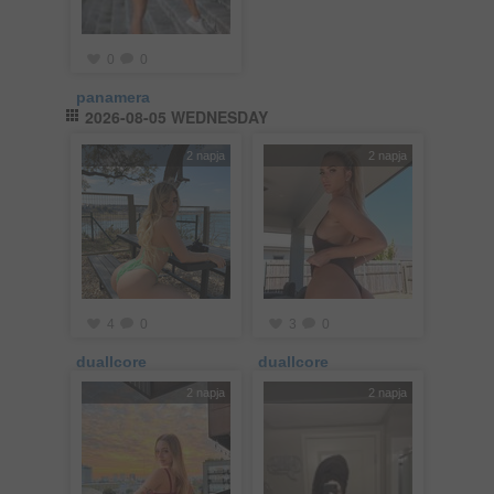
0
0
panamera
2026-08-05 WEDNESDAY
2 napja
2 napja
4
0
3
0
duallcore
duallcore
2 napja
2 napja