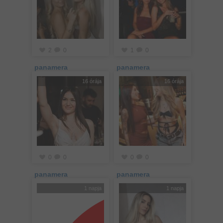
2
0
1
0
panamera
panamera
16 órája
16 órája
0
0
0
0
panamera
panamera
1 napja
1 napja