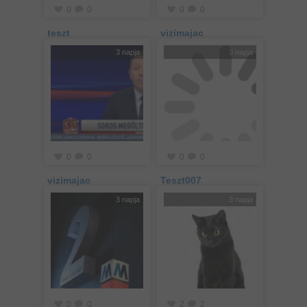
0
0
0
0
teszt
vizimajac
3 napja
3 napja
0
0
0
0
vizimajac
Teszt007
3 napja
3 napja
0
0
2
2