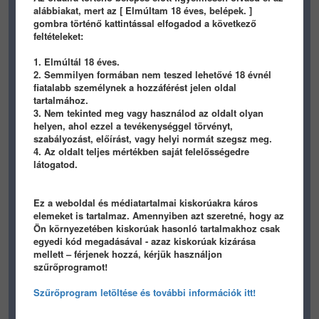
alábbiakat, mert az [ Elmúltam 18 éves, belépek. ]
gombra történő kattintással elfogadod a következő
feltételeket:
1. Elmúltál 18 éves.
2. Semmilyen formában nem teszed lehetővé 18 évnél
0
0
0
0
fiatalabb személynek a hozzáférést jelen oldal
tartalmához.
panamera
panamera
3. Nem tekinted meg vagy használod az oldalt olyan
helyen, ahol ezzel a tevékenységgel törvényt,
2 órája
2 órája
szabályozást, előírást, vagy helyi normát szegsz meg.
4. Az oldalt teljes mértékben saját felelősségedre
látogatod.
Ez a weboldal és médiatartalmai kiskorúakra káros
elemeket is tartalmaz. Amennyiben azt szeretné, hogy az
Ön környezetében kiskorúak hasonló tartalmakhoz csak
0
0
1
0
egyedi kód megadásával - azaz kiskorúak kizárása
mellett – férjenek hozzá, kérjük használjon
panamera
panamera
szűrőprogramot!
2 órája
Szűrőprogram letöltése és további információk itt!