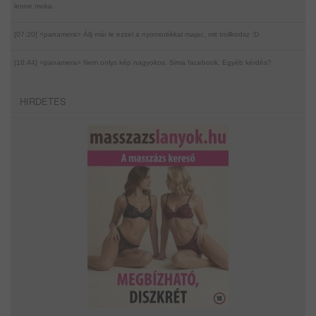
lenne moka.
[07:20] <panamera>
Állj már le ezzel a nyomorékkal majac, mit trollkodsz :D
[18:44] <panamera>
Nem onlys kép nagyokos. Sima facebook. Egyéb kérdés?
HIRDETES