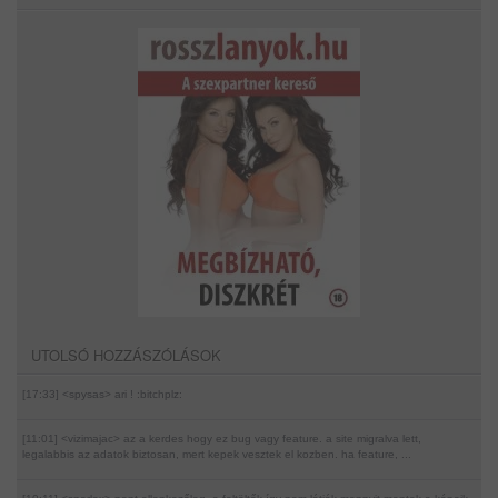
UTOLSÓ HOZZÁSZÓLÁSOK
[17:33] <spysas>
ari ! :bitchplz:
[11:01] <vizimajac>
az a kerdes hogy ez bug vagy feature. a site migralva lett,
legalabbis az adatok biztosan, mert kepek vesztek el kozben. ha feature, ...