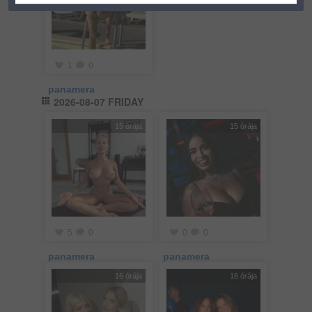
1
0
panamera
2026-08-07 FRIDAY
15 órája
15 órája
5
0
0
0
panamera
panamera
16 órája
16 órája