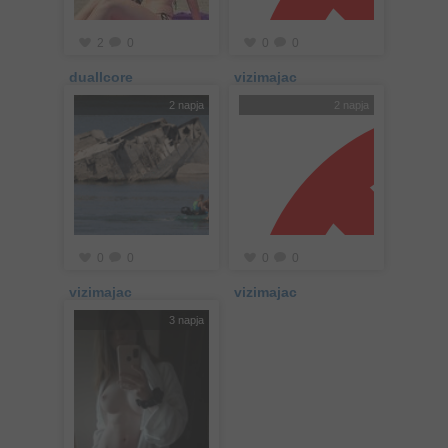
2
0
0
0
duallcore
vizimajac
2 napja
2 napja
0
0
0
0
vizimajac
vizimajac
3 napja