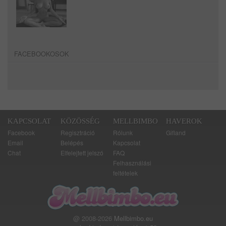
FACEBOOKOSOK
KAPCSOLAT
KÖZÖSSÉG
MELLBIMBO
HAVEROK
Facebook
Regisztráció
Rólunk
Gifland
Email
Belépés
Kapcsolat
Chat
Elfelejtett jelszó
FAQ
Felhasználási
feltételek
@ 2008-2026
Mellbimbo.eu