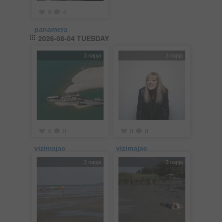
8
4
panamera
2026-08-04 TUESDAY
3 napja
3 napja
0
0
0
0
vizimajac
vizimajac
3 napja
3 napja