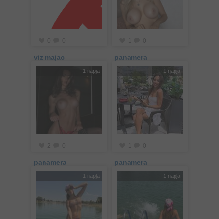
0
0
1
0
vizimajac
panamera
1 napja
1 napja
2
0
1
0
panamera
panamera
1 napja
1 napja