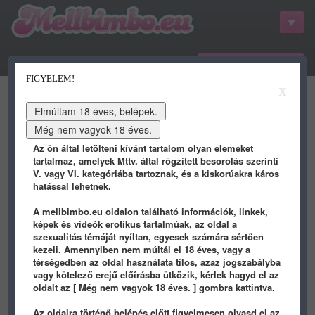
belépés / regisztráció
FIGYELEM!
kategóriák
hots
gifs
porn
X
youtube
qdb
stat
info
Az ön által letölteni kívánt tartalom olyan elemeket
tartalmaz, amelyek Mttv. által rögzített besorolás szerinti
V. vagy VI. kategóriába tartoznak, és a kiskorúakra káros
hatással lehetnek.
A mellbimbo.eu oldalon található információk, linkek,
képek és videók erotikus tartalmúak, az oldal a
szexualitás témáját nyíltan, egyesek számára sértően
kezeli. Amennyiben nem múltál el 18 éves, vagy a
2026-08-08 SATURDAY
térségedben az oldal használata tilos, azaz jogszabályba
vagy kötelező erejű előírásba ütközik, kérlek hagyd el az
oldalt az [ Még nem vagyok 18 éves. ] gombra kattintva.
1 órája
2 órája
Az oldalra történő belépés előtt figyelmesen olvasd el az