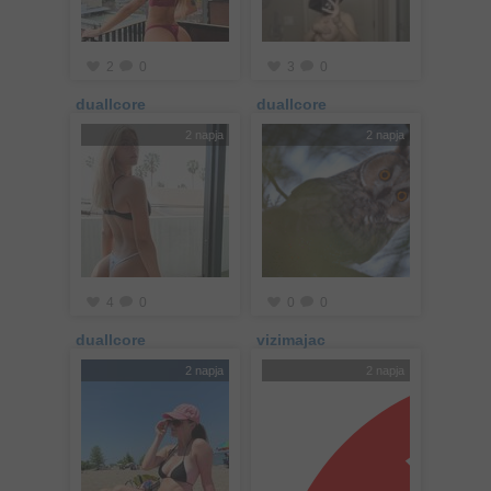
2
0
3
0
duallcore
duallcore
2 napja
2 napja
4
0
0
0
duallcore
vizimajac
2 napja
2 napja