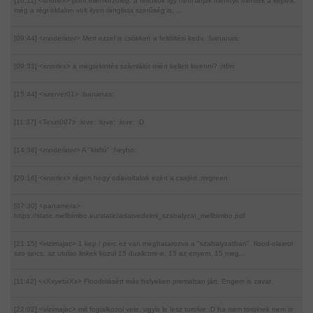
[10:11] <snorlex>
pont ellenkezőleg. a feltöltők így nem látják mennyit mentek a képeik.
még a régi oldalon volt ilyen ranglista szerűség is, ...
[09:44] <moderator>
Mert ezzel is csökken a feltöltési kedv. :bananas:
[09:33] <snorlex>
a megtekintés számlálót miért kellett kivenni? :rtfm:
[15:44] <szerver01>
:bananas:
[11:37] <Teszt007>
:love: :love: :love: :D
[14:38] <moderator>
A "kisfiú" :heyho:
[20:16] <snorlex>
régen hogy odavoltatok ezért a csajért :mrgreen:
[07:30] <panamera>
https://static.mellbimbo.eu/static/adatvedelmi_szabalyzat_mellbimbo.pdf
[21:15] <vizimajac>
1 kep / perc ez van meghatarozva a "szabalyzatban". flood-olasrol
szo sincs. az utolso linkek kozul 15 duallcore-e, 15 az enyem, 15 meg...
[11:42] <xXxyetixXx>
Floodolásért más helyeken premaban járt. Engem is zavar.
[22:02] <vizimajac>
mit foglalkozol vele, ugyis le lesz torolve :D ha nem torolnek nem is