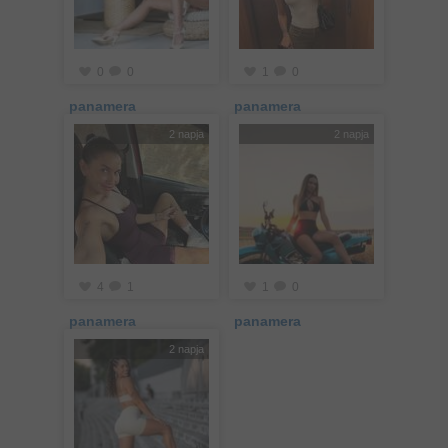
0
0
1
0
panamera
panamera
2 napja
2 napja
4
1
1
0
panamera
panamera
2 napja