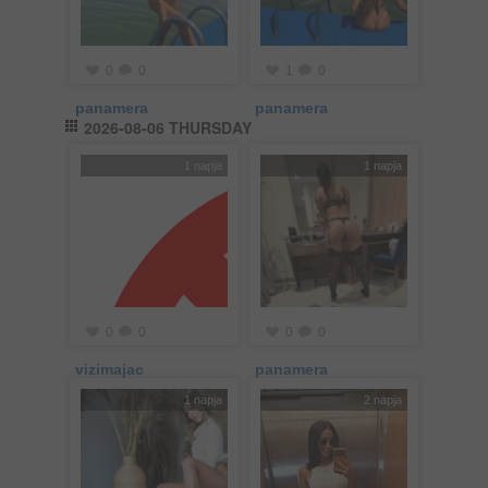
0
0
1
0
panamera
panamera
2026-08-06 THURSDAY
1 napja
1 napja
0
0
0
0
vizimajac
panamera
1 napja
2 napja