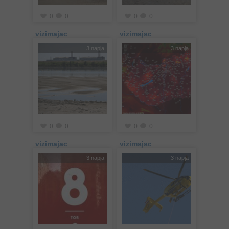
0
0
0
0
vizimajac
vizimajac
3 napja
3 napja
0
0
0
0
vizimajac
vizimajac
3 napja
3 napja