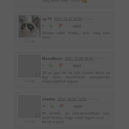
meg eleve nőért fizetni
vg-10
2021-12-27 20:53
(4 éve)
report
6
#3
Minden nőért fizetsz, max még nem
látod.
(Őstag)
MoonMoon
2021-12-28 08:54
(4 éve)
report
1
#4
3# na igen de ha már fizetek akkor ne
egy ilyen összefirkált pumpaszájú
(Őstag)
műanyagribizli legyen
snorlex
2021-12-29 12:02
(4 éve)
report
-3
#5
#3 értelek. de párkapcsolatban nem
azért fizetsz, hogy veled legyen a nő
(Őstag)
#4 ott a pont!