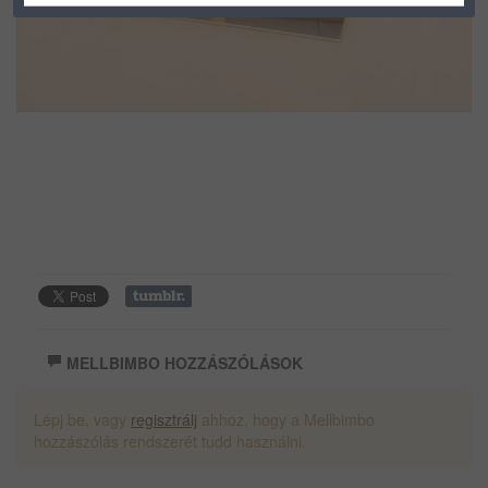
MELLBIMBO HOZZÁSZÓLÁSOK
Lépj be, vagy
regisztrálj
ahhoz, hogy a Mellbimbo
hozzászólás rendszerét tudd használni.