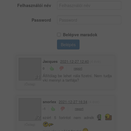
Felhasználói név
Password
Belépve maradok
Belépés
Jacques
2021-12-27 12:40
(4 éve)
report
0
#1
Állítólag be lehet nála fizetni. Nem tudja
vki mennyi a tarifája?
(Őstag)
snorlex
2021-12-27 16:34
(4 éve)
report
-1
#2
ezért 5 forintot nem adnék
(Őstag)