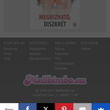
KAPCSOLAT
KÖZÖSSÉG
MELLBIMBO
HAVEROK
Facebook
Regisztráció
Rólunk
Gifland
Email
Belépés
Kapcsolat
Chat
Elfelejtett jelszó
FAQ
Felhasználási
feltételek
@ 2008-2026
Mellbimbo.eu
nocached:view_0 |
verzió: r1.52
Shares