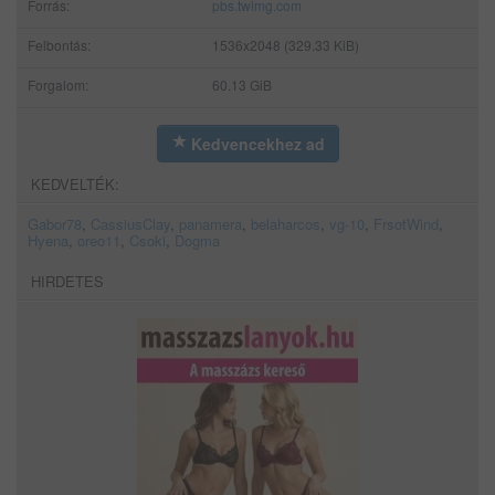
Forrás:
pbs.twimg.com
Felbontás:
1536x2048 (329.33 KiB)
Forgalom:
60.13 GiB
Kedvencekhez ad
KEDVELTÉK:
Gabor78
,
CassiusClay
,
panamera
,
belaharcos
,
vg-10
,
FrsotWind
,
Hyena
,
oreo11
,
Csoki
,
Dogma
HIRDETES