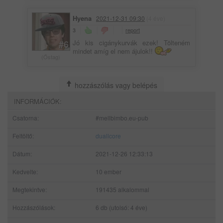
Hyena
2021-12-31 09:30
(4 éve)
report
3
#6
Jó kis cigánykurvák ezek! Tölteném
mindet amíg el nem ájulok!!
(Őstag)
hozzászólás vagy belépés
INFORMÁCIÓK:
Csatorna:
#mellbimbo.eu-pub
Feltöltő:
duallcore
Dátum:
2021-12-26 12:33:13
Kedvelte:
10 ember
Megtekintve:
191435 alkalommal
Hozzászólások:
6 db (utolsó: 4 éve)