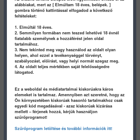
HD
alábbiakat, mert az [ Elmúltam 18 éves, belépek. ]
gombra történő kattintással elfogadod a következő
feltételeket:
1. Elmúltál 18 éves.
2. Semmilyen formában nem teszed lehetővé 18 évnél
fiatalabb személynek a hozzáférést jelen oldal
tartalmához.
3. Nem tekinted meg vagy használod az oldalt olyan
helyen, ahol ezzel a tevékenységgel törvényt,
szabályozást, előírást, vagy helyi normát szegsz meg.
4. Az oldalt teljes mértékben saját felelősségedre
látogatod.
Ez a weboldal és médiatartalmai kiskorúakra káros
elemeket is tartalmaz. Amennyiben azt szeretné, hogy az
Ön környezetében kiskorúak hasonló tartalmakhoz csak
egyedi kód megadásával - azaz kiskorúak kizárása
mellett – férjenek hozzá, kérjük használjon
szűrőprogramot!
Szűrőprogram letöltése és további információk itt!