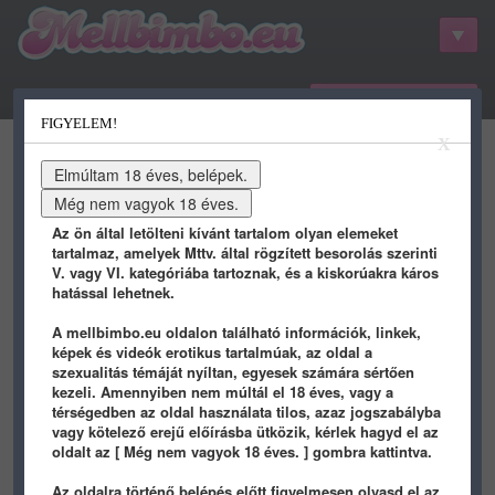
belépés / regisztráció
FIGYELEM!
kategóriák
hots
gifs
porn
X
youtube
qdb
stat
info
Az ön által letölteni kívánt tartalom olyan elemeket
tartalmaz, amelyek Mttv. által rögzített besorolás szerinti
V. vagy VI. kategóriába tartoznak, és a kiskorúakra káros
hatással lehetnek.
A mellbimbo.eu oldalon található információk, linkek,
képek és videók erotikus tartalmúak, az oldal a
szexualitás témáját nyíltan, egyesek számára sértően
kezeli. Amennyiben nem múltál el 18 éves, vagy a
FG1AtOEX0AoCxFI
térségedben az oldal használata tilos, azaz jogszabályba
vagy kötelező erejű előírásba ütközik, kérlek hagyd el az
◄ vissza az előző oldalra
oldalt az [ Még nem vagyok 18 éves. ] gombra kattintva.
Az oldalra történő belépés előtt figyelmesen olvasd el az