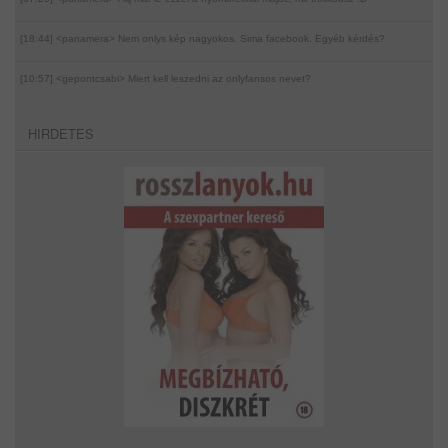
[18:44] <panamera>
Nem onlys kép nagyokos. Sima facebook. Egyéb kérdés?
[10:57] <gepontcsabi>
Miert kell leszedni az onlyfansos nevet?
HIRDETES