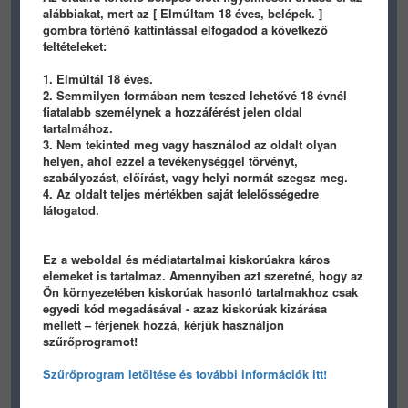
alábbiakat, mert az [ Elmúltam 18 éves, belépek. ]
gombra történő kattintással elfogadod a következő
feltételeket:
1. Elmúltál 18 éves.
2. Semmilyen formában nem teszed lehetővé 18 évnél
fiatalabb személynek a hozzáférést jelen oldal
tartalmához.
1726
1
1
380
1
3
3. Nem tekinted meg vagy használod az oldalt olyan
helyen, ahol ezzel a tevékenységgel törvényt,
bles
bles
szabályozást, előírást, vagy helyi normát szegsz meg.
4. Az oldalt teljes mértékben saját felelősségedre
1
1
látogatod.
Ez a weboldal és médiatartalmai kiskorúakra káros
elemeket is tartalmaz. Amennyiben azt szeretné, hogy az
Ön környezetében kiskorúak hasonló tartalmakhoz csak
egyedi kód megadásával - azaz kiskorúak kizárása
mellett – férjenek hozzá, kérjük használjon
386
0
3
429
0
4
szűrőprogramot!
bles
bles
Szűrőprogram letöltése és további információk itt!
1
1