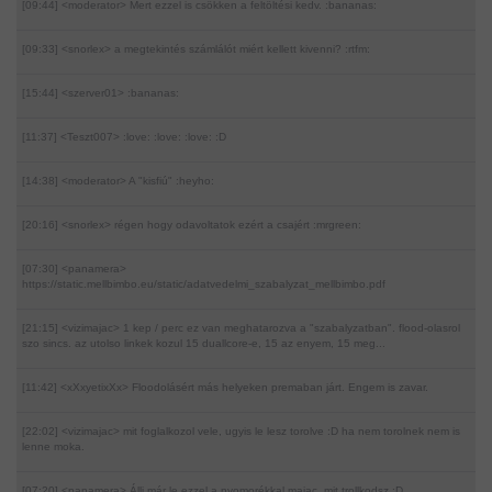
[09:44] <moderator>
Mert ezzel is csökken a feltöltési kedv. :bananas:
[09:33] <snorlex>
a megtekintés számlálót miért kellett kivenni? :rtfm:
[15:44] <szerver01>
:bananas:
[11:37] <Teszt007>
:love: :love: :love: :D
[14:38] <moderator>
A "kisfiú" :heyho:
[20:16] <snorlex>
régen hogy odavoltatok ezért a csajért :mrgreen:
[07:30] <panamera>
https://static.mellbimbo.eu/static/adatvedelmi_szabalyzat_mellbimbo.pdf
[21:15] <vizimajac>
1 kep / perc ez van meghatarozva a "szabalyzatban". flood-olasrol
szo sincs. az utolso linkek kozul 15 duallcore-e, 15 az enyem, 15 meg...
[11:42] <xXxyetixXx>
Floodolásért más helyeken premaban járt. Engem is zavar.
[22:02] <vizimajac>
mit foglalkozol vele, ugyis le lesz torolve :D ha nem torolnek nem is
lenne moka.
[07:20] <panamera>
Állj már le ezzel a nyomorékkal majac, mit trollkodsz :D