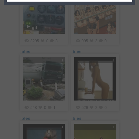
gif
3295
0
3
995
3
0
bles
bles
1
1
548
0
1
529
2
0
bles
bles
1
1