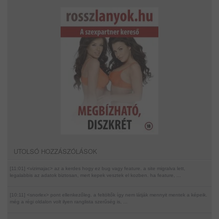
UTOLSÓ HOZZÁSZÓLÁSOK
[11:01] <vizimajac>
az a kerdes hogy ez bug vagy feature. a site migralva lett,
legalabbis az adatok biztosan, mert kepek vesztek el kozben. ha feature, ...
[10:11] <snorlex>
pont ellenkezőleg. a feltöltők így nem látják mennyit mentek a képeik.
még a régi oldalon volt ilyen ranglista szerűség is, ...