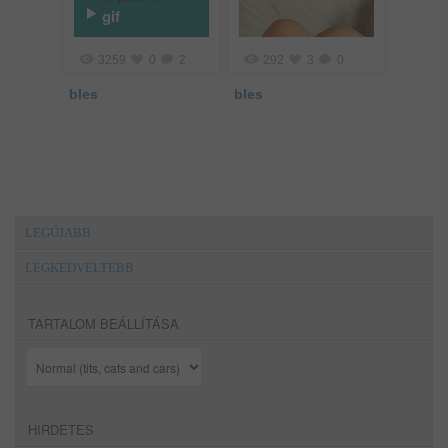
gif
3259
0
2
292
3
0
bles
bles
LEGÚJABB
LEGKEDVELTEBB
TARTALOM BEÁLLÍTÁSA
HIRDETES