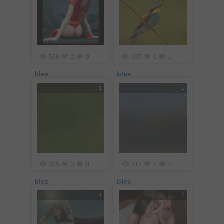
536
2
0
307
0
1
bles
bles
1
1
305
3
0
318
2
0
bles
bles
1
1