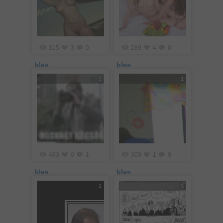
315
3
0
289
4
0
bles
bles
1
1
483
0
1
309
1
0
bles
bles
1
1