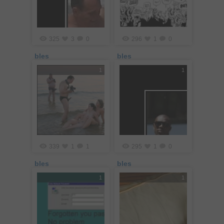
325
3
0
296
1
0
bles
bles
1
1
339
1
1
295
1
0
bles
bles
1
1