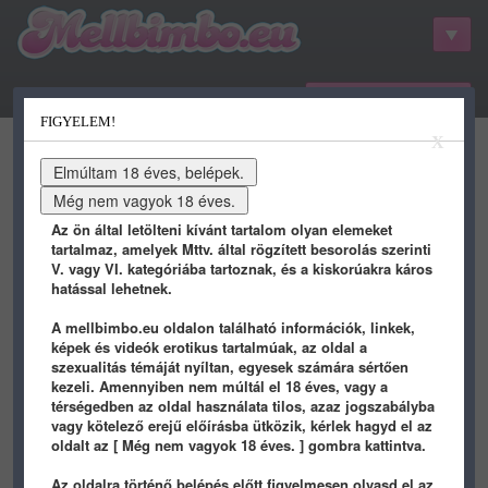
belépés / regisztráció
FIGYELEM!
kategóriák
hots
gifs
porn
X
youtube
qdb
stat
info
Az ön által letölteni kívánt tartalom olyan elemeket
tartalmaz, amelyek Mttv. által rögzített besorolás szerinti
V. vagy VI. kategóriába tartoznak, és a kiskorúakra káros
hatással lehetnek.
A mellbimbo.eu oldalon található információk, linkek,
képek és videók erotikus tartalmúak, az oldal a
szexualitás témáját nyíltan, egyesek számára sértően
kezeli. Amennyiben nem múltál el 18 éves, vagy a
térségedben az oldal használata tilos, azaz jogszabályba
bles
vagy kötelező erejű előírásba ütközik, kérlek hagyd el az
képei - 1 oldal
oldalt az [ Még nem vagyok 18 éves. ] gombra kattintva.
Az oldalra történő belépés előtt figyelmesen olvasd el az
ANIMALS
/ 1
1