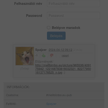
Felhasználói név
Password
Belépve maradok
Belépés
Spajzer
2024-04-12 09:12
(2 éve)
report
-1
#1
Előzmények:
http://mellbimbo.eu/picture/965536/4091
(Őstag)
75942_122168783816032321_82277950
16137176525_n.jpg
:)
INFORMÁCIÓK:
Csatorna:
#mellbimbo.eu-pub
Feltöltő:
Spajzer