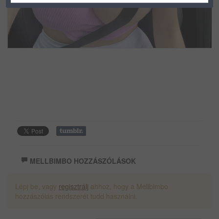
MELLBIMBO HOZZÁSZÓLÁSOK
Lépj be, vagy
regisztrálj
ahhoz, hogy a Mellbimbo
hozzászólás rendszerét tudd használni.