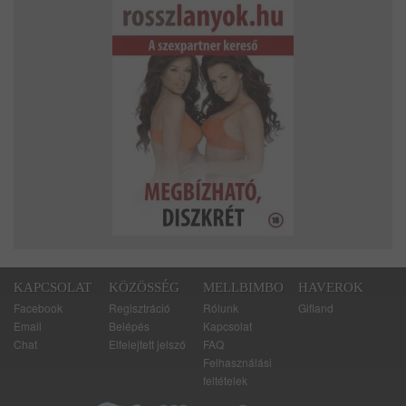
KAPCSOLAT
KÖZÖSSÉG
MELLBIMBO
HAVEROK
Facebook
Regisztráció
Rólunk
Gifland
Email
Belépés
Kapcsolat
Chat
Elfelejtett jelszó
FAQ
Felhasználási
feltételek