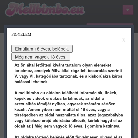
belépés / regisztráció
FIGYELEM!
kategóriák
hots
gifs
porn
X
youtube
qdb
stat
info
Az ön által letölteni kívánt tartalom olyan elemeket
tartalmaz, amelyek Mttv. által rögzített besorolás szerinti
V. vagy VI. kategóriába tartoznak, és a kiskorúakra káros
hatással lehetnek.
A mellbimbo.eu oldalon található információk, linkek,
képek és videók erotikus tartalmúak, az oldal a
szexualitás témáját nyíltan, egyesek számára sértően
kezeli. Amennyiben nem múltál el 18 éves, vagy a
Fzj9pEEXwA8cehp
térségedben az oldal használata tilos, azaz jogszabályba
vagy kötelező erejű előírásba ütközik, kérlek hagyd el az
◄ vissza az előző oldalra
oldalt az [ Még nem vagyok 18 éves. ] gombra kattintva.
Az oldalra történő belépés előtt figyelmesen olvasd el az