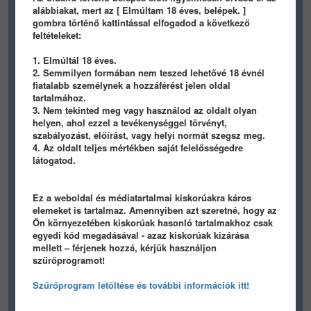
HD
alábbiakat, mert az [ Elmúltam 18 éves, belépek. ]
gombra történő kattintással elfogadod a következő
feltételeket:
1. Elmúltál 18 éves.
2. Semmilyen formában nem teszed lehetővé 18 évnél
fiatalabb személynek a hozzáférést jelen oldal
tartalmához.
3. Nem tekinted meg vagy használod az oldalt olyan
helyen, ahol ezzel a tevékenységgel törvényt,
szabályozást, előírást, vagy helyi normát szegsz meg.
4. Az oldalt teljes mértékben saját felelősségedre
látogatod.
Ez a weboldal és médiatartalmai kiskorúakra káros
elemeket is tartalmaz. Amennyiben azt szeretné, hogy az
Ön környezetében kiskorúak hasonló tartalmakhoz csak
egyedi kód megadásával - azaz kiskorúak kizárása
mellett – férjenek hozzá, kérjük használjon
szűrőprogramot!
Szűrőprogram letöltése és további információk itt!