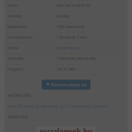
Dátum:
2024-04-12 09:02:39
Kedvelte:
6 ember
Megtekintve:
1932 alkalommal
Hozzászólások:
1 db (utolsó: 2 éve)
Forrás:
pbs.twimg.com
Felbontás:
1536x2048 (384.04 KiB)
Forgalom:
724.57 MiB
Kedvencekhez ad
KEDVELTÉK:
Gabor78
,
shady18
,
dreamboy
,
arn77
,
belaharcos
,
trashbin4
HIRDETES