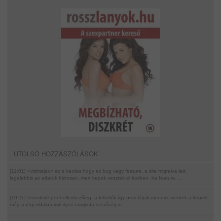
UTOLSÓ HOZZÁSZÓLÁSOK
[11:01] <vizimajac>
az a kerdes hogy ez bug vagy feature. a site migralva lett,
legalabbis az adatok biztosan, mert kepek vesztek el kozben. ha feature, ...
[10:11] <snorlex>
pont ellenkezőleg. a feltöltők így nem látják mennyit mentek a képeik.
még a régi oldalon volt ilyen ranglista szerűség is, ...