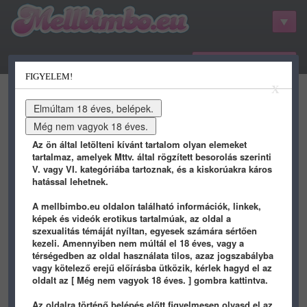
belépés / regisztráció
FIGYELEM!
kategóriák
hots
gifs
porn
X
youtube
qdb
stat
info
Az ön által letölteni kívánt tartalom olyan elemeket
tartalmaz, amelyek Mttv. által rögzített besorolás szerinti
V. vagy VI. kategóriába tartoznak, és a kiskorúakra káros
hatással lehetnek.
A mellbimbo.eu oldalon található információk, linkek,
képek és videók erotikus tartalmúak, az oldal a
szexualitás témáját nyíltan, egyesek számára sértően
kezeli. Amennyiben nem múltál el 18 éves, vagy a
térségedben az oldal használata tilos, azaz jogszabályba
trashbin4
vagy kötelező erejű előírásba ütközik, kérlek hagyd el az
kedvencei - 1 oldal
oldalt az [ Még nem vagyok 18 éves. ] gombra kattintva.
Az oldalra történő belépés előtt figyelmesen olvasd el az
2 hónapja
2 hónapja