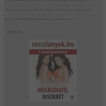
[07:20] <panamera>
Állj már le ezzel a nyomorékkal majac, mit trollkodsz :D
[18:44] <panamera>
Nem onlys kép nagyokos. Sima facebook. Egyéb kérdés?
[10:57] <gepontcsabi>
Miert kell leszedni az onlyfansos nevet?
HIRDETES