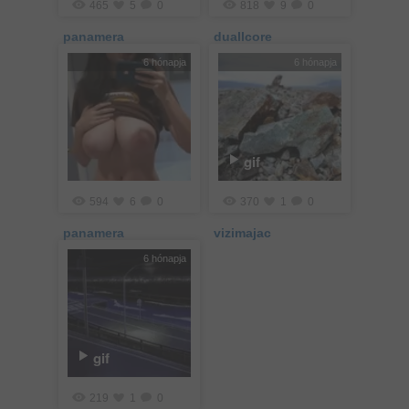
465
5
0
818
9
0
panamera
duallcore
6 hónapja
6 hónapja
gif
594
6
0
370
1
0
panamera
vizimajac
6 hónapja
gif
219
1
0