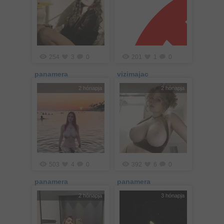
254
3
0
201
1
0
panamera
vizimajac
2 hónapja
2 hónapja
503
4
0
392
6
0
panamera
panamera
2 hónapja
3 hónapja