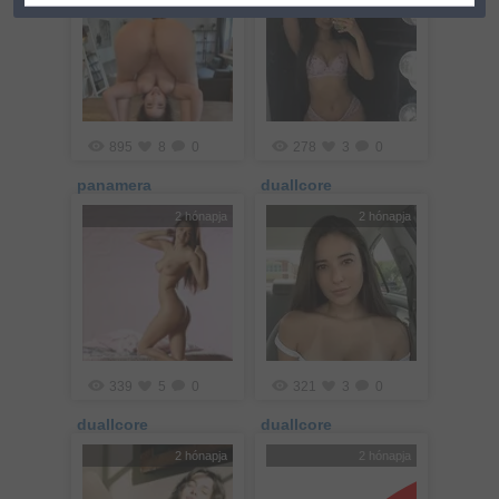
895
8
0
278
3
0
panamera
duallcore
2 hónapja
2 hónapja
339
5
0
321
3
0
duallcore
duallcore
2 hónapja
2 hónapja