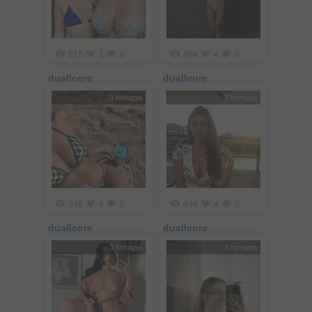
816
1
0
484
4
0
duallcore
duallcore
3 hónapja
3 hónapja
346
4
0
444
4
0
duallcore
duallcore
3 hónapja
3 hónapja