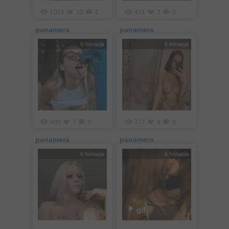
1012
10
1
421
3
0
panamera
panamera
6 hónapja
6 hónapja
805
7
0
777
9
0
panamera
panamera
6 hónapja
6 hónapja
gif