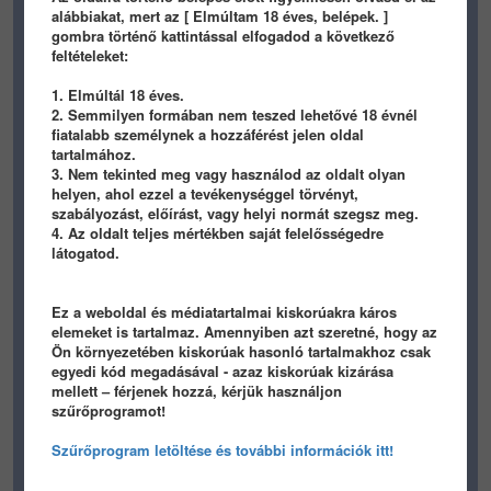
alábbiakat, mert az [ Elmúltam 18 éves, belépek. ]
gombra történő kattintással elfogadod a következő
feltételeket:
1. Elmúltál 18 éves.
2. Semmilyen formában nem teszed lehetővé 18 évnél
gif
fiatalabb személynek a hozzáférést jelen oldal
tartalmához.
605
4
0
197
2
0
3. Nem tekinted meg vagy használod az oldalt olyan
helyen, ahol ezzel a tevékenységgel törvényt,
panamera
vizimajac
szabályozást, előírást, vagy helyi normát szegsz meg.
4. Az oldalt teljes mértékben saját felelősségedre
2 hónapja
2 hónapja
látogatod.
Ez a weboldal és médiatartalmai kiskorúakra káros
elemeket is tartalmaz. Amennyiben azt szeretné, hogy az
Ön környezetében kiskorúak hasonló tartalmakhoz csak
egyedi kód megadásával - azaz kiskorúak kizárása
mellett – férjenek hozzá, kérjük használjon
448
5
0
435
1
0
szűrőprogramot!
duallcore
duallcore
Szűrőprogram letöltése és további információk itt!
2 hónapja
2 hónapja