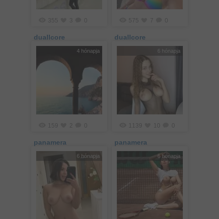
355
3
0
575
7
0
duallcore
duallcore
4 hónapja
6 hónapja
159
2
0
1139
10
0
panamera
panamera
6 hónapja
6 hónapja