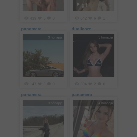
gif
439
5
0
642
6
1
panamera
duallcore
3 hónapja
3 hónapja
147
3
0
304
2
0
panamera
panamera
3 hónapja
4 hónapja