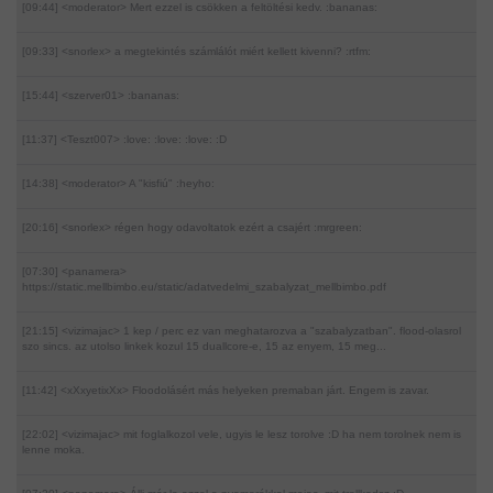
[09:44] <moderator>
Mert ezzel is csökken a feltöltési kedv. :bananas:
[09:33] <snorlex>
a megtekintés számlálót miért kellett kivenni? :rtfm:
[15:44] <szerver01>
:bananas:
[11:37] <Teszt007>
:love: :love: :love: :D
[14:38] <moderator>
A "kisfiú" :heyho:
[20:16] <snorlex>
régen hogy odavoltatok ezért a csajért :mrgreen:
[07:30] <panamera>
https://static.mellbimbo.eu/static/adatvedelmi_szabalyzat_mellbimbo.pdf
[21:15] <vizimajac>
1 kep / perc ez van meghatarozva a "szabalyzatban". flood-olasrol
szo sincs. az utolso linkek kozul 15 duallcore-e, 15 az enyem, 15 meg...
[11:42] <xXxyetixXx>
Floodolásért más helyeken premaban járt. Engem is zavar.
[22:02] <vizimajac>
mit foglalkozol vele, ugyis le lesz torolve :D ha nem torolnek nem is
lenne moka.