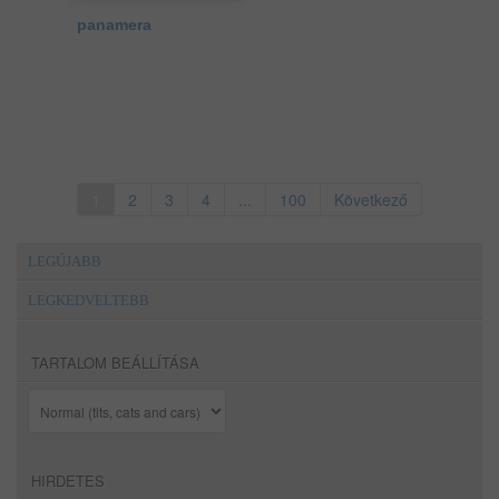
panamera
1
2
3
4
...
100
Következő
LEGÚJABB
LEGKEDVELTEBB
TARTALOM BEÁLLÍTÁSA
HIRDETES