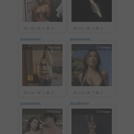
468
6
0
217
2
0
panamera
panamera
3 hónapja
3 hónapja
534
3
0
659
7
0
panamera
duallcore
3 hónapja
3 hónapja