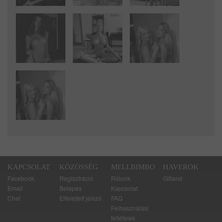
KAPCSOLAT
KÖZÖSSÉG
MELLBIMBO
HAVEROK
Facebook
Regisztráció
Rólunk
Gifland
Email
Belépés
Kapcsolat
Chat
Elfelejtett jelszó
FAQ
Felhasználási
feltételek