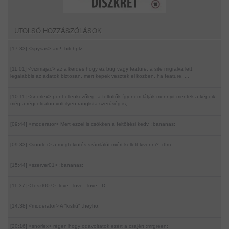
UTOLSÓ HOZZÁSZÓLÁSOK
[17:33] <spysas>
ari ! :bitchplz:
[11:01] <vizimajac>
az a kerdes hogy ez bug vagy feature. a site migralva lett,
legalabbis az adatok biztosan, mert kepek vesztek el kozben. ha feature, ...
[10:11] <snorlex>
pont ellenkezőleg. a feltöltők így nem látják mennyit mentek a képeik.
még a régi oldalon volt ilyen ranglista szerűség is, ...
[09:44] <moderator>
Mert ezzel is csökken a feltöltési kedv. :bananas:
[09:33] <snorlex>
a megtekintés számlálót miért kellett kivenni? :rtfm:
[15:44] <szerver01>
:bananas:
[11:37] <Teszt007>
:love: :love: :love: :D
[14:38] <moderator>
A "kisfiú" :heyho:
[20:16] <snorlex>
régen hogy odavoltatok ezért a csajért :mrgreen: