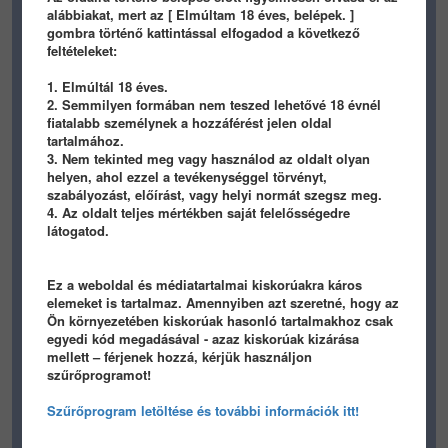
1
1
alábbiakat, mert az [ Elmúltam 18 éves, belépek. ]
gombra történő kattintással elfogadod a következő
feltételeket:
1. Elmúltál 18 éves.
2. Semmilyen formában nem teszed lehetővé 18 évnél
fiatalabb személynek a hozzáférést jelen oldal
tartalmához.
139
0
1
126
1
0
3. Nem tekinted meg vagy használod az oldalt olyan
helyen, ahol ezzel a tevékenységgel törvényt,
Slevin082
Slevin082
szabályozást, előírást, vagy helyi normát szegsz meg.
4. Az oldalt teljes mértékben saját felelősségedre
látogatod.
Ez a weboldal és médiatartalmai kiskorúakra káros
elemeket is tartalmaz. Amennyiben azt szeretné, hogy az
Ön környezetében kiskorúak hasonló tartalmakhoz csak
egyedi kód megadásával - azaz kiskorúak kizárása
Előző
1
...
56
57
58
59
mellett – férjenek hozzá, kérjük használjon
szűrőprogramot!
...
63
Következő
Szűrőprogram letöltése és további információk itt!
LEGÚJABB