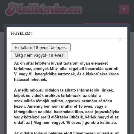
belépés / regisztráció
FIGYELEM!
kategóriák
hots
gifs
porn
X
youtube
qdb
stat
info
Az ön által letölteni kívánt tartalom olyan elemeket
tartalmaz, amelyek Mttv. által rögzített besorolás szerinti
V. vagy VI. kategóriába tartoznak, és a kiskorúakra káros
hatással lehetnek.
A mellbimbo.eu oldalon található információk, linkek,
képek és videók erotikus tartalmúak, az oldal a
szexualitás témáját nyíltan, egyesek számára sértően
kezeli. Amennyiben nem múltál el 18 éves, vagy a
térségedben az oldal használata tilos, azaz jogszabályba
vagy kötelező erejű előírásba ütközik, kérlek hagyd el az
slevin082
képei - 57 oldal
oldalt az [ Még nem vagyok 18 éves. ] gombra kattintva.
Az oldalra történő belépés előtt figyelmesen olvasd el az