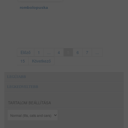
rombolopuska
Előző
1
...
4
5
6
7
...
15
Következő
LEGÚJABB
LEGKEDVELTEBB
TARTALOM BEÁLLÍTÁSA