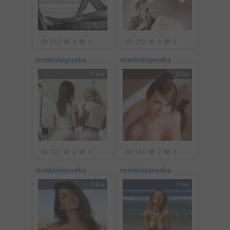
617
4
0
292
0
0
rombolopuska
rombolopuska
3 éve
3 éve
727
6
0
566
2
0
rombolopuska
rombolopuska
3 éve
3 éve