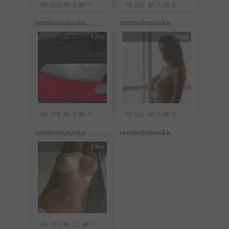
329
3
0
362
2
0
rombolopuska
rombolopuska
3 éve
3 éve
276
1
0
521
5
0
rombolopuska
rombolopuska
3 éve
715
11
0