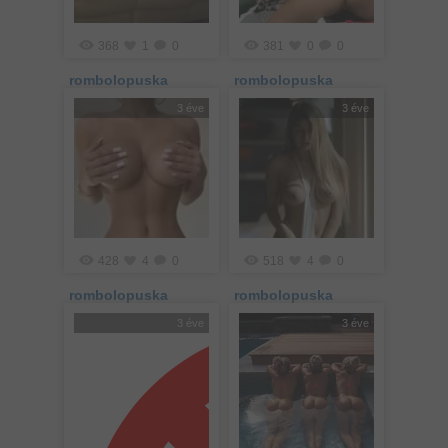
368
1
0
381
0
0
rombolopuska
rombolopuska
3 éve
3 éve
428
4
0
518
4
0
rombolopuska
rombolopuska
3 éve
3 éve