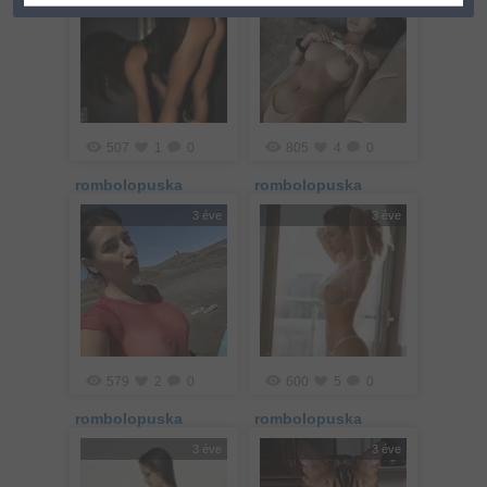
507
1
0
805
4
0
rombolopuska
rombolopuska
3 éve
3 éve
579
2
0
600
5
0
rombolopuska
rombolopuska
3 éve
3 éve