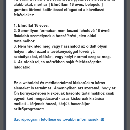
3 éve
3 éve
alábbiakat, mert az [ Elmúltam 18 éves, belépek. ]
gombra történő kattintással elfogadod a következő
feltételeket:
1. Elmúltál 18 éves.
2. Semmilyen formában nem teszed lehetővé 18 évnél
fiatalabb személynek a hozzáférést jelen oldal
tartalmához.
517
6
0
450
1
0
3. Nem tekinted meg vagy használod az oldalt olyan
helyen, ahol ezzel a tevékenységgel törvényt,
rombolopuska
rombolopuska
szabályozást, előírást, vagy helyi normát szegsz meg.
4. Az oldalt teljes mértékben saját felelősségedre
3 éve
3 éve
látogatod.
Ez a weboldal és médiatartalmai kiskorúakra káros
elemeket is tartalmaz. Amennyiben azt szeretné, hogy az
Ön környezetében kiskorúak hasonló tartalmakhoz csak
egyedi kód megadásával - azaz kiskorúak kizárása
mellett – férjenek hozzá, kérjük használjon
531
6
0
657
6
0
szűrőprogramot!
rombolopuska
rombolopuska
Szűrőprogram letöltése és további információk itt!
3 éve
3 éve