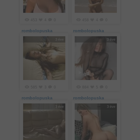
453
4
0
458
4
0
rombolopuska
rombolopuska
3 éve
3 éve
gif
585
3
0
884
5
0
rombolopuska
rombolopuska
3 éve
3 éve