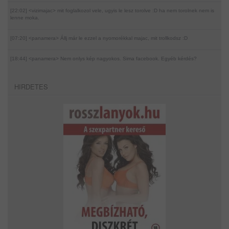
[22:02] <vizimajac>
mit foglalkozol vele, ugyis le lesz torolve :D ha nem torolnek nem is
lenne moka.
[07:20] <panamera>
Állj már le ezzel a nyomorékkal majac, mit trollkodsz :D
[18:44] <panamera>
Nem onlys kép nagyokos. Sima facebook. Egyéb kérdés?
HIRDETES