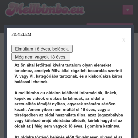
belépés / regisztráció
FIGYELEM!
kategóriák
hots
gifs
porn
X
youtube
qdb
stat
info
Az ön által letölteni kívánt tartalom olyan elemeket
tartalmaz, amelyek Mttv. által rögzített besorolás szerinti
V. vagy VI. kategóriába tartoznak, és a kiskorúakra káros
hatással lehetnek.
A mellbimbo.eu oldalon található információk, linkek,
képek és videók erotikus tartalmúak, az oldal a
szexualitás témáját nyíltan, egyesek számára sértően
kezeli. Amennyiben nem múltál el 18 éves, vagy a
térségedben az oldal használata tilos, azaz jogszabályba
vagy kötelező erejű előírásba ütközik, kérlek hagyd el az
rombolopuska
képei - 5 oldal
oldalt az [ Még nem vagyok 18 éves. ] gombra kattintva.
Az oldalra történő belépés előtt figyelmesen olvasd el az