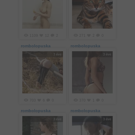
1109
12
2
271
2
0
rombolopuska
rombolopuska
3 éve
3 éve
703
6
0
370
1
0
rombolopuska
rombolopuska
3 éve
3 éve