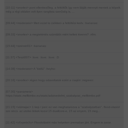
[10:11] <snorlex>
pont ellenkezőleg. a feltöltők így nem látják mennyit mentek a képeik.
még a régi oldalon volt ilyen ranglista szerűség is, ...
[09:44] <moderator>
Mert ezzel is csökken a feltöltési kedv. :bananas:
[09:33] <snorlex>
a megtekintés számlálót miért kellett kivenni? :rtfm:
[15:44] <szerver01>
:bananas:
[11:37] <Teszt007>
:love: :love: :love: :D
[14:38] <moderator>
A "kisfiú" :heyho:
[20:16] <snorlex>
régen hogy odavoltatok ezért a csajért :mrgreen:
[07:30] <panamera>
https://static.mellbimbo.eu/static/adatvedelmi_szabalyzat_mellbimbo.pdf
[21:15] <vizimajac>
1 kep / perc ez van meghatarozva a "szabalyzatban". flood-olasrol
szo sincs. az utolso linkek kozul 15 duallcore-e, 15 az enyem, 15 meg...
[11:42] <xXxyetixXx>
Floodolásért más helyeken premaban járt. Engem is zavar.