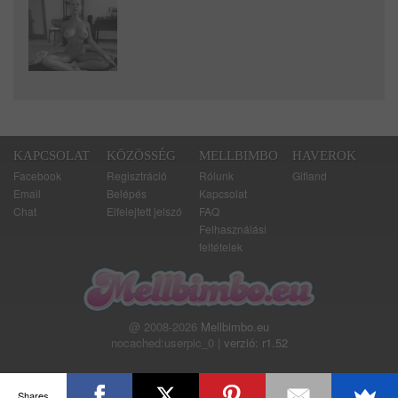
KAPCSOLAT
KÖZÖSSÉG
MELLBIMBO
HAVEROK
Facebook
Regisztráció
Rólunk
Gifland
Email
Belépés
Kapcsolat
Chat
Elfelejtett jelszó
FAQ
Felhasználási
feltételek
@ 2008-2026
Mellbimbo.eu
nocached:userpic_0 |
verzió: r1.52
Shares