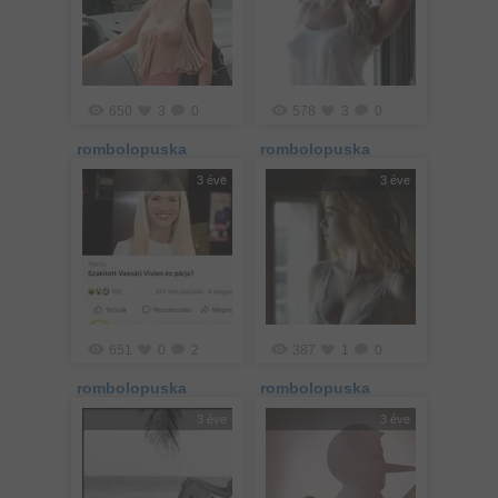
650
3
0
578
3
0
rombolopuska
rombolopuska
3 éve
3 éve
651
0
2
387
1
0
rombolopuska
rombolopuska
3 éve
3 éve