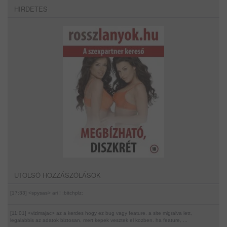
HIRDETES
UTOLSÓ HOZZÁSZÓLÁSOK
[17:33] <spysas>
ari ! :bitchplz:
[11:01] <vizimajac>
az a kerdes hogy ez bug vagy feature. a site migralva lett,
legalabbis az adatok biztosan, mert kepek vesztek el kozben. ha feature, ...