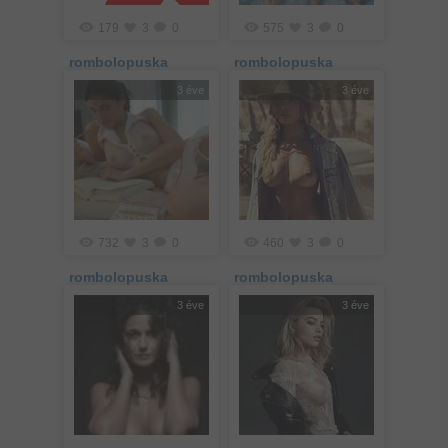
179
3
0
575
3
0
rombolopuska
rombolopuska
3 éve
3 éve
732
3
0
460
3
0
rombolopuska
rombolopuska
3 éve
3 éve