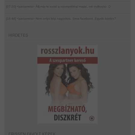
[07:20] <panamera>
Állj már le ezzel a nyomorékkal majac, mit trollkodsz :D
[18:44] <panamera>
Nem onlys kép nagyokos. Sima facebook. Egyéb kérdés?
HIRDETES
FRISSEN FAVOLT KÉPEK