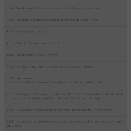
[09:44] <moderator>
Mert ezzel is csökken a feltöltési kedv. :bananas:
[09:33] <snorlex>
a megtekintés számlálót miért kellett kivenni? :rtfm:
[15:44] <szerver01>
:bananas:
[11:37] <Teszt007>
:love: :love: :love: :D
[14:38] <moderator>
A "kisfiú" :heyho:
[20:16] <snorlex>
régen hogy odavoltatok ezért a csajért :mrgreen:
[07:30] <panamera>
https://static.mellbimbo.eu/static/adatvedelmi_szabalyzat_mellbimbo.pdf
[21:15] <vizimajac>
1 kep / perc ez van meghatarozva a "szabalyzatban". flood-olasrol
szo sincs. az utolso linkek kozul 15 duallcore-e, 15 az enyem, 15 meg...
[11:42] <xXxyetixXx>
Floodolásért más helyeken premaban járt. Engem is zavar.
[22:02] <vizimajac>
mit foglalkozol vele, ugyis le lesz torolve :D ha nem torolnek nem is
lenne moka.