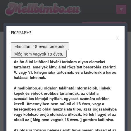
belépés / regisztráció
FIGYELEM!
kategóriák
hots
gifs
porn
X
youtube
qdb
stat
info
Az ön által letölteni kívánt tartalom olyan elemeket
tartalmaz, amelyek Mttv. által rögzített besorolás szerinti
V. vagy VI. kategóriába tartoznak, és a kiskorúakra káros
hatással lehetnek.
A mellbimbo.eu oldalon található információk, linkek,
képek és videók erotikus tartalmúak, az oldal a
szexualitás témáját nyíltan, egyesek számára sértően
kezeli. Amennyiben nem múltál el 18 éves, vagy a
térségedben az oldal használata tilos, azaz jogszabályba
vagy kötelező erejű előírásba ütközik, kérlek hagyd el az
panamera
képei - 896 oldal
oldalt az [ Még nem vagyok 18 éves. ] gombra kattintva.
Az oldalra történő belépés előtt figyelmesen olvasd el az