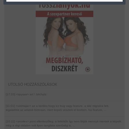
UTOLSÓ HOZZÁSZÓLÁSOK
[17:33] <spysas>
ari ! :bitchplz:
[11:01] <vizimajac>
az a kerdes hogy ez bug vagy feature. a site migralva lett,
legalabbis az adatok biztosan, mert kepek vesztek el kozben. ha feature, ...
[10:11] <snorlex>
pont ellenkezőleg. a feltöltők így nem látják mennyit mentek a képeik.
még a régi oldalon volt ilyen ranglista szerűség is, ...