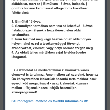
alábbiakat, mert az [ Elmúltam 18 éves, belépek. ]
gombra történő kattintással elfogadod a következő
feltételeket:
1. Elmúltál 18 éves.
2. Semmilyen formában nem teszed lehetővé 18 évnél
fiatalabb személynek a hozzáférést jelen oldal
Előző
1
...
895
896
897
898
tartalmához.
3. Nem tekinted meg vagy használod az oldalt olyan
...
906
Következő
helyen, ahol ezzel a tevékenységgel törvényt,
szabályozást, előírást, vagy helyi normát szegsz meg.
4. Az oldalt teljes mértékben saját felelősségedre
LEGÚJABB
látogatod.
LEGKEDVELTEBB
Ez a weboldal és médiatartalmai kiskorúakra káros
elemeket is tartalmaz. Amennyiben azt szeretné, hogy az
TARTALOM BEÁLLÍTÁSA
Ön környezetében kiskorúak hasonló tartalmakhoz csak
egyedi kód megadásával - azaz kiskorúak kizárása
mellett – férjenek hozzá, kérjük használjon
szűrőprogramot!
Szűrőprogram letöltése és további információk itt!
HIRDETES