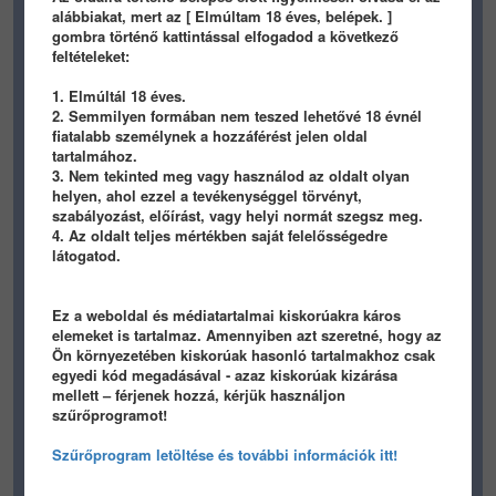
alábbiakat, mert az [ Elmúltam 18 éves, belépek. ]
gombra történő kattintással elfogadod a következő
feltételeket:
1. Elmúltál 18 éves.
2. Semmilyen formában nem teszed lehetővé 18 évnél
fiatalabb személynek a hozzáférést jelen oldal
Előző
1
...
884
885
886
887
tartalmához.
3. Nem tekinted meg vagy használod az oldalt olyan
...
906
Következő
helyen, ahol ezzel a tevékenységgel törvényt,
szabályozást, előírást, vagy helyi normát szegsz meg.
4. Az oldalt teljes mértékben saját felelősségedre
LEGÚJABB
látogatod.
LEGKEDVELTEBB
Ez a weboldal és médiatartalmai kiskorúakra káros
elemeket is tartalmaz. Amennyiben azt szeretné, hogy az
TARTALOM BEÁLLÍTÁSA
Ön környezetében kiskorúak hasonló tartalmakhoz csak
egyedi kód megadásával - azaz kiskorúak kizárása
mellett – férjenek hozzá, kérjük használjon
szűrőprogramot!
Szűrőprogram letöltése és további információk itt!
HIRDETES