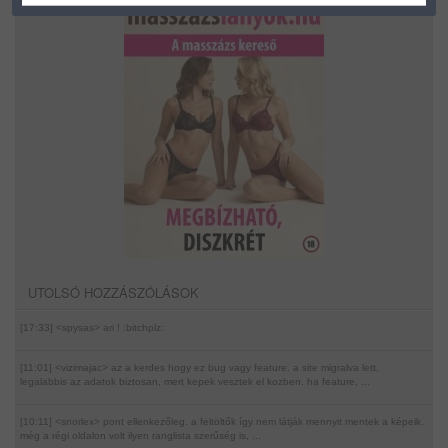
UTOLSÓ HOZZÁSZÓLÁSOK
[17:33] <spysas>
ari ! :bitchplz:
[11:01] <vizimajac>
az a kerdes hogy ez bug vagy feature. a site migralva lett,
legalabbis az adatok biztosan, mert kepek vesztek el kozben. ha feature, ...
[10:11] <snorlex>
pont ellenkezőleg. a feltöltők így nem látják mennyit mentek a képeik.
még a régi oldalon volt ilyen ranglista szerűség is, ...