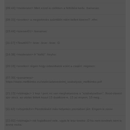
[09:44] <moderator>
Mert ezzel is csökken a feltöltési kedv. :bananas:
[09:33] <snorlex>
a megtekintés számlálót miért kellett kivenni? :rtfm:
[15:44] <szerver01>
:bananas:
[11:37] <Teszt007>
:love: :love: :love: :D
[14:38] <moderator>
A "kisfiú" :heyho:
[20:16] <snorlex>
régen hogy odavoltatok ezért a csajért :mrgreen:
[07:30] <panamera>
https://static.mellbimbo.eu/static/adatvedelmi_szabalyzat_mellbimbo.pdf
[21:15] <vizimajac>
1 kep / perc ez van meghatarozva a "szabalyzatban". flood-olasrol
szo sincs. az utolso linkek kozul 15 duallcore-e, 15 az enyem, 15 meg...
[11:42] <xXxyetixXx>
Floodolásért más helyeken premaban járt. Engem is zavar.
[22:02] <vizimajac>
mit foglalkozol vele, ugyis le lesz torolve :D ha nem torolnek nem is
lenne moka.