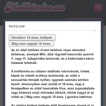
belépés / regisztráció
FIGYELEM!
kategóriák
hots
gifs
porn
X
youtube
qdb
stat
info
Az ön által letölteni kívánt tartalom olyan elemeket
tartalmaz, amelyek Mttv. által rögzített besorolás szerinti
V. vagy VI. kategóriába tartoznak, és a kiskorúakra káros
hatással lehetnek.
A mellbimbo.eu oldalon található információk, linkek,
képek és videók erotikus tartalmúak, az oldal a
szexualitás témáját nyíltan, egyesek számára sértően
kezeli. Amennyiben nem múltál el 18 éves, vagy a
térségedben az oldal használata tilos, azaz jogszabályba
vagy kötelező erejű előírásba ütközik, kérlek hagyd el az
panamera
képei - 885 oldal
oldalt az [ Még nem vagyok 18 éves. ] gombra kattintva.
Az oldalra történő belépés előtt figyelmesen olvasd el az