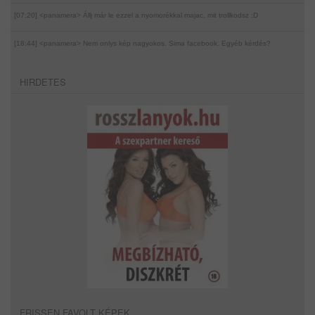
[07:20] <panamera>
Állj már le ezzel a nyomorékkal majac, mit trollkodsz :D
[18:44] <panamera>
Nem onlys kép nagyokos. Sima facebook. Egyéb kérdés?
HIRDETES
FRISSEN FAVOLT KÉPEK