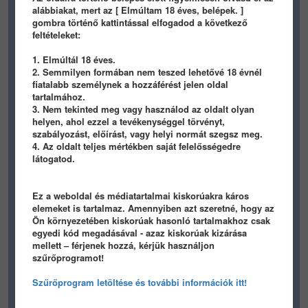
alábbiakat, mert az [ Elmúltam 18 éves, belépek. ]
gombra történő kattintással elfogadod a következő
feltételeket:
1. Elmúltál 18 éves.
2. Semmilyen formában nem teszed lehetővé 18 évnél
fiatalabb személynek a hozzáférést jelen oldal
Előző
1
...
2371
2372
2373
tartalmához.
3. Nem tekinted meg vagy használod az oldalt olyan
Következő
helyen, ahol ezzel a tevékenységgel törvényt,
szabályozást, előírást, vagy helyi normát szegsz meg.
4. Az oldalt teljes mértékben saját felelősségedre
LEGÚJABB
látogatod.
LEGKEDVELTEBB
Ez a weboldal és médiatartalmai kiskorúakra káros
elemeket is tartalmaz. Amennyiben azt szeretné, hogy az
TARTALOM BEÁLLÍTÁSA
Ön környezetében kiskorúak hasonló tartalmakhoz csak
egyedi kód megadásával - azaz kiskorúak kizárása
mellett – férjenek hozzá, kérjük használjon
szűrőprogramot!
Szűrőprogram letöltése és további információk itt!
HIRDETES