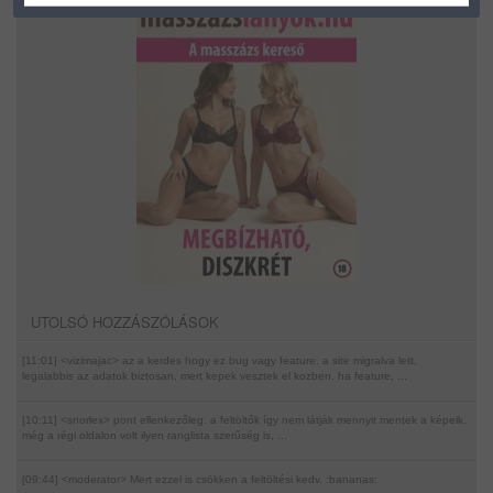
UTOLSÓ HOZZÁSZÓLÁSOK
[11:01] <vizimajac>
az a kerdes hogy ez bug vagy feature. a site migralva lett,
legalabbis az adatok biztosan, mert kepek vesztek el kozben. ha feature, ...
[10:11] <snorlex>
pont ellenkezőleg. a feltöltők így nem látják mennyit mentek a képeik.
még a régi oldalon volt ilyen ranglista szerűség is, ...
[09:44] <moderator>
Mert ezzel is csökken a feltöltési kedv. :bananas: