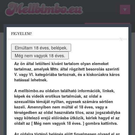
belépés / regisztráció
FIGYELEM!
kategóriák
hots
gifs
porn
X
youtube
qdb
stat
info
Az ön által letölteni kívánt tartalom olyan elemeket
tartalmaz, amelyek Mttv. által rögzített besorolás szerinti
V. vagy VI. kategóriába tartoznak, és a kiskorúakra káros
hatással lehetnek.
A mellbimbo.eu oldalon található információk, linkek,
képek és videók erotikus tartalmúak, az oldal a
szexualitás témáját nyíltan, egyesek számára sértően
kezeli. Amennyiben nem múltál el 18 éves, vagy a
térségedben az oldal használata tilos, azaz jogszabályba
vagy kötelező erejű előírásba ütközik, kérlek hagyd el az
hefti
képei - 2372 oldal
oldalt az [ Még nem vagyok 18 éves. ] gombra kattintva.
Az oldalra történő belépés előtt figyelmesen olvasd el az