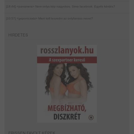
[18:44] <panamera>
Nem onlys kép nagyokos. Sima facebook. Egyéb kérdés?
[10:57] <gepontcsabi>
Miert kell leszedni az onlyfansos nevet?
HIRDETES
FRISSEN FAVOLT KÉPEK