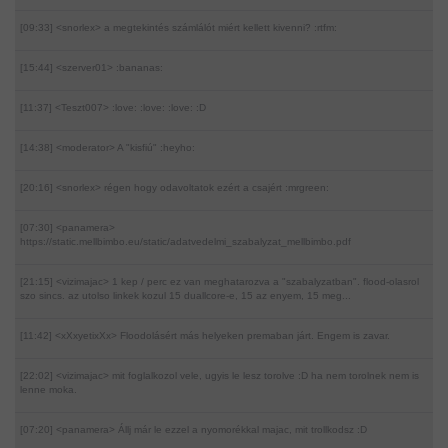
[09:33] <snorlex>
a megtekintés számlálót miért kellett kivenni? :rtfm:
[15:44] <szerver01>
:bananas:
[11:37] <Teszt007>
:love: :love: :love: :D
[14:38] <moderator>
A "kisfiú" :heyho:
[20:16] <snorlex>
régen hogy odavoltatok ezért a csajért :mrgreen:
[07:30] <panamera>
https://static.mellbimbo.eu/static/adatvedelmi_szabalyzat_mellbimbo.pdf
[21:15] <vizimajac>
1 kep / perc ez van meghatarozva a "szabalyzatban". flood-olasrol
szo sincs. az utolso linkek kozul 15 duallcore-e, 15 az enyem, 15 meg...
[11:42] <xXxyetixXx>
Floodolásért más helyeken premaban járt. Engem is zavar.
[22:02] <vizimajac>
mit foglalkozol vele, ugyis le lesz torolve :D ha nem torolnek nem is
lenne moka.
[07:20] <panamera>
Állj már le ezzel a nyomorékkal majac, mit trollkodsz :D