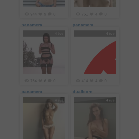
944
9
0
751
4
0
panamera
panamera
4 éve
4 éve
764
6
0
414
4
0
panamera
duallcore
4 éve
4 éve