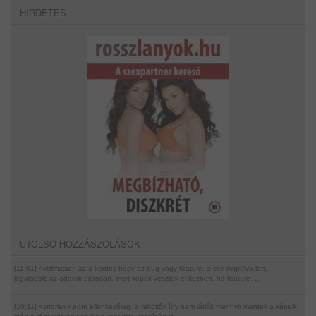
HIRDETES
UTOLSÓ HOZZÁSZÓLÁSOK
[11:01] <vizimajac>
az a kerdes hogy ez bug vagy feature. a site migralva lett,
legalabbis az adatok biztosan, mert kepek vesztek el kozben. ha feature, ...
[10:11] <snorlex>
pont ellenkezőleg. a feltöltők így nem látják mennyit mentek a képeik.