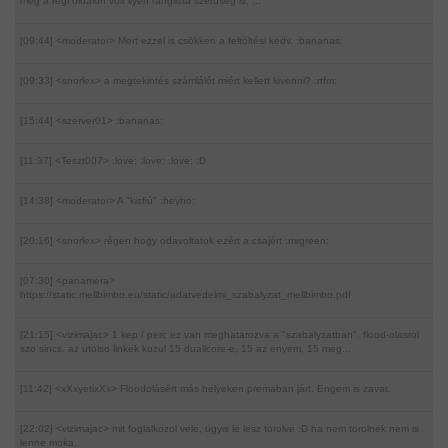
még a régi oldalon volt ilyen ranglista szerűség is, ...
[09:44] <moderator>
Mert ezzel is csökken a feltöltési kedv. :bananas:
[09:33] <snorlex>
a megtekintés számlálót miért kellett kivenni? :rtfm:
[15:44] <szerver01>
:bananas:
[11:37] <Teszt007>
:love: :love: :love: :D
[14:38] <moderator>
A "kisfiú" :heyho:
[20:16] <snorlex>
régen hogy odavoltatok ezért a csajért :mrgreen:
[07:30] <panamera>
https://static.mellbimbo.eu/static/adatvedelmi_szabalyzat_mellbimbo.pdf
[21:15] <vizimajac>
1 kep / perc ez van meghatarozva a "szabalyzatban". flood-olasrol
szo sincs. az utolso linkek kozul 15 duallcore-e, 15 az enyem, 15 meg...
[11:42] <xXxyetixXx>
Floodolásért más helyeken premaban járt. Engem is zavar.
[22:02] <vizimajac>
mit foglalkozol vele, ugyis le lesz torolve :D ha nem torolnek nem is
lenne moka.