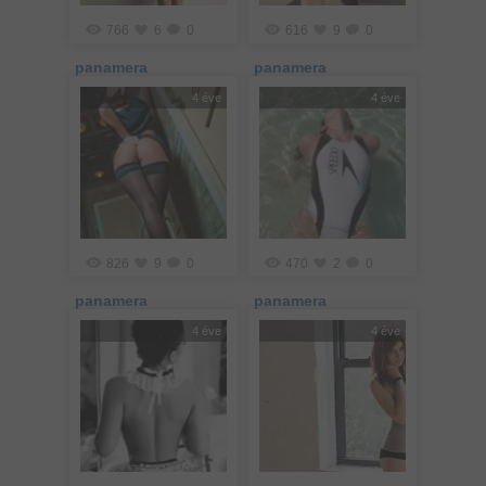
766
6
0
616
9
0
panamera
panamera
4 éve
4 éve
826
9
0
470
2
0
panamera
panamera
4 éve
4 éve