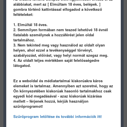
3 éve
3 éve
alábbiakat, mert az [ Elmúltam 18 éves, belépek. ]
gombra történő kattintással elfogadod a következő
feltételeket:
1. Elmúltál 18 éves.
2. Semmilyen formában nem teszed lehetővé 18 évnél
fiatalabb személynek a hozzáférést jelen oldal
tartalmához.
430
4
0
345
2
0
3. Nem tekinted meg vagy használod az oldalt olyan
helyen, ahol ezzel a tevékenységgel törvényt,
panamera
panamera
szabályozást, előírást, vagy helyi normát szegsz meg.
4. Az oldalt teljes mértékben saját felelősségedre
3 éve
3 éve
látogatod.
Ez a weboldal és médiatartalmai kiskorúakra káros
elemeket is tartalmaz. Amennyiben azt szeretné, hogy az
Ön környezetében kiskorúak hasonló tartalmakhoz csak
egyedi kód megadásával - azaz kiskorúak kizárása
mellett – férjenek hozzá, kérjük használjon
807
5
0
942
6
1
szűrőprogramot!
panamera
panamera
Szűrőprogram letöltése és további információk itt!
3 éve
3 éve