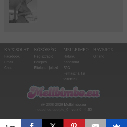
KAPCSOLAT
KÖZÖSSÉG
MELLBIMBO
HAVEROK
Facebook
Regisztráció
Rólunk
Gifland
Email
Belépés
Kapcsolat
Chat
Elfelejtett jelszó
FAQ
Felhasználási
feltételek
@ 2008-2026
Mellbimbo.eu
nocached:userpic_0 |
verzió: r1.52
Shares