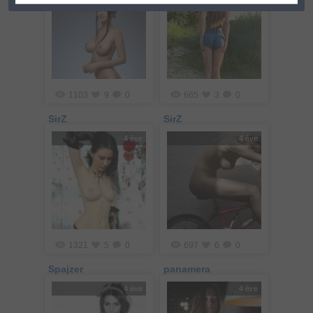
1103
9
0
665
3
0
SirZ
SirZ
4 éve
4 éve
1321
5
0
697
6
0
Spajzer
panamera
4 éve
4 éve