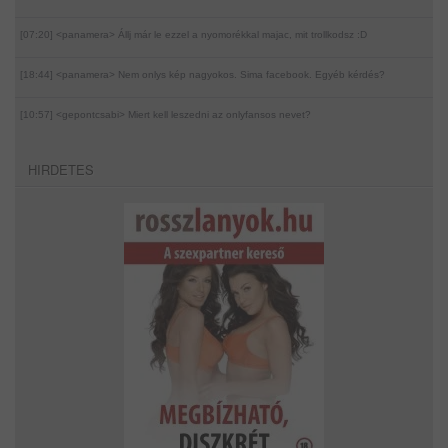
[07:20] <panamera>
Állj már le ezzel a nyomorékkal majac, mit trollkodsz :D
[18:44] <panamera>
Nem onlys kép nagyokos. Sima facebook. Egyéb kérdés?
[10:57] <gepontcsabi>
Miert kell leszedni az onlyfansos nevet?
HIRDETES