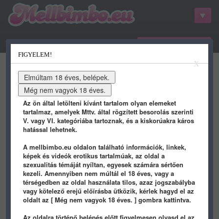
belépés / regisztráció
FIGYELEM!
kategóriák
hots
gifs
porn
X
youtube
qdb
stat
info
Az ön által letölteni kívánt tartalom olyan elemeket
tartalmaz, amelyek Mttv. által rögzített besorolás szerinti
V. vagy VI. kategóriába tartoznak, és a kiskorúakra káros
hatással lehetnek.
A mellbimbo.eu oldalon található információk, linkek,
képek és videók erotikus tartalmúak, az oldal a
szexualitás témáját nyíltan, egyesek számára sértően
kezeli. Amennyiben nem múltál el 18 éves, vagy a
térségedben az oldal használata tilos, azaz jogszabályba
vagy kötelező erejű előírásba ütközik, kérlek hagyd el az
crapulax
kedvencei - 9 oldal
oldalt az [ Még nem vagyok 18 éves. ] gombra kattintva.
Az oldalra történő belépés előtt figyelmesen olvasd el az