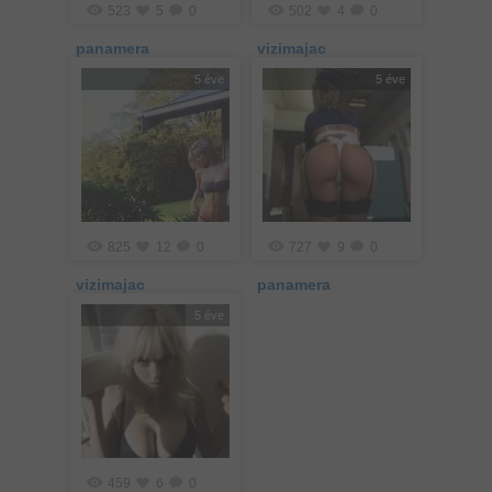
523
5
0
502
4
0
panamera
vizimajac
5 éve
5 éve
825
12
0
727
9
0
vizimajac
panamera
5 éve
459
6
0