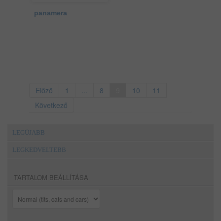
panamera
Előző
1
...
8
9
10
11
Következő
LEGÚJABB
LEGKEDVELTEBB
TARTALOM BEÁLLÍTÁSA