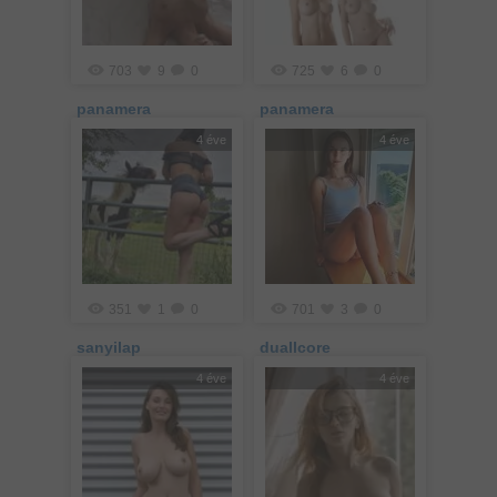
703
9
0
725
6
0
panamera
panamera
4 éve
4 éve
351
1
0
701
3
0
sanyilap
duallcore
4 éve
4 éve