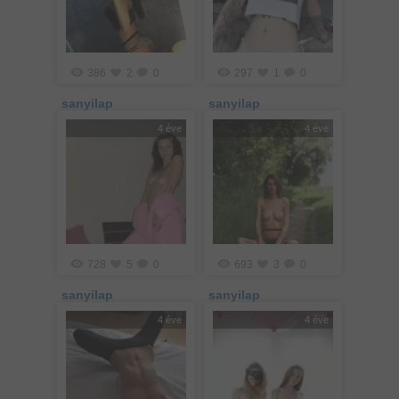
386
2
0
297
1
0
sanyilap
sanyilap
4 éve
4 éve
728
5
0
693
3
0
sanyilap
sanyilap
4 éve
4 éve