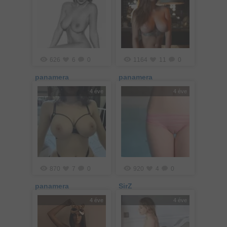
626
6
0
1164
11
0
panamera
panamera
4 éve
4 éve
870
7
0
920
4
0
panamera
SirZ
4 éve
4 éve