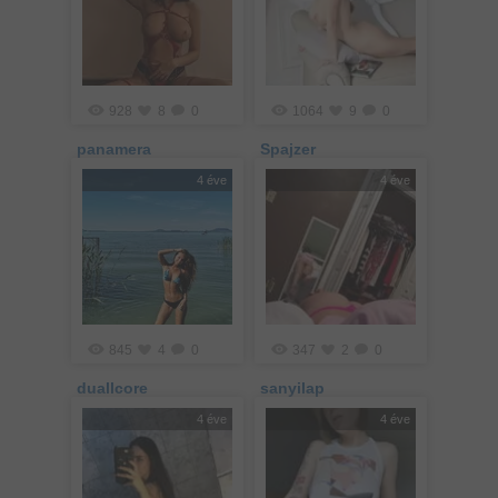
928
8
0
1064
9
0
panamera
Spajzer
4 éve
4 éve
845
4
0
347
2
0
duallcore
sanyilap
4 éve
4 éve