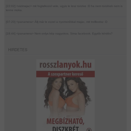
[22:02] <vizimajac>
mit foglalkozol vele, ugyis le lesz torolve :D ha nem torolnek nem is
lenne moka.
[07:20] <panamera>
Állj már le ezzel a nyomorékkal majac, mit trollkodsz :D
[18:44] <panamera>
Nem onlys kép nagyokos. Sima facebook. Egyéb kérdés?
HIRDETES