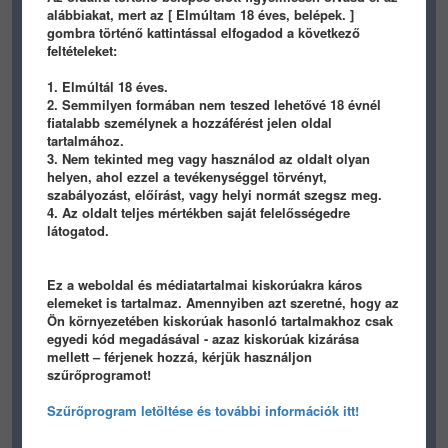
1
1
alábbiakat, mert az [ Elmúltam 18 éves, belépek. ]
gombra történő kattintással elfogadod a következő
feltételeket:
1. Elmúltál 18 éves.
2. Semmilyen formában nem teszed lehetővé 18 évnél
fiatalabb személynek a hozzáférést jelen oldal
tartalmához.
91
2
0
111
4
0
3. Nem tekinted meg vagy használod az oldalt olyan
helyen, ahol ezzel a tevékenységgel törvényt,
buffci
buffci
szabályozást, előírást, vagy helyi normát szegsz meg.
4. Az oldalt teljes mértékben saját felelősségedre
1
1
látogatod.
Ez a weboldal és médiatartalmai kiskorúakra káros
elemeket is tartalmaz. Amennyiben azt szeretné, hogy az
Ön környezetében kiskorúak hasonló tartalmakhoz csak
egyedi kód megadásával - azaz kiskorúak kizárása
mellett – férjenek hozzá, kérjük használjon
78
3
1
106
7
1
szűrőprogramot!
buffci
buffci
Szűrőprogram letöltése és további információk itt!
1
ANIMALS
/ 1