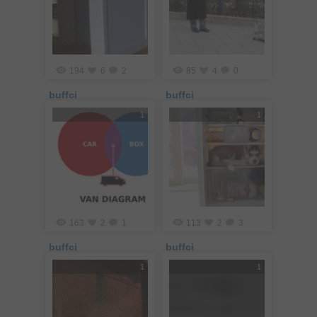
194
6
2
85
4
0
buffci
buffci
1
1
163
2
1
113
2
3
buffci
buffci
1
1