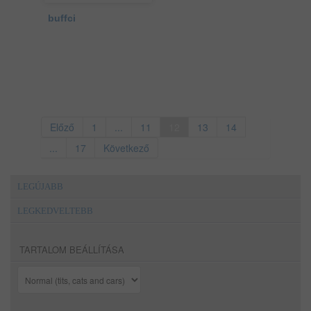
buffci
Előző
1
...
11
12
13
14
...
17
Következő
LEGÚJABB
LEGKEDVELTEBB
TARTALOM BEÁLLÍTÁSA