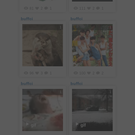
81
2
1
111
2
1
buffci
buffci
1
1
96
3
1
100
2
2
buffci
buffci
1
1
gif
gif