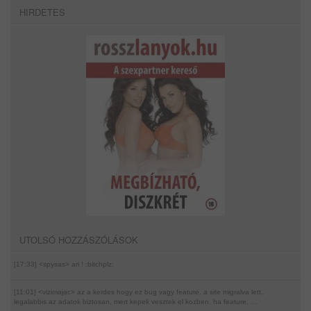
HIRDETES
UTOLSÓ HOZZÁSZÓLÁSOK
[17:33] <spysas>
ari ! :bitchplz:
[11:01] <vizimajac>
az a kerdes hogy ez bug vagy feature. a site migralva lett,
legalabbis az adatok biztosan, mert kepek vesztek el kozben. ha feature, ...