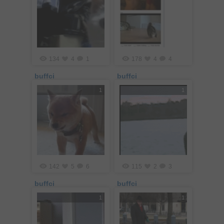
134
4
1
178
4
4
buffci
buffci
1
1
142
5
6
115
2
3
buffci
buffci
1
1