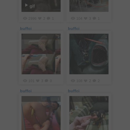
gif
2996
2
1
104
3
1
buffci
buffci
1
1
101
3
0
108
2
2
buffci
buffci
1
1