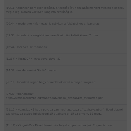
[10:11] <snorlex>
pont ellenkezőleg. a feltöltők így nem látják mennyit mentek a képeik.
még a régi oldalon volt ilyen ranglista szerűség is, ...
[09:44] <moderator>
Mert ezzel is csökken a feltöltési kedv. :bananas:
[09:33] <snorlex>
a megtekintés számlálót miért kellett kivenni? :rtfm:
[15:44] <szerver01>
:bananas:
[11:37] <Teszt007>
:love: :love: :love: :D
[14:38] <moderator>
A "kisfiú" :heyho:
[20:16] <snorlex>
régen hogy odavoltatok ezért a csajért :mrgreen:
[07:30] <panamera>
https://static.mellbimbo.eu/static/adatvedelmi_szabalyzat_mellbimbo.pdf
[21:15] <vizimajac>
1 kep / perc ez van meghatarozva a "szabalyzatban". flood-olasrol
szo sincs. az utolso linkek kozul 15 duallcore-e, 15 az enyem, 15 meg...
[11:42] <xXxyetixXx>
Floodolásért más helyeken premaban járt. Engem is zavar.