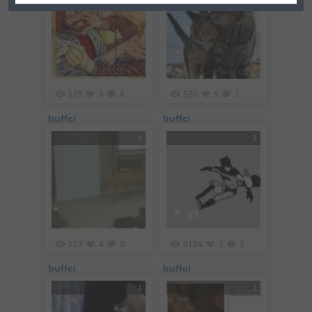
125
3
4
530
5
1
buffci
buffci
1
1
gif
127
4
0
3104
1
1
buffci
buffci
1
1