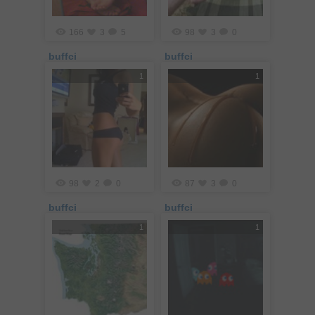
166
3
5
98
3
0
buffci
buffci
1
1
98
2
0
87
3
0
buffci
buffci
1
1