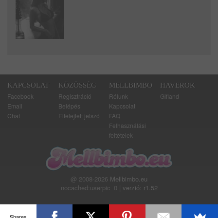
KAPCSOLAT
KÖZÖSSÉG
MELLBIMBO
HAVEROK
Facebook
Regisztráció
Rólunk
Gifland
Email
Belépés
Kapcsolat
Chat
Elfelejtett jelszó
FAQ
Felhasználási
feltételek
@ 2008-2026
Mellbimbo.eu
nocached:userpic_0 |
verzió: r1.52
Shares