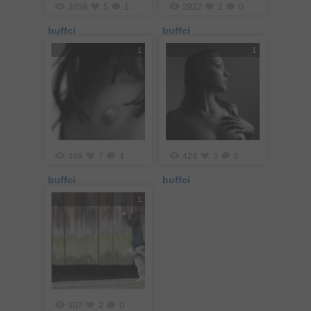
3058
5
1
2922
2
0
buffci
buffci
1
1
449
7
4
424
3
0
buffci
buffci
1
107
2
0