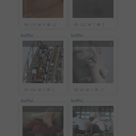
179
6
12
102
7
2
buffci
buffci
1
1
104
5
3
94
2
17
buffci
buffci
1
1