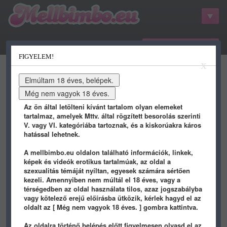
belépés / regisztráció
FIGYELEM!
kategóriák
hots
gifs
porn
X
youtube
qdb
stat
info
Az ön által letölteni kívánt tartalom olyan elemeket
tartalmaz, amelyek Mttv. által rögzített besorolás szerinti
V. vagy VI. kategóriába tartoznak, és a kiskorúakra káros
hatással lehetnek.
A mellbimbo.eu oldalon található információk, linkek,
képek és videók erotikus tartalmúak, az oldal a
szexualitás témáját nyíltan, egyesek számára sértően
kezeli. Amennyiben nem múltál el 18 éves, vagy a
térségedben az oldal használata tilos, azaz jogszabályba
vagy kötelező erejű előírásba ütközik, kérlek hagyd el az
buffci
képei - 12 oldal
oldalt az [ Még nem vagyok 18 éves. ] gombra kattintva.
Az oldalra történő belépés előtt figyelmesen olvasd el az