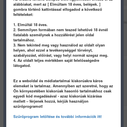
alábbiakat, mert az [ Elmúltam 18 éves, belépek. ]
gombra történő kattintással elfogadod a következő
feltételeket:
belaharcos
| 2020-09-11 16:00 (5 éve) |
perm. link
Ő Horváth Lili filmrendező és Stork Natasa színé
1. Elmúltál 18 éves.
hallgatóknak nézed őket...
2. Semmilyen formában nem teszed lehetővé 18 évnél
fiatalabb személynek a hozzáférést jelen oldal
tartalmához.
3. Nem tekinted meg vagy használod az oldalt olyan
helyen, ahol ezzel a tevékenységgel törvényt,
szabályozást, előírást, vagy helyi normát szegsz meg.
4. Az oldalt teljes mértékben saját felelősségedre
belaharcos
látogatod.
| 2017-08-24 19:01 (8 éve) |
perm. link
köszönöm
Ez a weboldal és médiatartalmai kiskorúakra káros
elemeket is tartalmaz. Amennyiben azt szeretné, hogy az
Ön környezetében kiskorúak hasonló tartalmakhoz csak
egyedi kód megadásával - azaz kiskorúak kizárása
mellett – férjenek hozzá, kérjük használjon
szűrőprogramot!
belaharcos
| 2017-08-24 16:08 (8 éve) |
perm. link
Szűrőprogram letöltése és további információk itt!
Ki a hölgy?