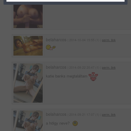
belaharcos
| 2014-10-04 15:55 (1) |
perm. link
belaharcos
| 2014-09-22 20:47 (1) |
perm. link
katie banks megtaláltam
belaharcos
| 2014-09-21 17:07 (1) |
perm. link
a hölgy neve?