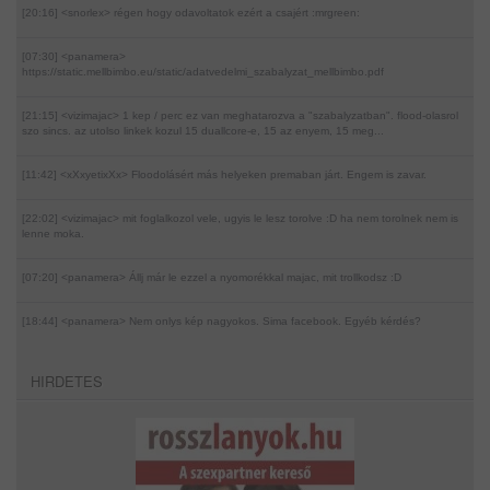
[20:16] <snorlex>
régen hogy odavoltatok ezért a csajért :mrgreen:
[07:30] <panamera>
https://static.mellbimbo.eu/static/adatvedelmi_szabalyzat_mellbimbo.pdf
[21:15] <vizimajac>
1 kep / perc ez van meghatarozva a "szabalyzatban". flood-olasrol
szo sincs. az utolso linkek kozul 15 duallcore-e, 15 az enyem, 15 meg...
[11:42] <xXxyetixXx>
Floodolásért más helyeken premaban járt. Engem is zavar.
[22:02] <vizimajac>
mit foglalkozol vele, ugyis le lesz torolve :D ha nem torolnek nem is
lenne moka.
[07:20] <panamera>
Állj már le ezzel a nyomorékkal majac, mit trollkodsz :D
[18:44] <panamera>
Nem onlys kép nagyokos. Sima facebook. Egyéb kérdés?
HIRDETES