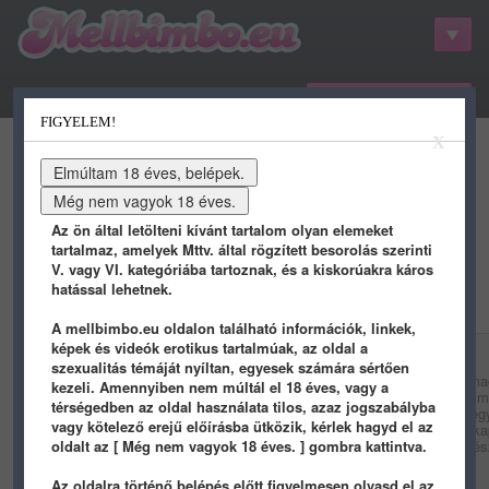
belépés / regisztráció
FIGYELEM!
kategóriák
hots
gifs
porn
X
youtube
qdb
stat
info
Az ön által letölteni kívánt tartalom olyan elemeket
tartalmaz, amelyek Mttv. által rögzített besorolás szerinti
V. vagy VI. kategóriába tartoznak, és a kiskorúakra káros
belaharcos hozzászólásai
hatással lehetnek.
A mellbimbo.eu oldalon található információk, linkek,
képek és videók erotikus tartalmúak, az oldal a
belaharcos
| 2020-09-15 11:35 (5 éve) |
perm. link
szexualitás témáját nyíltan, egyesek számára sértően
Meglepő módon elég sok magyar filmet nem a mag
kezeli. Amennyiben nem múltál el 18 éves, vagy a
készül jópár közepes vagy annál jobb film (meg m
térségedben az oldal használata tilos, azaz jogszabályba
inkább magának hogy neki mi tetszik). Az már eg
vagy kötelező erejű előírásba ütközik, kérlek hagyd el az
főleg a szakmailag kevésbé elismert alkotások ka
oldalt az [ Még nem vagyok 18 éves. ] gombra kattintva.
hallani, hogy a képen látható két hölgy filmje egész
láthatjuk a mozikban.
Az oldalra történő belépés előtt figyelmesen olvasd el az