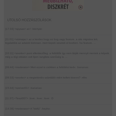
UTOLSÓ HOZZÁSZÓLÁSOK
[17:33] <spysas>
ari ! :bitchplz:
[11:01] <vizimajac>
az a kerdes hogy ez bug vagy feature. a site migralva lett,
legalabbis az adatok biztosan, mert kepek vesztek el kozben. ha feature, ...
[10:11] <snorlex>
pont ellenkezőleg. a feltöltők így nem látják mennyit mentek a képeik.
még a régi oldalon volt ilyen ranglista szerűség is, ...
[09:44] <moderator>
Mert ezzel is csökken a feltöltési kedv. :bananas:
[09:33] <snorlex>
a megtekintés számlálót miért kellett kivenni? :rtfm:
[15:44] <szerver01>
:bananas:
[11:37] <Teszt007>
:love: :love: :love: :D
[14:38] <moderator>
A "kisfiú" :heyho: