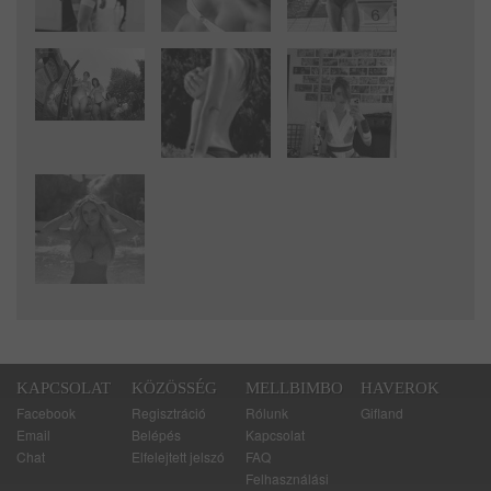
KAPCSOLAT
KÖZÖSSÉG
MELLBIMBO
HAVEROK
Facebook
Regisztráció
Rólunk
Gifland
Email
Belépés
Kapcsolat
Chat
Elfelejtett jelszó
FAQ
Felhasználási