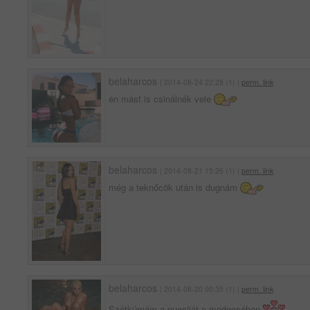
belaharcos
| 2014-08-24 22:28 (1) |
perm. link
én mást is csinálnék vele
belaharcos
| 2014-08-21 15:26 (1) |
perm. link
még a teknőcök után is dugnám
belaharcos
| 2014-08-20 00:35 (1) |
perm. link
Szétkúrnám a punciját a medencében