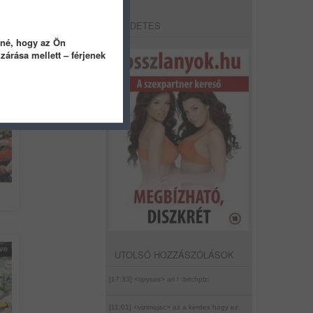
HIRDETES
tné, hogy az Ön
árása mellett – férjenek
éve
éve
UTOLSÓ HOZZÁSZÓLÁSOK
[17:33] <spysas>
ari ! :bitchplz:
[11:01] <vizimajac>
az a kerdes hogy ez