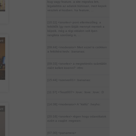
bug vagy feature. a site migralva lett,
legalabbis az adatok biztosan, mert kepek
vesztek el kozben. ha feature, ...
[10:11] <snorlex>
pont ellenkezőleg. a
feltöltők így nem látják mennyit mentek a
képeik. még a régi oldalon volt ilyen
ranglista szerűség is, ...
éve
[09:44] <moderator>
Mert ezzel is csökken
a feltöltési kedv. :bananas:
[09:33] <snorlex>
a megtekintés számlálót
miért kellett kivenni? :rtfm:
[15:44] <szerver01>
:bananas:
[11:37] <Teszt007>
:love: :love: :love: :D
[14:38] <moderator>
A "kisfiú" :heyho:
éve
[20:16] <snorlex>
régen hogy odavoltatok
ezért a csajért :mrgreen:
[07:30] <panamera>