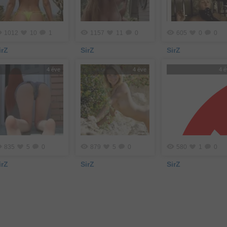
1012
10
1
1157
11
0
605
0
0
irZ
SirZ
SirZ
4 éve
4 éve
4 
835
5
0
879
5
0
580
1
0
irZ
SirZ
SirZ