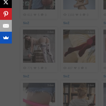
611
5
0
1103
9
0
SirZ
SirZ
S
3 éve
3 éve
771
5
0
407
0
0
SirZ
SirZ
S
3 éve
3 éve