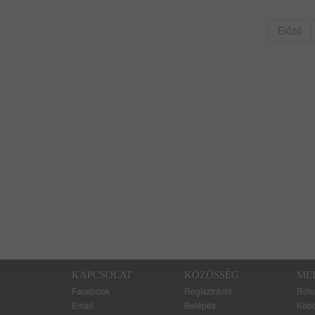
Előző
KAPCSOLAT
KÖZÖSSÉG
ME
Facebook
Regisztráció
Rólu
Email
Belépés
Kapc