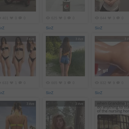
401
0
0
625
0
0
644
3
0
irZ
SirZ
SirZ
3 éve
3 éve
3 
gif
633
1
0
665
3
0
832
9
0
irZ
SirZ
SirZ
3 éve
3 éve
3 