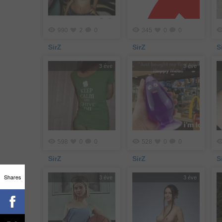
990
2
0
345
0
0
SirZ
SirZ
S
3 éve
3 éve
598
0
0
528
0
0
SirZ
SirZ
S
Shares
3 éve
3 éve