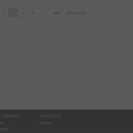
1
2
3
4
...
168
Következő
LLBIMBO
HAVEROK
nk
Gifland
solat