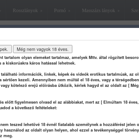
Rosszlányok
Pornó
Masszázs lányok
Sze
db
stat
info
ánt tartalom olyan elemeket tartalmaz, amelyek Mttv. által rögzített besoro
s a kiskorúakra káros hatással lehetnek.
alálható információk, linkek, képek és videók erotikus tartalmúak, az ol
a sértően kezeli. Amennyiben nem múltál el 18 éves, vagy a térségedben
 vagy kötelező erejű előírásba ütközik, kérlek hagyd el az oldalt az [ Mé
és előtt figyelmesen olvasd el az alábbiakat, mert az [ Elmúltam 18 éves
gadod a következő feltételeket:
1 éve
1 éve
1 
em teszed lehetővé 18 évnél fiatalabb személynek a hozzáférést jelen o
 használod az oldalt olyan helyen, ahol ezzel a tevékenységgel törvényt
sz meg.