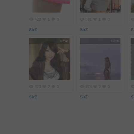
422
1
0
581
1
0
SirZ
SirZ
S
4 éve
4 éve
473
2
0
674
2
0
SirZ
SirZ
S