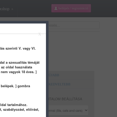
belépés / regisztráció
xshop
X
lás szerinti V. vagy VI.
dal a szexualitás témáját
 az oldal használata
g nem vagyok 18 éves. ]
LEGÚJABB
LEGKEDVELTEBB
, belépek. ] gombra
éve
TARTALOM BEÁLLÍTÁSA
ldal tartalmához.
, szabályozást, előírást,