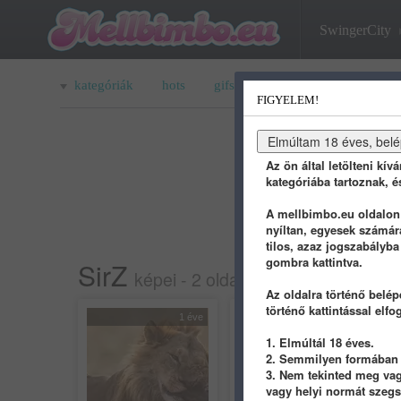
SwingerCity
kategóriák
hots
gifs
porn
youtube
q
FIGYELEM!
Az ön által letölteni kív
kategóriába tartoznak, é
A mellbimbo.eu oldalon t
nyíltan, egyesek számár
tilos, azaz jogszabályba
gombra kattintva.
SirZ
képei - 2 oldal
Az oldalra történő belép
történő kattintással elfo
1 éve
1 éve
1. Elmúltál 18 éves.
2. Semmilyen formában n
3. Nem tekinted meg vagy
vagy helyi normát szeg