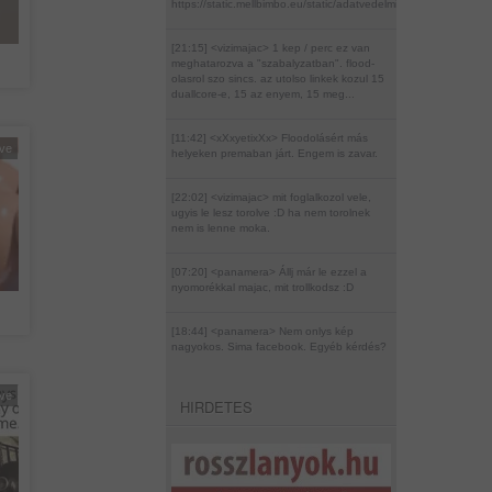
https://static.mellbimbo.eu/static/adatvedelmi_szabalyzat_mell
[21:15] <vizimajac>
1 kep / perc ez van
meghatarozva a "szabalyzatban". flood-
olasrol szo sincs. az utolso linkek kozul 15
duallcore-e, 15 az enyem, 15 meg...
[11:42] <xXxyetixXx>
Floodolásért más
éve
helyeken premaban járt. Engem is zavar.
[22:02] <vizimajac>
mit foglalkozol vele,
ugyis le lesz torolve :D ha nem torolnek
nem is lenne moka.
[07:20] <panamera>
Állj már le ezzel a
nyomorékkal majac, mit trollkodsz :D
[18:44] <panamera>
Nem onlys kép
nagyokos. Sima facebook. Egyéb kérdés?
éve
HIRDETES