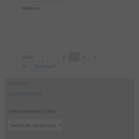
Makkom
Előző
1
...
6
7
8
9
...
28
Következő
LEGÚJABB
LEGKEDVELTEBB
TARTALOM BEÁLLÍTÁSA