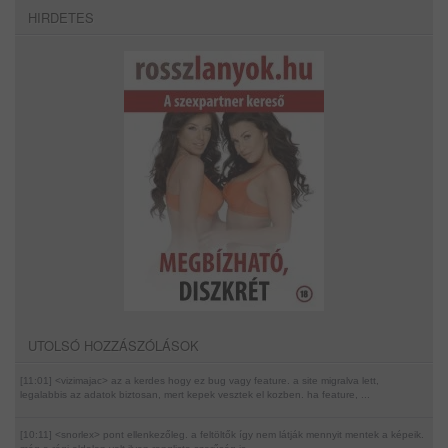
HIRDETES
UTOLSÓ HOZZÁSZÓLÁSOK
[11:01] <vizimajac>
az a kerdes hogy ez bug vagy feature. a site migralva lett,
legalabbis az adatok biztosan, mert kepek vesztek el kozben. ha feature, ...
[10:11] <snorlex>
pont ellenkezőleg. a feltöltők így nem látják mennyit mentek a képeik.