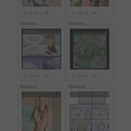
96
11
0
104
9
0
Makkom
Makkom
1
1
113
2
1
257
2
4
Makkom
Makkom
1
1