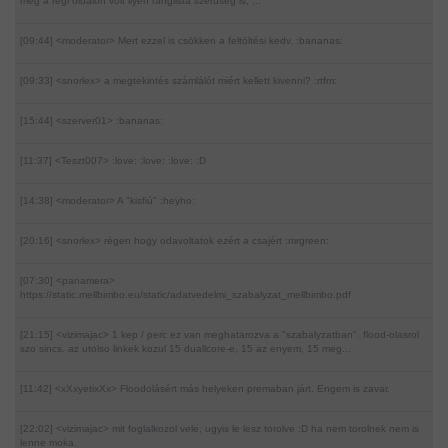
még a régi oldalon volt ilyen ranglista szerűség is, ...
[09:44] <moderator>
Mert ezzel is csökken a feltöltési kedv. :bananas:
[09:33] <snorlex>
a megtekintés számlálót miért kellett kivenni? :rtfm:
[15:44] <szerver01>
:bananas:
[11:37] <Teszt007>
:love: :love: :love: :D
[14:38] <moderator>
A "kisfiú" :heyho:
[20:16] <snorlex>
régen hogy odavoltatok ezért a csajért :mrgreen:
[07:30] <panamera>
https://static.mellbimbo.eu/static/adatvedelmi_szabalyzat_mellbimbo.pdf
[21:15] <vizimajac>
1 kep / perc ez van meghatarozva a "szabalyzatban". flood-olasrol
szo sincs. az utolso linkek kozul 15 duallcore-e, 15 az enyem, 15 meg...
[11:42] <xXxyetixXx>
Floodolásért más helyeken premaban járt. Engem is zavar.
[22:02] <vizimajac>
mit foglalkozol vele, ugyis le lesz torolve :D ha nem torolnek nem is
lenne moka.