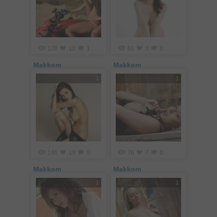
128
10
1
81
3
0
Makkom
Makkom
1
1
146
18
0
76
7
0
Makkom
Makkom
1
1