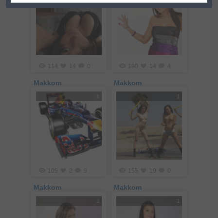
114
14
0
190
14
4
Makkom
Makkom
1
1
105
2
9
155
19
0
Makkom
Makkom
1
1