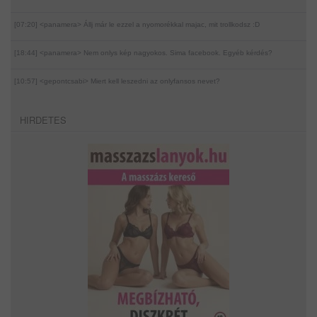
[07:20] <panamera>
Állj már le ezzel a nyomorékkal majac, mit trollkodsz :D
[18:44] <panamera>
Nem onlys kép nagyokos. Sima facebook. Egyéb kérdés?
[10:57] <gepontcsabi>
Miert kell leszedni az onlyfansos nevet?
HIRDETES