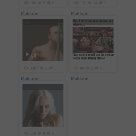
156
5
0
170
14
0
Makkom
Makkom
1
1
gif
3307
2
5
98
2
0
Makkom
Makkom
1
116
8
0