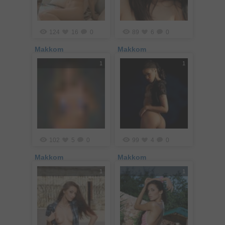
124
16
0
89
6
0
Makkom
Makkom
1
1
102
5
0
99
4
0
Makkom
Makkom
1
1