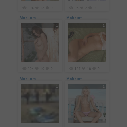
104
13
0
96
2
0
Makkom
Makkom
1
1
104
10
0
187
18
0
Makkom
Makkom
1
1