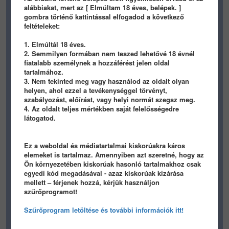
1
1
alábbiakat, mert az [ Elmúltam 18 éves, belépek. ]
gombra történő kattintással elfogadod a következő
feltételeket:
1. Elmúltál 18 éves.
2. Semmilyen formában nem teszed lehetővé 18 évnél
fiatalabb személynek a hozzáférést jelen oldal
tartalmához.
116
3
2
169
2
5
3. Nem tekinted meg vagy használod az oldalt olyan
helyen, ahol ezzel a tevékenységgel törvényt,
Makkom
Makkom
szabályozást, előírást, vagy helyi normát szegsz meg.
4. Az oldalt teljes mértékben saját felelősségedre
1
1
látogatod.
Ez a weboldal és médiatartalmai kiskorúakra káros
elemeket is tartalmaz. Amennyiben azt szeretné, hogy az
Ön környezetében kiskorúak hasonló tartalmakhoz csak
egyedi kód megadásával - azaz kiskorúak kizárása
mellett – férjenek hozzá, kérjük használjon
111
14
3
134
22
4
szűrőprogramot!
Makkom
Makkom
Szűrőprogram letöltése és további információk itt!
1
1