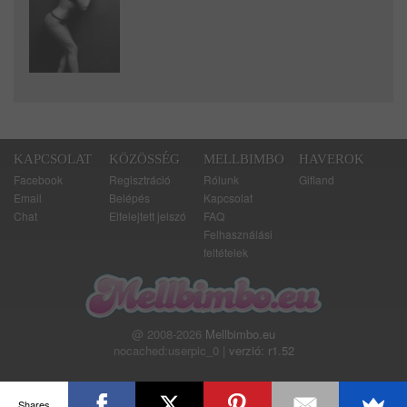
KAPCSOLAT
KÖZÖSSÉG
MELLBIMBO
HAVEROK
Facebook
Regisztráció
Rólunk
Gifland
Email
Belépés
Kapcsolat
Chat
Elfelejtett jelszó
FAQ
Felhasználási
feltételek
@ 2008-2026
Mellbimbo.eu
nocached:userpic_0 |
verzió: r1.52
Shares