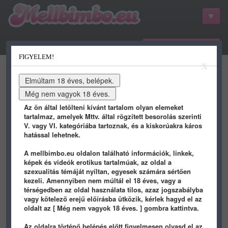
belépés / regisztráció
FIGYELEM!
kategóriák
hots
gifs
porn
X
youtube
qdb
stat
info
Az ön által letölteni kívánt tartalom olyan elemeket
tartalmaz, amelyek Mttv. által rögzített besorolás szerinti
V. vagy VI. kategóriába tartoznak, és a kiskorúakra káros
hatással lehetnek.
A mellbimbo.eu oldalon található információk, linkek,
képek és videók erotikus tartalmúak, az oldal a
szexualitás témáját nyíltan, egyesek számára sértően
kezeli. Amennyiben nem múltál el 18 éves, vagy a
térségedben az oldal használata tilos, azaz jogszabályba
vagy kötelező erejű előírásba ütközik, kérlek hagyd el az
Makkom
képei - 7 oldal
oldalt az [ Még nem vagyok 18 éves. ] gombra kattintva.
Az oldalra történő belépés előtt figyelmesen olvasd el az