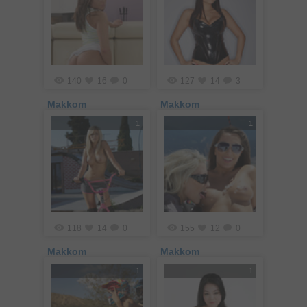
140
16
0
127
14
3
Makkom
Makkom
1
1
118
14
0
155
12
0
Makkom
Makkom
1
1