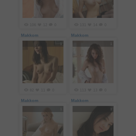
106
12
0
131
14
0
Makkom
Makkom
1
1
82
11
0
113
13
0
Makkom
Makkom
1
1