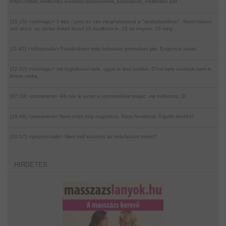
https://static.mellbimbo.eu/static/adatvedelmi_szabalyzat_mellbimbo.pdf
[21:15] <vizimajac>
1 kep / perc ez van meghatarozva a "szabalyzatban". flood-olasrol
szo sincs. az utolso linkek kozul 15 duallcore-e, 15 az enyem, 15 meg...
[11:42] <xXxyetixXx>
Floodolásért más helyeken premaban járt. Engem is zavar.
[22:02] <vizimajac>
mit foglalkozol vele, ugyis le lesz torolve :D ha nem torolnek nem is
lenne moka.
[07:20] <panamera>
Állj már le ezzel a nyomorékkal majac, mit trollkodsz :D
[18:44] <panamera>
Nem onlys kép nagyokos. Sima facebook. Egyéb kérdés?
[10:57] <gepontcsabi>
Miert kell leszedni az onlyfansos nevet?
HIRDETES