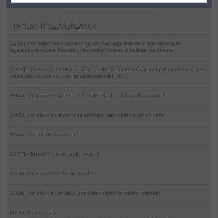
UTOLSÓ HOZZÁSZÓLÁSOK
[11:01] <vizimajac>
az a kerdes hogy ez bug vagy feature. a site migralva lett,
legalabbis az adatok biztosan, mert kepek vesztek el kozben. ha feature, ...
[10:11] <snorlex>
pont ellenkezőleg. a feltöltők így nem látják mennyit mentek a képeik.
még a régi oldalon volt ilyen ranglista szerűség is, ...
[09:44] <moderator>
Mert ezzel is csökken a feltöltési kedv. :bananas:
[09:33] <snorlex>
a megtekintés számlálót miért kellett kivenni? :rtfm:
[15:44] <szerver01>
:bananas:
[11:37] <Teszt007>
:love: :love: :love: :D
[14:38] <moderator>
A "kisfiú" :heyho:
[20:16] <snorlex>
régen hogy odavoltatok ezért a csajért :mrgreen:
[07:30] <panamera>