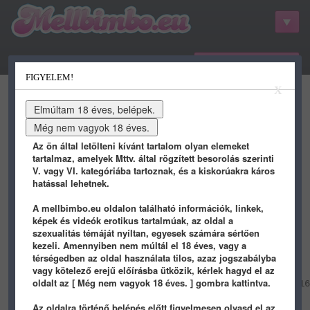
belépés / regisztráció
FIGYELEM!
kategóriák
hots
gifs
porn
X
youtube
qdb
stat
info
Az ön által letölteni kívánt tartalom olyan elemeket
tartalmaz, amelyek Mttv. által rögzített besorolás szerinti
V. vagy VI. kategóriába tartoznak, és a kiskorúakra káros
hatással lehetnek.
QDB rendszer 0.1
A mellbimbo.eu oldalon található információk, linkek,
képek és videók erotikus tartalmúak, az oldal a
Újak
/
Etető
/
Beküldök újat
szexualitás témáját nyíltan, egyesek számára sértően
kezeli. Amennyiben nem múltál el 18 éves, vagy a
#270
belökte:
prinyo
2013.10.31 17:51
térségedben az oldal használata tilos, azaz jogszabályba
vagy kötelező erejű előírásba ütközik, kérlek hagyd el az
(@line):
oldalt az [ Még nem vagyok 18 éves. ] gombra kattintva.
http://25.media.tumblr.com/d6df257057fd46c11a47551
(@line): lol
(+Keembo): guszta ez a kép
Az oldalra történő belépés előtt figyelmesen olvasd el az