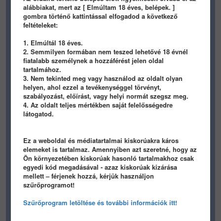
(+Keembo): hideg az éjszaka, meleg a pék fasza
alábbiakat, mert az [ Elmúltam 18 éves, belépek. ]
gombra történő kattintással elfogadod a következő
feltételeket:
TARTALOM BEÁLLÍTÁSA
1. Elmúltál 18 éves.
2. Semmilyen formában nem teszed lehetővé 18 évnél
fiatalabb személynek a hozzáférést jelen oldal
tartalmához.
3. Nem tekinted meg vagy használod az oldalt olyan
HIRDETES
helyen, ahol ezzel a tevékenységgel törvényt,
szabályozást, előírást, vagy helyi normát szegsz meg.
4. Az oldalt teljes mértékben saját felelősségedre
látogatod.
Ez a weboldal és médiatartalmai kiskorúakra káros
elemeket is tartalmaz. Amennyiben azt szeretné, hogy az
Ön környezetében kiskorúak hasonló tartalmakhoz csak
egyedi kód megadásával - azaz kiskorúak kizárása
mellett – férjenek hozzá, kérjük használjon
szűrőprogramot!
Szűrőprogram letöltése és további információk itt!