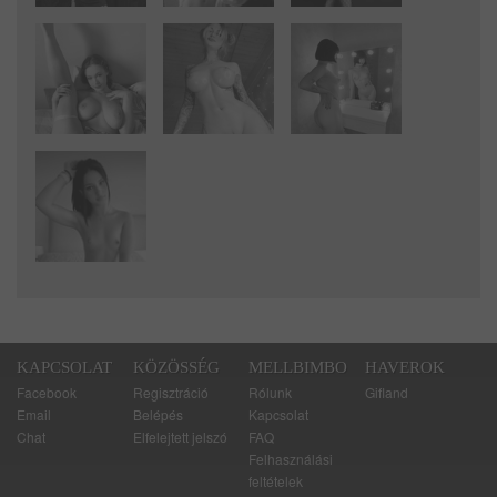
KAPCSOLAT
KÖZÖSSÉG
MELLBIMBO
HAVEROK
Facebook
Regisztráció
Rólunk
Gifland
Email
Belépés
Kapcsolat
Chat
Elfelejtett jelszó
FAQ
Felhasználási
feltételek