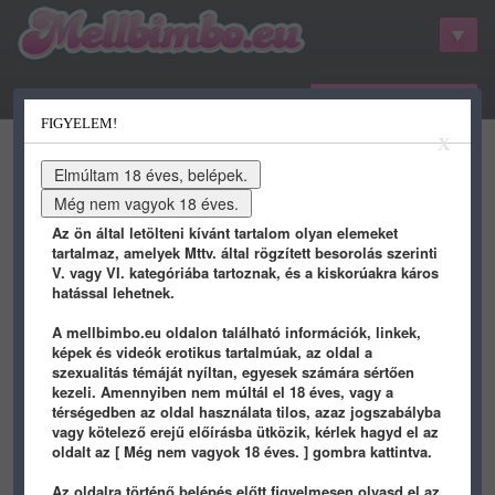
belépés / regisztráció
FIGYELEM!
kategóriák
hots
gifs
porn
X
youtube
qdb
stat
info
Az ön által letölteni kívánt tartalom olyan elemeket
tartalmaz, amelyek Mttv. által rögzített besorolás szerinti
V. vagy VI. kategóriába tartoznak, és a kiskorúakra káros
hatással lehetnek.
QDB rendszer 0.1
A mellbimbo.eu oldalon található információk, linkek,
képek és videók erotikus tartalmúak, az oldal a
Újak
/
Etető
/
Beküldök újat
szexualitás témáját nyíltan, egyesek számára sértően
kezeli. Amennyiben nem múltál el 18 éves, vagy a
#235
belökte:
prinyo
2013.09.18 18:45
térségedben az oldal használata tilos, azaz jogszabályba
vagy kötelező erejű előírásba ütközik, kérlek hagyd el az
(2013.09.18 - 18:27:52) (+Tboy): 400 forint
oldalt az [ Még nem vagyok 18 éves. ] gombra kattintva.
lett a lángos, Isten hozott Zuschlag János!
Az oldalra történő belépés előtt figyelmesen olvasd el az