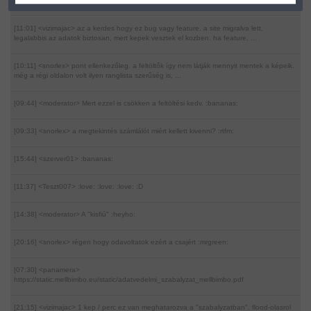
UTOLSÓ HOZZÁSZÓLÁSOK
[11:01] <vizimajac>
az a kerdes hogy ez bug vagy feature. a site migralva lett,
legalabbis az adatok biztosan, mert kepek vesztek el kozben. ha feature, ...
[10:11] <snorlex>
pont ellenkezőleg. a feltöltők így nem látják mennyit mentek a képeik.
még a régi oldalon volt ilyen ranglista szerűség is, ...
[09:44] <moderator>
Mert ezzel is csökken a feltöltési kedv. :bananas:
[09:33] <snorlex>
a megtekintés számlálót miért kellett kivenni? :rtfm:
[15:44] <szerver01>
:bananas:
[11:37] <Teszt007>
:love: :love: :love: :D
[14:38] <moderator>
A "kisfiú" :heyho:
[20:16] <snorlex>
régen hogy odavoltatok ezért a csajért :mrgreen:
[07:30] <panamera>
https://static.mellbimbo.eu/static/adatvedelmi_szabalyzat_mellbimbo.pdf
[21:15] <vizimajac>
1 kep / perc ez van meghatarozva a "szabalyzatban". flood-olasrol