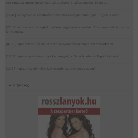
szo sincs. az utolso linkek kozul 15 duallcore-e, 15 az enyem, 15 meg...
[11:42] <xXxyetixXx>
Floodolásért más helyeken premaban járt. Engem is zavar.
[22:02] <vizimajac>
mit foglalkozol vele, ugyis le lesz torolve :D ha nem torolnek nem is
lenne moka.
[07:20] <panamera>
Állj már le ezzel a nyomorékkal majac, mit trollkodsz :D
[18:44] <panamera>
Nem onlys kép nagyokos. Sima facebook. Egyéb kérdés?
[10:57] <gepontcsabi>
Miert kell leszedni az onlyfansos nevet?
HIRDETES