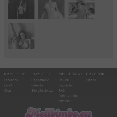
KAPCSOLAT
KÖZÖSSÉG
MELLBIMBO
HAVEROK
Facebook
Regisztráció
Rólunk
Gifland
Email
Belépés
Kapcsolat
Chat
Elfelejtett jelszó
FAQ
Felhasználási
feltételek