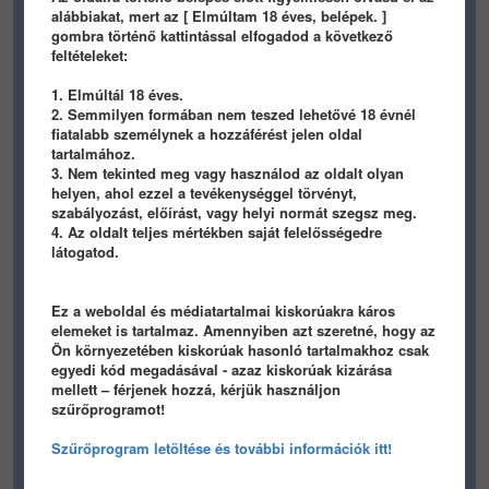
alábbiakat, mert az [ Elmúltam 18 éves, belépek. ]
TARTALOM BEÁLLÍTÁSA
gombra történő kattintással elfogadod a következő
feltételeket:
1. Elmúltál 18 éves.
2. Semmilyen formában nem teszed lehetővé 18 évnél
fiatalabb személynek a hozzáférést jelen oldal
HIRDETES
tartalmához.
3. Nem tekinted meg vagy használod az oldalt olyan
helyen, ahol ezzel a tevékenységgel törvényt,
szabályozást, előírást, vagy helyi normát szegsz meg.
4. Az oldalt teljes mértékben saját felelősségedre
látogatod.
Ez a weboldal és médiatartalmai kiskorúakra káros
elemeket is tartalmaz. Amennyiben azt szeretné, hogy az
Ön környezetében kiskorúak hasonló tartalmakhoz csak
egyedi kód megadásával - azaz kiskorúak kizárása
mellett – férjenek hozzá, kérjük használjon
szűrőprogramot!
Szűrőprogram letöltése és további információk itt!