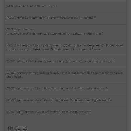
[14:38] <moderator>
A "kisfiú" :heyho:
[20:16] <snorlex>
régen hogy odavoltatok ezért a csajért :mrgreen:
[07:30] <panamera>
https://static.mellbimbo.eu/static/adatvedelmi_szabalyzat_mellbimbo.pdf
[21:15] <vizimajac>
1 kep / perc ez van meghatarozva a "szabalyzatban". flood-olasrol
szo sincs. az utolso linkek kozul 15 duallcore-e, 15 az enyem, 15 meg...
[11:42] <xXxyetixXx>
Floodolásért más helyeken premaban járt. Engem is zavar.
[22:02] <vizimajac>
mit foglalkozol vele, ugyis le lesz torolve :D ha nem torolnek nem is
lenne moka.
[07:20] <panamera>
Állj már le ezzel a nyomorékkal majac, mit trollkodsz :D
[18:44] <panamera>
Nem onlys kép nagyokos. Sima facebook. Egyéb kérdés?
[10:57] <gepontcsabi>
Miert kell leszedni az onlyfansos nevet?
HIRDETES