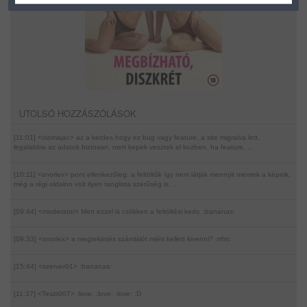
UTOLSÓ HOZZÁSZÓLÁSOK
[11:01] <vizimajac>
az a kerdes hogy ez bug vagy feature. a site migralva lett,
legalabbis az adatok biztosan, mert kepek vesztek el kozben. ha feature, ...
[10:11] <snorlex>
pont ellenkezőleg. a feltöltők így nem látják mennyit mentek a képeik.
még a régi oldalon volt ilyen ranglista szerűség is, ...
[09:44] <moderator>
Mert ezzel is csökken a feltöltési kedv. :bananas:
[09:33] <snorlex>
a megtekintés számlálót miért kellett kivenni? :rtfm:
[15:44] <szerver01>
:bananas:
[11:37] <Teszt007>
:love: :love: :love: :D