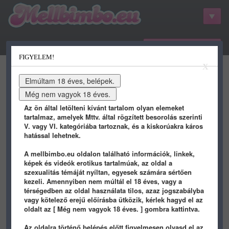
belépés / regisztráció
FIGYELEM!
kategóriák
hots
gifs
porn
X
youtube
qdb
stat
info
Az ön által letölteni kívánt tartalom olyan elemeket
tartalmaz, amelyek Mttv. által rögzített besorolás szerinti
V. vagy VI. kategóriába tartoznak, és a kiskorúakra káros
hatással lehetnek.
QDB rendszer 0.1
A mellbimbo.eu oldalon található információk, linkek,
képek és videók erotikus tartalmúak, az oldal a
Újak
/
Etető
/
Beküldök újat
szexualitás témáját nyíltan, egyesek számára sértően
kezeli. Amennyiben nem múltál el 18 éves, vagy a
#227
belökte:
dilidope
2013.08.29 00:02
térségedben az oldal használata tilos, azaz jogszabályba
vagy kötelező erejű előírásba ütközik, kérlek hagyd el az
(22:00:49) (@RNA_Z247) toni
oldalt az [ Még nem vagyok 18 éves. ] gombra kattintva.
(22:00:55) (@prinyo) te alat
(22:01:03) (@RNA_Z247) szivesen megölnelek, a
kurva eletbe, kar, hogy nincs ra idöm
Az oldalra történő belépés előtt figyelmesen olvasd el az