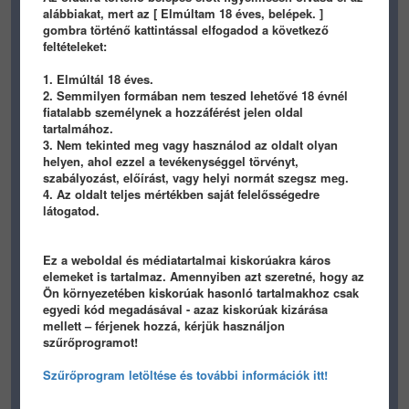
(22:01:19) (@prinyo) ez most durva volt
alábbiakat, mert az [ Elmúltam 18 éves, belépek. ]
(22:01:21) (bikatoni) te bajod
gombra történő kattintással elfogadod a következő
(22:01:27) (@prinyo)
feltételeket:
:DDDDDDDDDDDDDDDDDDDDDDDDDDDDDDDDD
(22:01:34) (@prinyo) TE BAJOD HOGY NINCS IDOD
1. Elmúltál 18 éves.
(22:01:39) (@prinyo) te noob
2. Semmilyen formában nem teszed lehetővé 18 évnél
(22:01:44) (bikatoni) én most mek nézek vmi
fiatalabb személynek a hozzáférést jelen oldal
filmet meg kicsit játszok
tartalmához.
3. Nem tekinted meg vagy használod az oldalt olyan
helyen, ahol ezzel a tevékenységgel törvényt,
TARTALOM BEÁLLÍTÁSA
szabályozást, előírást, vagy helyi normát szegsz meg.
4. Az oldalt teljes mértékben saját felelősségedre
látogatod.
Ez a weboldal és médiatartalmai kiskorúakra káros
HIRDETES
elemeket is tartalmaz. Amennyiben azt szeretné, hogy az
Ön környezetében kiskorúak hasonló tartalmakhoz csak
egyedi kód megadásával - azaz kiskorúak kizárása
mellett – férjenek hozzá, kérjük használjon
szűrőprogramot!
Szűrőprogram letöltése és további információk itt!