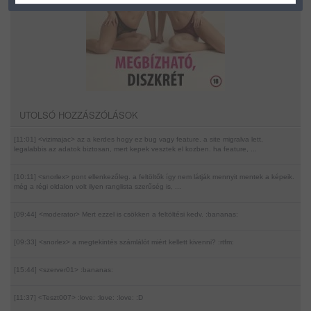
UTOLSÓ HOZZÁSZÓLÁSOK
[11:01] <vizimajac>
az a kerdes hogy ez bug vagy feature. a site migralva lett,
legalabbis az adatok biztosan, mert kepek vesztek el kozben. ha feature, ...
[10:11] <snorlex>
pont ellenkezőleg. a feltöltők így nem látják mennyit mentek a képeik.
még a régi oldalon volt ilyen ranglista szerűség is, ...
[09:44] <moderator>
Mert ezzel is csökken a feltöltési kedv. :bananas:
[09:33] <snorlex>
a megtekintés számlálót miért kellett kivenni? :rtfm:
[15:44] <szerver01>
:bananas:
[11:37] <Teszt007>
:love: :love: :love: :D