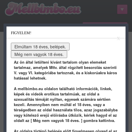
belépés / regisztráció
FIGYELEM!
kategóriák
hots
gifs
porn
X
youtube
qdb
stat
info
Az ön által letölteni kívánt tartalom olyan elemeket
tartalmaz, amelyek Mttv. által rögzített besorolás szerinti
V. vagy VI. kategóriába tartoznak, és a kiskorúakra káros
hatással lehetnek.
QDB rendszer 0.1
A mellbimbo.eu oldalon található információk, linkek,
képek és videók erotikus tartalmúak, az oldal a
Újak
/
Etető
/
Beküldök újat
szexualitás témáját nyíltan, egyesek számára sértően
kezeli. Amennyiben nem múltál el 18 éves, vagy a
#222
belökte:
dilidope
2013.08.28 23:49
térségedben az oldal használata tilos, azaz jogszabályba
vagy kötelező erejű előírásba ütközik, kérlek hagyd el az
(bikatoni) figyi, muszály mindig engem szóba
oldalt az [ Még nem vagyok 18 éves. ] gombra kattintva.
hozni kint az oldalon?
(bikatoni) ma is két képnél meg csomószor volt
már ilyen
Az oldalra történő belépés előtt figyelmesen olvasd el az