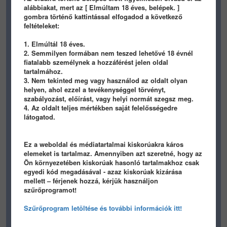
(bikatoni) mi bajotok van velem őszintén?
alábbiakat, mert az [ Elmúltam 18 éves, belépek. ]
(bikatoni) ha az igazi nevemmel irnátok nem is
gombra történő kattintással elfogadod a következő
lenne olyan mert abból sok lehet de bikatóni
feltételeket:
csak egy van és rögtön tom hogy rólam írtok
meg engem nevezgettek örökösen és én ezt nem
1. Elmúltál 18 éves.
szeretném, szal légyszi
2. Semmilyen formában nem teszed lehetővé 18 évnél
(bikatoni) ha vkinek vmi baja van velem mondja
fiatalabb személynek a hozzáférést jelen oldal
meg itt és most
tartalmához.
3. Nem tekinted meg vagy használod az oldalt olyan
helyen, ahol ezzel a tevékenységgel törvényt,
TARTALOM BEÁLLÍTÁSA
szabályozást, előírást, vagy helyi normát szegsz meg.
4. Az oldalt teljes mértékben saját felelősségedre
látogatod.
Ez a weboldal és médiatartalmai kiskorúakra káros
HIRDETES
elemeket is tartalmaz. Amennyiben azt szeretné, hogy az
Ön környezetében kiskorúak hasonló tartalmakhoz csak
egyedi kód megadásával - azaz kiskorúak kizárása
mellett – férjenek hozzá, kérjük használjon
szűrőprogramot!
Szűrőprogram letöltése és további információk itt!