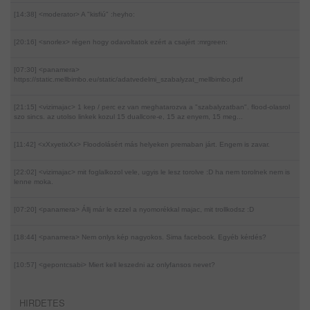
[14:38] <moderator>
A "kisfiú" :heyho:
[20:16] <snorlex>
régen hogy odavoltatok ezért a csajért :mrgreen:
[07:30] <panamera>
https://static.mellbimbo.eu/static/adatvedelmi_szabalyzat_mellbimbo.pdf
[21:15] <vizimajac>
1 kep / perc ez van meghatarozva a "szabalyzatban". flood-olasrol
szo sincs. az utolso linkek kozul 15 duallcore-e, 15 az enyem, 15 meg...
[11:42] <xXxyetixXx>
Floodolásért más helyeken premaban járt. Engem is zavar.
[22:02] <vizimajac>
mit foglalkozol vele, ugyis le lesz torolve :D ha nem torolnek nem is
lenne moka.
[07:20] <panamera>
Állj már le ezzel a nyomorékkal majac, mit trollkodsz :D
[18:44] <panamera>
Nem onlys kép nagyokos. Sima facebook. Egyéb kérdés?
[10:57] <gepontcsabi>
Miert kell leszedni az onlyfansos nevet?
HIRDETES