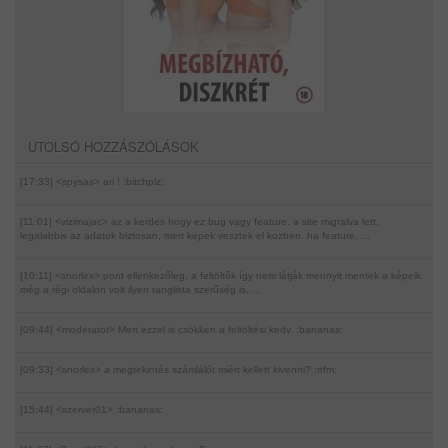
UTOLSÓ HOZZÁSZÓLÁSOK
[17:33] <spysas>
ari ! :bitchplz:
[11:01] <vizimajac>
az a kerdes hogy ez bug vagy feature. a site migralva lett,
legalabbis az adatok biztosan, mert kepek vesztek el kozben. ha feature, ...
[10:11] <snorlex>
pont ellenkezőleg. a feltöltők így nem látják mennyit mentek a képeik.
még a régi oldalon volt ilyen ranglista szerűség is, ...
[09:44] <moderator>
Mert ezzel is csökken a feltöltési kedv. :bananas:
[09:33] <snorlex>
a megtekintés számlálót miért kellett kivenni? :rtfm:
[15:44] <szerver01>
:bananas: