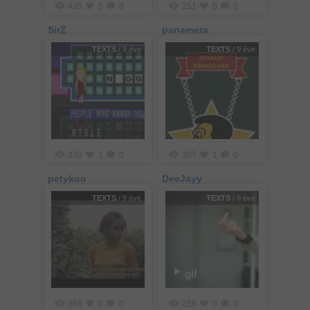
435
0
0
251
0
0
SirZ
panamera
TEXTS
/ 9 éve
TEXTS
/ 9 éve
330
1
0
307
1
0
petykoo
DeeJayy
TEXTS
/ 9 éve
TEXTS
/ 9 éve
gif
366
0
0
258
0
0