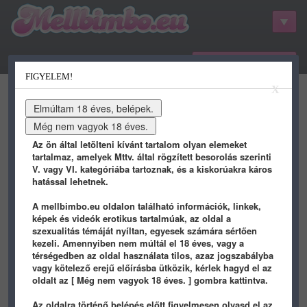
belépés / regisztráció
FIGYELEM!
kategóriák
hots
gifs
porn
X
youtube
qdb
stat
info
Az ön által letölteni kívánt tartalom olyan elemeket
tartalmaz, amelyek Mttv. által rögzített besorolás szerinti
V. vagy VI. kategóriába tartoznak, és a kiskorúakra káros
hatással lehetnek.
A mellbimbo.eu oldalon található információk, linkek,
képek és videók erotikus tartalmúak, az oldal a
szexualitás témáját nyíltan, egyesek számára sértően
kezeli. Amennyiben nem múltál el 18 éves, vagy a
Képek / Vicces képek
térségedben az oldal használata tilos, azaz jogszabályba
vagy kötelező erejű előírásba ütközik, kérlek hagyd el az
oldalt az [ Még nem vagyok 18 éves. ] gombra kattintva.
TEXTS
/ 9 éve
TEXTS
/ 9 éve
Az oldalra történő belépés előtt figyelmesen olvasd el az