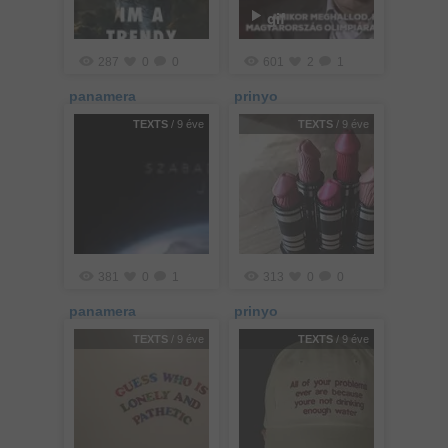
gif
287
0
0
601
2
1
panamera
prinyo
TEXTS
/ 9 éve
TEXTS
/ 9 éve
381
0
1
313
0
0
panamera
prinyo
TEXTS
/ 9 éve
TEXTS
/ 9 éve