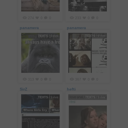
274
0
0
233
0
0
panamera
panamera
TEXTS
/ 9 éve
TEXTS
/ 9 éve
313
0
0
367
0
0
SirZ
hefti
TEXTS
/ 9 éve
TEXTS
/ 9 éve