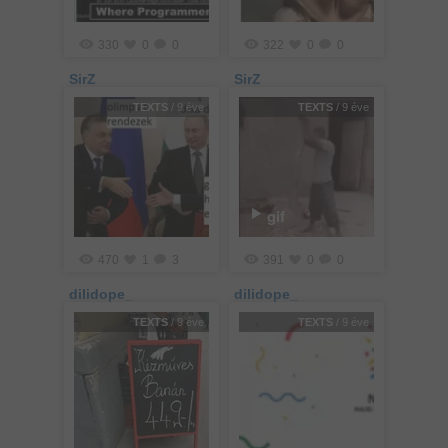
330
0
0
322
0
0
SirZ
SirZ
TEXTS
/ 9 éve
TEXTS
/ 9 éve
gif
470
1
3
391
0
0
dilidope_
dilidope_
TEXTS
/ 9 éve
TEXTS
/ 9 éve