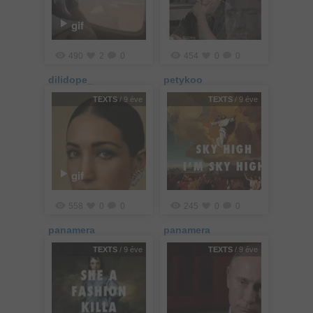
gif
490
2
0
454
0
0
dilidope_
petykoo
TEXTS
/ 9 éve
TEXTS
/ 9 éve
gif
558
0
0
245
0
0
panamera
panamera
TEXTS
/ 9 éve
TEXTS
/ 9 éve