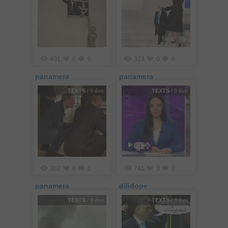
401
0
0
323
0
0
panamera
panamera
TEXTS
/ 9 éve
TEXTS
/ 9 éve
gif
362
0
1
741
3
2
panamera
dilidope_
TEXTS
/ 9 éve
TEXTS
/ 9 éve