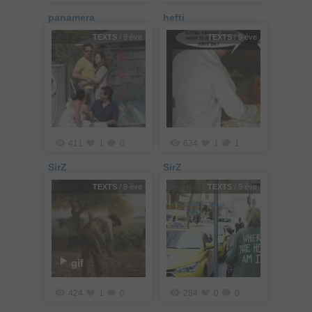
panamera
hefti
TEXTS
/ 9 éve
TEXTS
/ 9 éve
411
1
0
634
1
1
SirZ
SirZ
TEXTS
/ 9 éve
TEXTS
/ 9 éve
gif
424
1
0
284
0
0