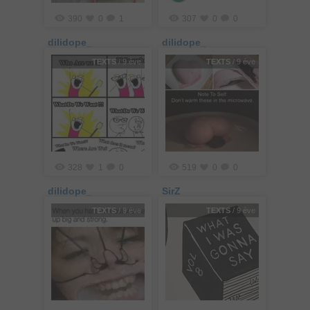
390
0
1
307
0
0
dilidope_
dilidope_
TEXTS
/ 9 éve
TEXTS
/ 9 éve
328
1
0
519
0
0
dilidope_
SirZ
TEXTS
/ 9 éve
TEXTS
/ 9 éve