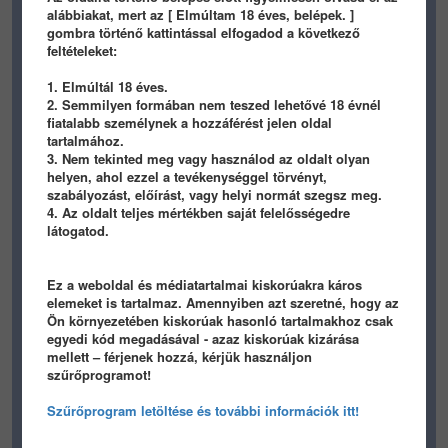
alábbiakat, mert az [ Elmúltam 18 éves, belépek. ]
gombra történő kattintással elfogadod a következő
feltételeket:
1. Elmúltál 18 éves.
2. Semmilyen formában nem teszed lehetővé 18 évnél
fiatalabb személynek a hozzáférést jelen oldal
437
1
0
343
0
0
tartalmához.
3. Nem tekinted meg vagy használod az oldalt olyan
hefti
prinyo
helyen, ahol ezzel a tevékenységgel törvényt,
szabályozást, előírást, vagy helyi normát szegsz meg.
TEXTS
/ 9 éve
TEXTS
/ 9 éve
4. Az oldalt teljes mértékben saját felelősségedre
látogatod.
Ez a weboldal és médiatartalmai kiskorúakra káros
elemeket is tartalmaz. Amennyiben azt szeretné, hogy az
Ön környezetében kiskorúak hasonló tartalmakhoz csak
egyedi kód megadásával - azaz kiskorúak kizárása
368
0
0
526
0
0
mellett – férjenek hozzá, kérjük használjon
szűrőprogramot!
prinyo
prinyo
Szűrőprogram letöltése és további információk itt!
TEXTS
/ 9 éve
TEXTS
/ 9 éve