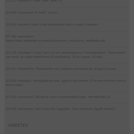
[11:37] <Teszt007>
:love: :love: :love: :D
[14:38] <moderator>
A "kisfiú" :heyho:
[20:16] <snorlex>
régen hogy odavoltatok ezért a csajért :mrgreen:
[07:30] <panamera>
https://static.mellbimbo.eu/static/adatvedelmi_szabalyzat_mellbimbo.pdf
[21:15] <vizimajac>
1 kep / perc ez van meghatarozva a "szabalyzatban". flood-olasrol
szo sincs. az utolso linkek kozul 15 duallcore-e, 15 az enyem, 15 meg...
[11:42] <xXxyetixXx>
Floodolásért más helyeken premaban járt. Engem is zavar.
[22:02] <vizimajac>
mit foglalkozol vele, ugyis le lesz torolve :D ha nem torolnek nem is
lenne moka.
[07:20] <panamera>
Állj már le ezzel a nyomorékkal majac, mit trollkodsz :D
[18:44] <panamera>
Nem onlys kép nagyokos. Sima facebook. Egyéb kérdés?
HIRDETES