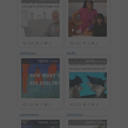
gif
306
0
0
288
0
0
dilidope_
hefti
TEXTS
/ 9 éve
TEXTS
/ 9 éve
261
0
0
379
2
0
panamera
petykoo
TEXTS
/ 9 éve
TEXTS
/ 9 éve