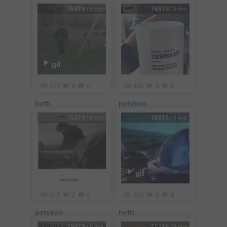
TEXTS
/ 9 éve
TEXTS
/ 9 éve
gif
277
0
0
455
0
0
hefti
petykoo
TEXTS
/ 9 éve
TEXTS
/ 9 éve
gif
412
2
0
252
0
0
petykoo
hefti
TEXTS
/ 9 éve
TEXTS
/ 9 éve