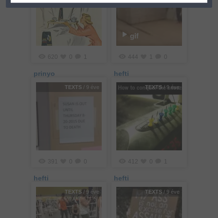
gif
620
0
1
444
1
0
prinyo
hefti
TEXTS
/ 9 éve
TEXTS
/ 9 éve
391
0
0
412
0
1
hefti
hefti
TEXTS
/ 9 éve
TEXTS
/ 9 éve