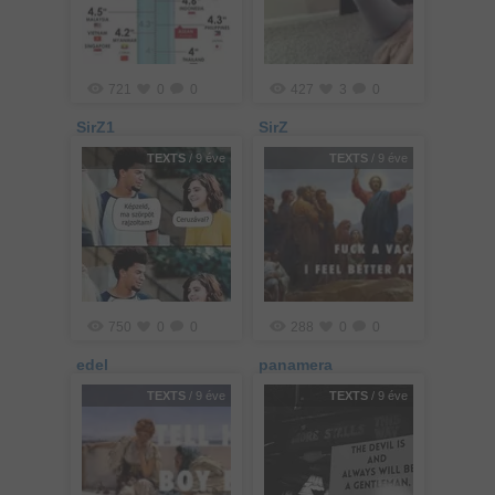
721
0
0
427
3
0
SirZ1
SirZ
TEXTS
/ 9 éve
TEXTS
/ 9 éve
750
0
0
288
0
0
edel
panamera
TEXTS
/ 9 éve
TEXTS
/ 9 éve