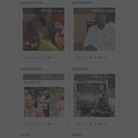
panamera
panamera
TEXTS
/ 9 éve
TEXTS
/ 9 éve
gif
286
0
0
338
0
0
panamera
petykoo
TEXTS
/ 9 éve
TEXTS
/ 9 éve
585
4
0
270
0
0
hefti
hefti