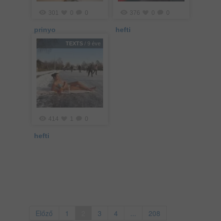
301
0
0
376
0
0
prinyo
hefti
TEXTS
/ 9 éve
414
1
0
hefti
Előző
1
2
3
4
...
208