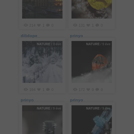
214
1
0
131
1
0
dilidope_
prinyo
NATURE
/ 9 éve
NATURE
/ 9 éve
gif
164
1
0
172
0
0
prinyo
prinyo
NATURE
/ 9 éve
NATURE
/ 9 éve