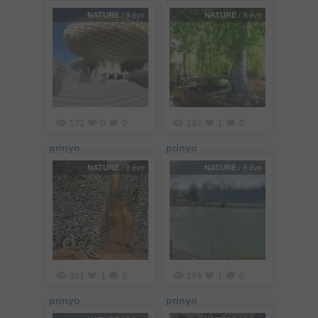
NATURE
/ 9 éve
NATURE
/ 9 éve
172
0
0
193
1
0
prinyo
prinyo
NATURE
/ 9 éve
NATURE
/ 9 éve
301
1
0
193
1
0
prinyo
prinyo