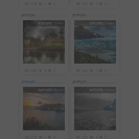
209
1
0
161
1
0
prinyo
prinyo
NATURE
/ 9 éve
NATURE
/ 9 éve
188
3
0
185
2
0
prinyo
prinyo
NATURE
/ 9 éve
NATURE
/ 9 éve
203
1
0
191
1
0