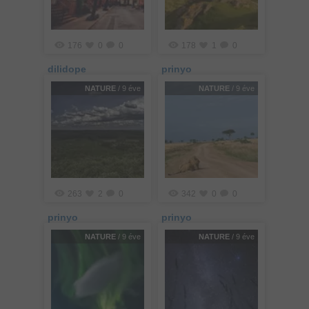
176
0
0
178
1
0
dilidope
prinyo
NATURE
/ 9 éve
NATURE
/ 9 éve
263
2
0
342
0
0
prinyo
prinyo
NATURE
/ 9 éve
NATURE
/ 9 éve