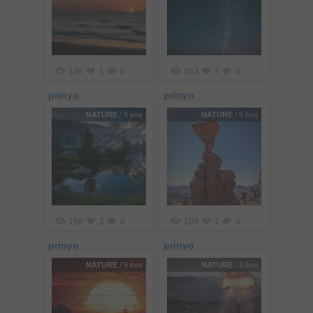
148
1
0
263
3
0
prinyo
prinyo
NATURE
/ 9 éve
NATURE
/ 9 éve
196
2
0
159
1
0
prinyo
prinyo
NATURE
/ 9 éve
NATURE
/ 9 éve