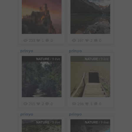
233
1
0
197
2
0
prinyo
prinyo
NATURE
/ 9 éve
NATURE
/ 9 éve
215
2
0
286
1
0
prinyo
prinyo
NATURE
/ 9 éve
NATURE
/ 9 éve