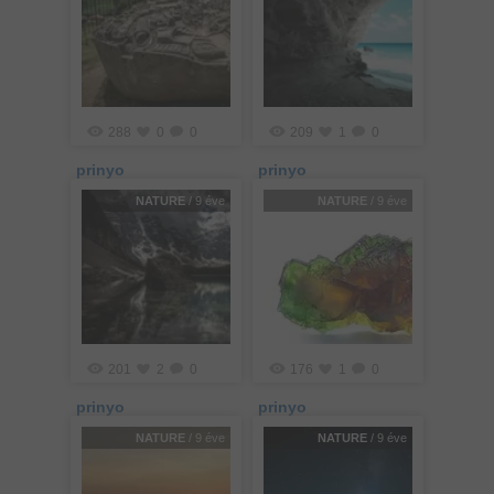
288
0
0
209
1
0
prinyo
prinyo
NATURE
/ 9 éve
NATURE
/ 9 éve
201
2
0
176
1
0
prinyo
prinyo
NATURE
/ 9 éve
NATURE
/ 9 éve