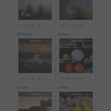
gif
292
2
0
176
3
0
dilidope_
prinyo
NATURE
/ 9 éve
NATURE
/ 9 éve
161
2
0
242
2
0
prinyo
prinyo
NATURE
/ 9 éve
NATURE
/ 9 éve