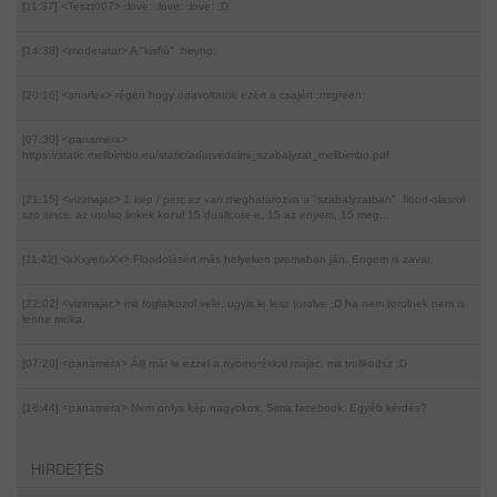
[11:37] <Teszt007>
:love: :love: :love: :D
[14:38] <moderator>
A "kisfiú" :heyho:
[20:16] <snorlex>
régen hogy odavoltatok ezért a csajért :mrgreen:
[07:30] <panamera>
https://static.mellbimbo.eu/static/adatvedelmi_szabalyzat_mellbimbo.pdf
[21:15] <vizimajac>
1 kep / perc ez van meghatarozva a "szabalyzatban". flood-olasrol
szo sincs. az utolso linkek kozul 15 duallcore-e, 15 az enyem, 15 meg...
[11:42] <xXxyetixXx>
Floodolásért más helyeken premaban járt. Engem is zavar.
[22:02] <vizimajac>
mit foglalkozol vele, ugyis le lesz torolve :D ha nem torolnek nem is
lenne moka.
[07:20] <panamera>
Állj már le ezzel a nyomorékkal majac, mit trollkodsz :D
[18:44] <panamera>
Nem onlys kép nagyokos. Sima facebook. Egyéb kérdés?
HIRDETES