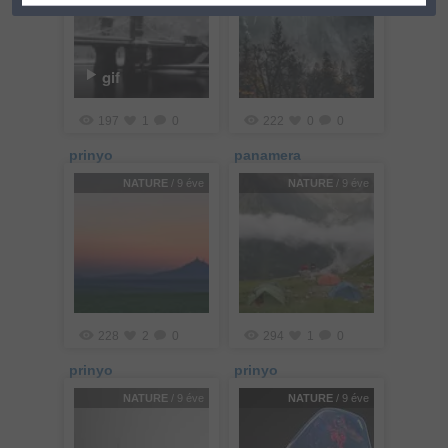
gif
197
1
0
222
0
0
prinyo
panamera
NATURE
/ 9 éve
NATURE
/ 9 éve
228
2
0
294
1
0
prinyo
prinyo
NATURE
/ 9 éve
NATURE
/ 9 éve