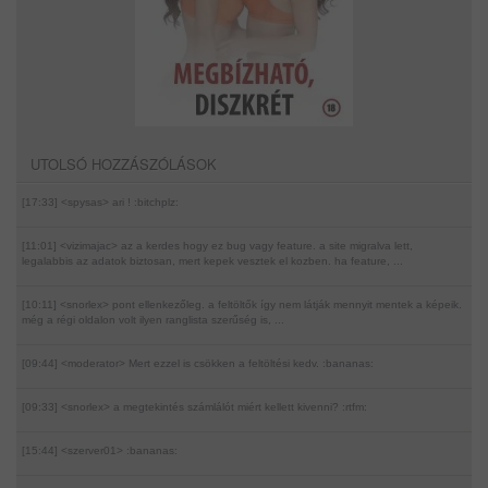
UTOLSÓ HOZZÁSZÓLÁSOK
[17:33] <spysas>
ari ! :bitchplz:
[11:01] <vizimajac>
az a kerdes hogy ez bug vagy feature. a site migralva lett,
legalabbis az adatok biztosan, mert kepek vesztek el kozben. ha feature, ...
[10:11] <snorlex>
pont ellenkezőleg. a feltöltők így nem látják mennyit mentek a képeik.
még a régi oldalon volt ilyen ranglista szerűség is, ...
[09:44] <moderator>
Mert ezzel is csökken a feltöltési kedv. :bananas:
[09:33] <snorlex>
a megtekintés számlálót miért kellett kivenni? :rtfm:
[15:44] <szerver01>
:bananas: