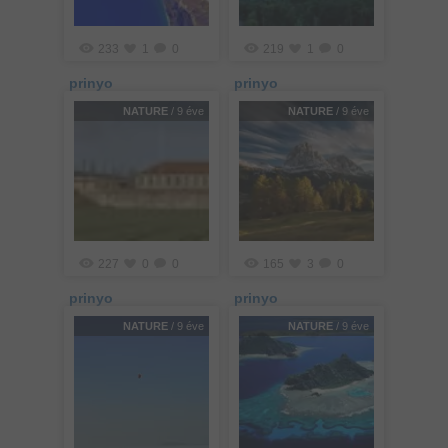
233
1
0
219
1
0
prinyo
prinyo
NATURE
/ 9 éve
NATURE
/ 9 éve
227
0
0
165
3
0
prinyo
prinyo
NATURE
/ 9 éve
NATURE
/ 9 éve