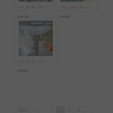
198
2
0
163
3
0
prinyo
prinyo
NATURE
/ 9 éve
229
1
0
prinyo
Előző
1
...
7
8
9
10
...