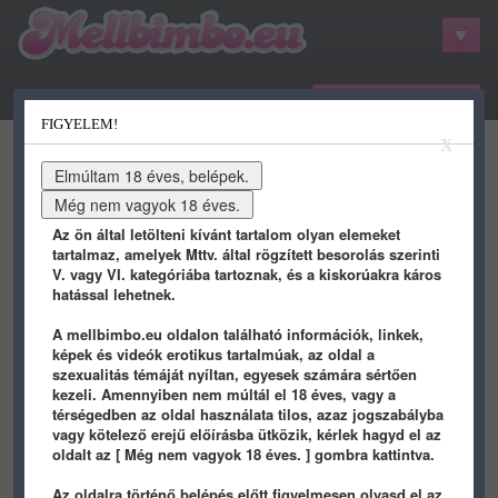
belépés / regisztráció
FIGYELEM!
kategóriák
hots
gifs
porn
X
youtube
qdb
stat
info
Az ön által letölteni kívánt tartalom olyan elemeket
tartalmaz, amelyek Mttv. által rögzített besorolás szerinti
V. vagy VI. kategóriába tartoznak, és a kiskorúakra káros
hatással lehetnek.
A mellbimbo.eu oldalon található információk, linkek,
képek és videók erotikus tartalmúak, az oldal a
szexualitás témáját nyíltan, egyesek számára sértően
kezeli. Amennyiben nem múltál el 18 éves, vagy a
Képek / Természetképek
térségedben az oldal használata tilos, azaz jogszabályba
vagy kötelező erejű előírásba ütközik, kérlek hagyd el az
oldalt az [ Még nem vagyok 18 éves. ] gombra kattintva.
NATURE
/ 9 éve
NATURE
/ 9 éve
Az oldalra történő belépés előtt figyelmesen olvasd el az