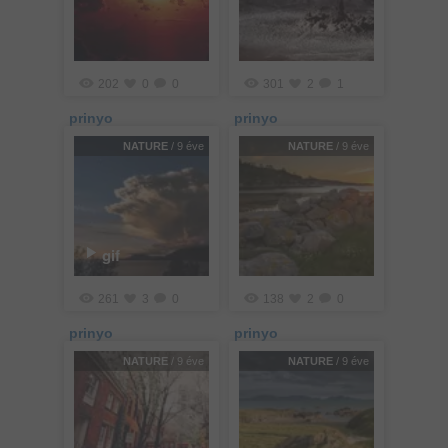
202
0
0
301
2
1
prinyo
prinyo
NATURE
/ 9 éve
NATURE
/ 9 éve
gif
261
3
0
138
2
0
prinyo
prinyo
NATURE
/ 9 éve
NATURE
/ 9 éve