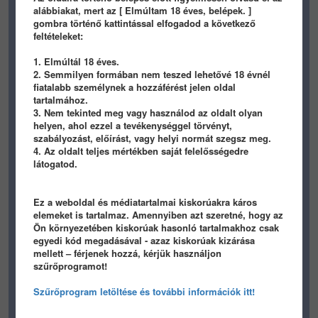
alábbiakat, mert az [ Elmúltam 18 éves, belépek. ]
gombra történő kattintással elfogadod a következő
feltételeket:
1. Elmúltál 18 éves.
gif
2. Semmilyen formában nem teszed lehetővé 18 évnél
fiatalabb személynek a hozzáférést jelen oldal
tartalmához.
190
3
0
356
5
0
3. Nem tekinted meg vagy használod az oldalt olyan
prinyo
prinyo
helyen, ahol ezzel a tevékenységgel törvényt,
szabályozást, előírást, vagy helyi normát szegsz meg.
NATURE
/ 9 éve
NATURE
/ 9 éve
4. Az oldalt teljes mértékben saját felelősségedre
látogatod.
Ez a weboldal és médiatartalmai kiskorúakra káros
elemeket is tartalmaz. Amennyiben azt szeretné, hogy az
Ön környezetében kiskorúak hasonló tartalmakhoz csak
egyedi kód megadásával - azaz kiskorúak kizárása
mellett – férjenek hozzá, kérjük használjon
254
2
0
180
1
0
szűrőprogramot!
prinyo
prinyo
Szűrőprogram letöltése és további információk itt!
NATURE
/ 9 éve
NATURE
/ 9 éve