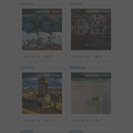
prinyo
prinyo
NATURE
/ 9 éve
NATURE
/ 9 éve
175
1
0
213
1
0
prinyo
dilidope
NATURE
/ 9 éve
NATURE
/ 9 éve
203
2
0
318
1
0
prinyo
prinyo