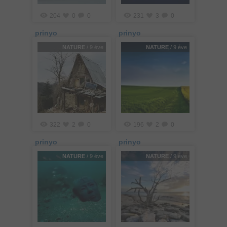
204
0
0
231
3
0
prinyo
prinyo
NATURE
/ 9 éve
NATURE
/ 9 éve
322
2
0
196
2
0
prinyo
prinyo
NATURE
/ 9 éve
NATURE
/ 9 éve