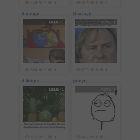
444
0
0
448
0
0
Scrooge
DeeJayy
MEME
/ 1
MEME
/ 1
624
0
0
623
0
1
dilidope_
prinyo
MEME
/ 1
MEME
/ 1
479
0
0
407
0
0