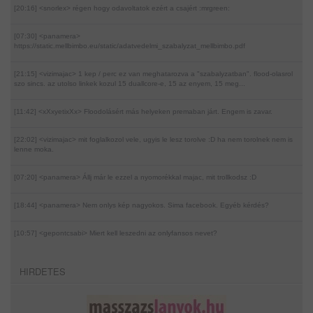
[20:16] <snorlex>
régen hogy odavoltatok ezért a csajért :mrgreen:
[07:30] <panamera>
https://static.mellbimbo.eu/static/adatvedelmi_szabalyzat_mellbimbo.pdf
[21:15] <vizimajac>
1 kep / perc ez van meghatarozva a "szabalyzatban". flood-olasrol
szo sincs. az utolso linkek kozul 15 duallcore-e, 15 az enyem, 15 meg...
[11:42] <xXxyetixXx>
Floodolásért más helyeken premaban járt. Engem is zavar.
[22:02] <vizimajac>
mit foglalkozol vele, ugyis le lesz torolve :D ha nem torolnek nem is
lenne moka.
[07:20] <panamera>
Állj már le ezzel a nyomorékkal majac, mit trollkodsz :D
[18:44] <panamera>
Nem onlys kép nagyokos. Sima facebook. Egyéb kérdés?
[10:57] <gepontcsabi>
Miert kell leszedni az onlyfansos nevet?
HIRDETES