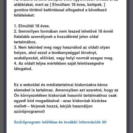
alábbiakat, mert az [ Elmúltam 18 éves, belépek. ]
gombra történő kattintással elfogadod a következő
feltételeket:
1. Elmúltál 18 éves.
2. Semmilyen formában nem teszed lehetővé 18 évnél
fiatalabb személynek a hozzáférést jelen oldal
706
0
0
459
0
0
tartalmához.
3. Nem tekinted meg vagy használod az oldalt olyan
petykoo
UncleScrooge
helyen, ahol ezzel a tevékenységgel törvényt,
szabályozást, előírást, vagy helyi normát szegsz meg.
MEME
/ 9 éve
MEME
/ 9 éve
4. Az oldalt teljes mértékben saját felelősségedre
látogatod.
Ez a weboldal és médiatartalmai kiskorúakra káros
elemeket is tartalmaz. Amennyiben azt szeretné, hogy az
gif
Ön környezetében kiskorúak hasonló tartalmakhoz csak
egyedi kód megadásával - azaz kiskorúak kizárása
506
2
0
452
0
0
mellett – férjenek hozzá, kérjük használjon
szűrőprogramot!
prinyo
prinyo
Szűrőprogram letöltése és további információk itt!
MEME
/ 9 éve
MEME
/ 9 éve