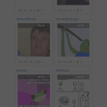
431
0
0
453
0
0
SobertNorbi
UncleScr1oge
MEME
/ 1
MEME
/ 1
447
0
0
394
1
0
prinyo
dilidope_
MEME
/ 1
MEME
/ 1