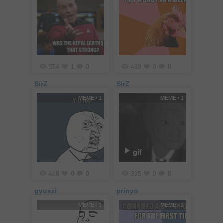
554
1
0
489
0
0
SirZ
SirZ
MEME
/ 1
MEME
/ 1
gif
466
0
0
395
0
0
gyuszi
prinyo
MEME
/ 1
MEME
/ 1