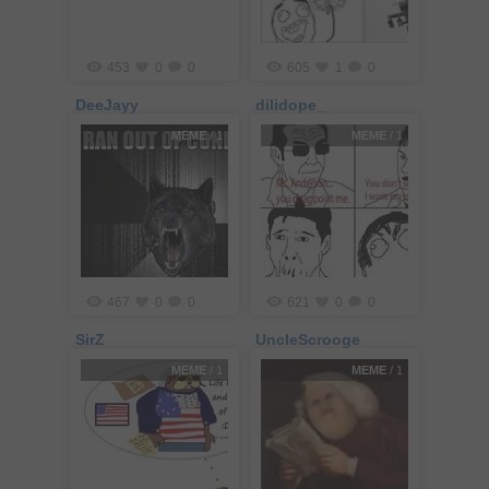
453
0
0
605
1
0
DeeJayy
dilidope_
MEME
/ 1
MEME
/ 1
467
0
0
621
0
0
SirZ
UncleScrooge
MEME
/ 1
MEME
/ 1