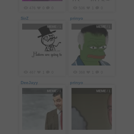
476
0
0
506
1
0
SirZ
prinyo
MEME
/ 1
MEME
/ 1
467
1
0
368
1
0
DeeJayy
prinyo
MEME
/ 1
MEME
/ 1