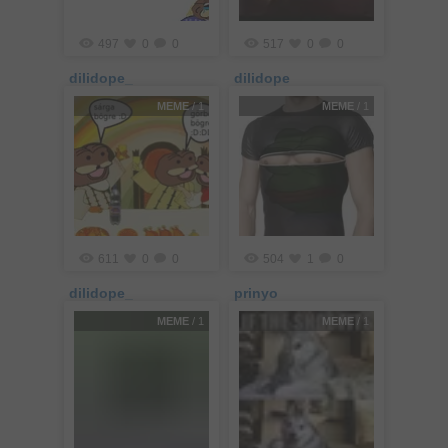
497
0
0
517
0
0
dilidope_
dilidope
MEME
/ 1
MEME
/ 1
611
0
0
504
1
0
dilidope_
prinyo
MEME
/ 1
MEME
/ 1