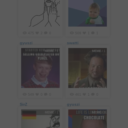
475
2
0
509
1
1
gyuszi
swatti
MEME
/ 1
MEME
/ 1
549
0
0
461
1
0
SirZ
gyuszi
MEME
/ 1
MEME
/ 1