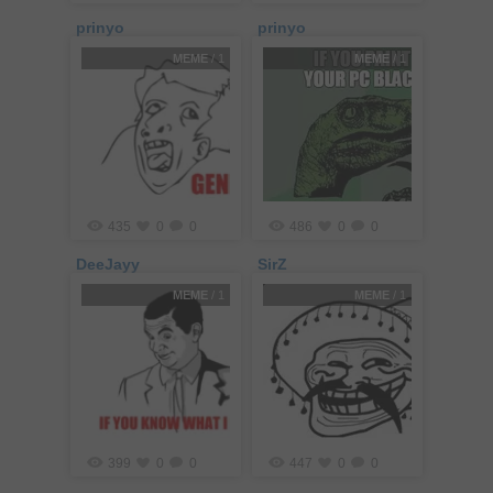
prinyo
prinyo
MEME
/ 1
MEME
/ 1
435
0
0
486
0
0
DeeJayy
SirZ
MEME
/ 1
MEME
/ 1
399
0
0
447
0
0