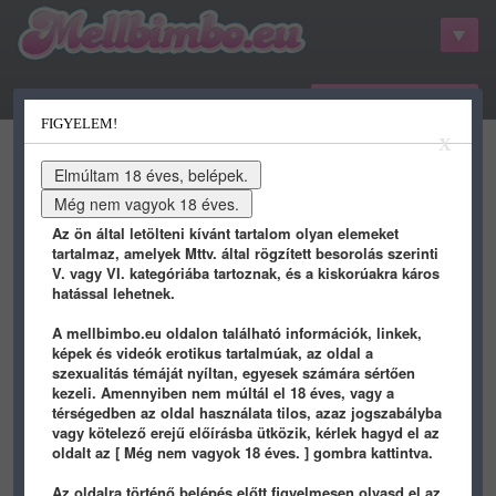
belépés / regisztráció
FIGYELEM!
kategóriák
hots
gifs
porn
X
youtube
qdb
stat
info
Az ön által letölteni kívánt tartalom olyan elemeket
tartalmaz, amelyek Mttv. által rögzített besorolás szerinti
V. vagy VI. kategóriába tartoznak, és a kiskorúakra káros
hatással lehetnek.
A mellbimbo.eu oldalon található információk, linkek,
képek és videók erotikus tartalmúak, az oldal a
szexualitás témáját nyíltan, egyesek számára sértően
kezeli. Amennyiben nem múltál el 18 éves, vagy a
Képek / Meme
térségedben az oldal használata tilos, azaz jogszabályba
vagy kötelező erejű előírásba ütközik, kérlek hagyd el az
oldalt az [ Még nem vagyok 18 éves. ] gombra kattintva.
MEME
/ 9 éve
MEME
/ 9 éve
Az oldalra történő belépés előtt figyelmesen olvasd el az