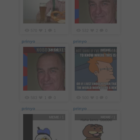
570
1
1
532
2
0
prinyo
prinyo
MEME
/ 1
MEME
/ 1
583
1
0
500
0
0
prinyo
prinyo
MEME
/ 1
MEME
/ 1