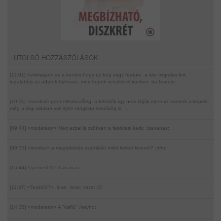
UTOLSÓ HOZZÁSZÓLÁSOK
[11:01] <vizimajac>
az a kerdes hogy ez bug vagy feature. a site migralva lett,
legalabbis az adatok biztosan, mert kepek vesztek el kozben. ha feature, ...
[10:11] <snorlex>
pont ellenkezőleg. a feltöltők így nem látják mennyit mentek a képeik.
még a régi oldalon volt ilyen ranglista szerűség is, ...
[09:44] <moderator>
Mert ezzel is csökken a feltöltési kedv. :bananas:
[09:33] <snorlex>
a megtekintés számlálót miért kellett kivenni? :rtfm:
[15:44] <szerver01>
:bananas:
[11:37] <Teszt007>
:love: :love: :love: :D
[14:38] <moderator>
A "kisfiú" :heyho: