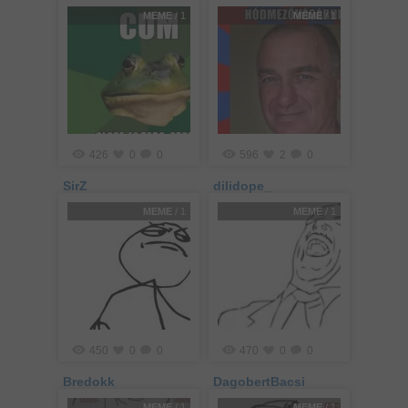
MEME
/ 1
MEME
/ 1
426
0
0
596
2
0
SirZ
dilidope_
MEME
/ 1
MEME
/ 1
450
0
0
470
0
0
Bredokk
DagobertBacsi
MEME
/ 1
MEME
/ 1