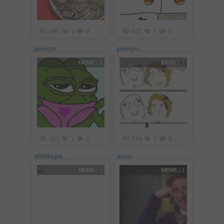
485
1
0
602
1
0
prinyo
prinyo
MEME
/ 1
MEME
/ 1
gif
401
1
0
744
1
0
dilidope_
aron
MEME
/ 1
MEME
/ 1