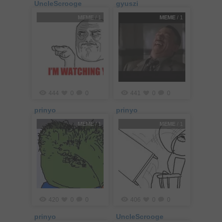
UncleScrooge
gyuszi
MEME
/ 1
MEME
/ 1
444
0
0
441
0
0
prinyo
prinyo
MEME
/ 1
MEME
/ 1
420
0
0
406
0
0
prinyo
UncleScrooge