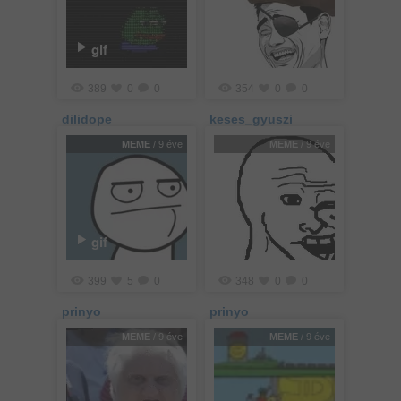
gif
389
0
0
354
0
0
dilidope
keses_gyuszi
MEME
/ 9 éve
MEME
/ 9 éve
gif
399
5
0
348
0
0
prinyo
prinyo
MEME
/ 9 éve
MEME
/ 9 éve