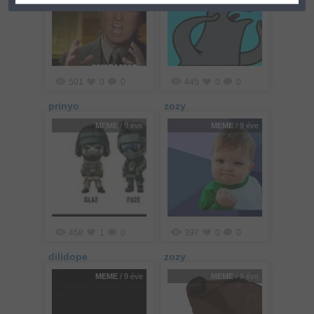
501
0
0
445
0
0
prinyo
zozy
MEME
/ 9 éve
MEME
/ 9 éve
458
1
0
397
0
0
dilidope
zozy
MEME
/ 9 éve
MEME
/ 9 éve