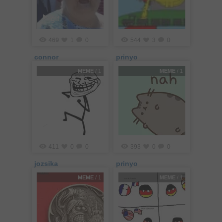
gif
469
1
0
544
3
0
connor
prinyo
MEME
/ 1
MEME
/ 1
gif
411
0
0
393
0
0
jozsika
prinyo
MEME
/ 1
MEME
/ 1