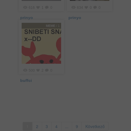
616
1
0
634
0
0
prinyo
prinyo
MEME
/ 1
500
2
0
buffci
1
2
3
4
...
9
Következő