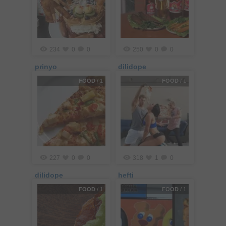
234
0
0
250
0
0
prinyo
dilidope
FOOD
/ 1
FOOD
/ 1
227
0
0
318
1
0
dilidope
hefti
FOOD
/ 1
FOOD
/ 1