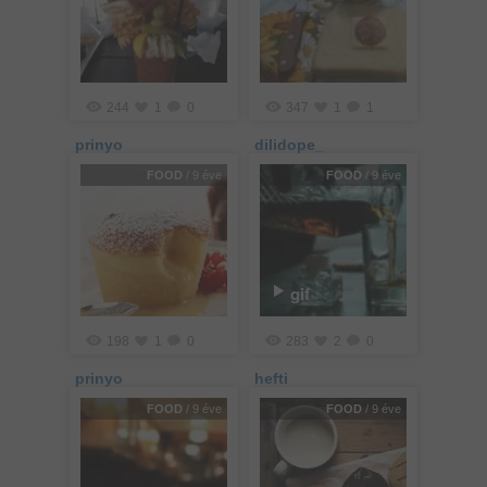
244
1
0
347
1
1
prinyo
dilidope_
FOOD
/ 9 éve
FOOD
/ 9 éve
gif
198
1
0
283
2
0
prinyo
hefti
FOOD
/ 9 éve
FOOD
/ 9 éve