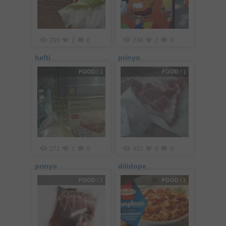
295
2
0
238
2
0
hefti
prinyo
FOOD
/ 1
FOOD
/ 1
271
1
0
422
0
0
prinyo
dilidope_
FOOD
/ 1
FOOD
/ 1