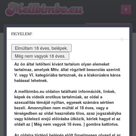
belépés / regisztráció
FIGYELEM!
kategóriák
hots
gifs
porn
X
youtube
qdb
stat
info
Az ön által letölteni kívánt tartalom olyan elemeket
tartalmaz, amelyek Mttv. által rögzített besorolás szerinti
V. vagy VI. kategóriába tartoznak, és a kiskorúakra káros
hatással lehetnek.
A mellbimbo.eu oldalon található információk, linkek,
képek és videók erotikus tartalmúak, az oldal a
szexualitás témáját nyíltan, egyesek számára sértően
kezeli. Amennyiben nem múltál el 18 éves, vagy a
Képek / Kaja
térségedben az oldal használata tilos, azaz jogszabályba
vagy kötelező erejű előírásba ütközik, kérlek hagyd el az
oldalt az [ Még nem vagyok 18 éves. ] gombra kattintva.
FOOD
/ 9 éve
FOOD
/ 9 éve
Az oldalra történő belépés előtt figyelmesen olvasd el az