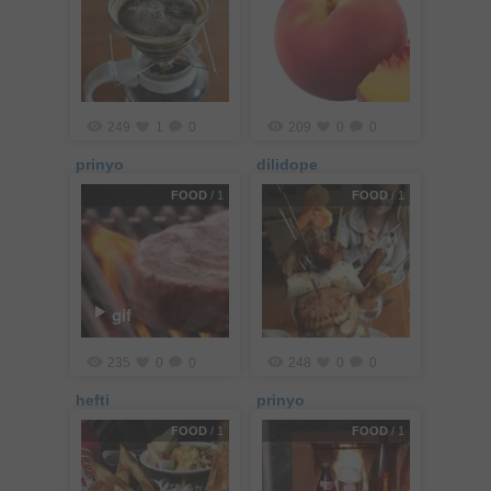
249
1
0
209
0
0
prinyo
dilidope
FOOD
/ 1
FOOD
/ 1
gif
235
0
0
248
0
0
hefti
prinyo
FOOD
/ 1
FOOD
/ 1