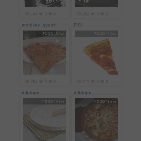
gif
194
0
0
252
0
0
monikas_gyuszi
FiSi
FOOD
/ 9 éve
FOOD
/ 9 éve
254
0
0
212
0
0
dilidope
dilidope
FOOD
/ 9 éve
FOOD
/ 9 éve