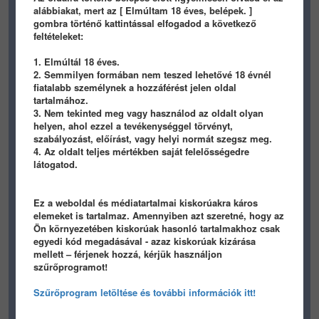
alábbiakat, mert az [ Elmúltam 18 éves, belépek. ]
gombra történő kattintással elfogadod a következő
feltételeket:
1. Elmúltál 18 éves.
2. Semmilyen formában nem teszed lehetővé 18 évnél
fiatalabb személynek a hozzáférést jelen oldal
258
1
0
182
1
0
tartalmához.
3. Nem tekinted meg vagy használod az oldalt olyan
panamera
prinyo
helyen, ahol ezzel a tevékenységgel törvényt,
szabályozást, előírást, vagy helyi normát szegsz meg.
FOOD
/ 9 éve
FOOD
/ 9 éve
4. Az oldalt teljes mértékben saját felelősségedre
látogatod.
Ez a weboldal és médiatartalmai kiskorúakra káros
elemeket is tartalmaz. Amennyiben azt szeretné, hogy az
Ön környezetében kiskorúak hasonló tartalmakhoz csak
egyedi kód megadásával - azaz kiskorúak kizárása
220
0
0
253
2
0
mellett – férjenek hozzá, kérjük használjon
szűrőprogramot!
prinyo
prinyo
Szűrőprogram letöltése és további információk itt!
FOOD
/ 9 éve
FOOD
/ 9 éve