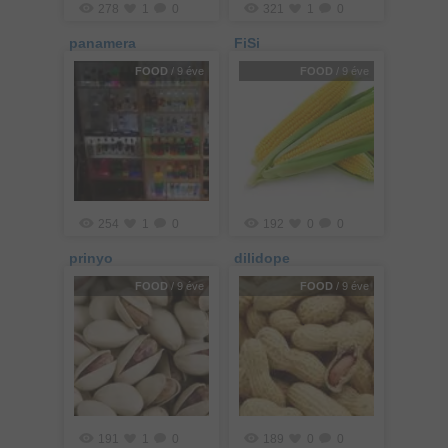
278
1
0
321
1
0
panamera
FiSi
FOOD
/ 9 éve
FOOD
/ 9 éve
254
1
0
192
0
0
prinyo
dilidope
FOOD
/ 9 éve
FOOD
/ 9 éve
191
1
0
189
0
0