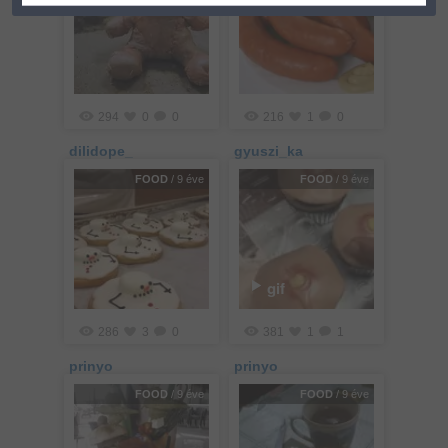
294
0
0
216
1
0
dilidope_
gyuszi_ka
FOOD
/ 9 éve
FOOD
/ 9 éve
gif
286
3
0
381
1
1
prinyo
prinyo
FOOD
/ 9 éve
FOOD
/ 9 éve