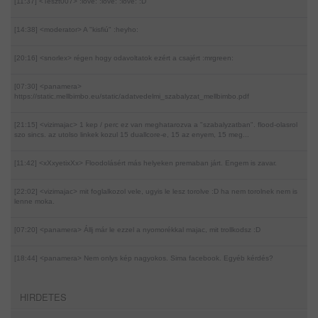
[11:37] <Teszt007>
:love: :love: :love: :D
[14:38] <moderator>
A "kisfiú" :heyho:
[20:16] <snorlex>
régen hogy odavoltatok ezért a csajért :mrgreen:
[07:30] <panamera>
https://static.mellbimbo.eu/static/adatvedelmi_szabalyzat_mellbimbo.pdf
[21:15] <vizimajac>
1 kep / perc ez van meghatarozva a "szabalyzatban". flood-olasrol
szo sincs. az utolso linkek kozul 15 duallcore-e, 15 az enyem, 15 meg...
[11:42] <xXxyetixXx>
Floodolásért más helyeken premaban járt. Engem is zavar.
[22:02] <vizimajac>
mit foglalkozol vele, ugyis le lesz torolve :D ha nem torolnek nem is
lenne moka.
[07:20] <panamera>
Állj már le ezzel a nyomorékkal majac, mit trollkodsz :D
[18:44] <panamera>
Nem onlys kép nagyokos. Sima facebook. Egyéb kérdés?
HIRDETES