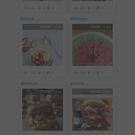
234
0
0
255
0
0
prinyo
dilidope_
FOOD
/ 9 éve
FOOD
/ 9 éve
242
0
0
248
0
0
dilidope
prinyo
FOOD
/ 9 éve
FOOD
/ 9 éve