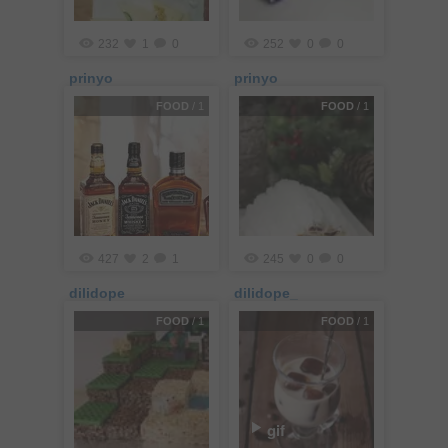
232
1
0
252
0
0
prinyo
prinyo
FOOD
/ 1
FOOD
/ 1
427
2
1
245
0
0
dilidope
dilidope_
FOOD
/ 1
FOOD
/ 1
gif