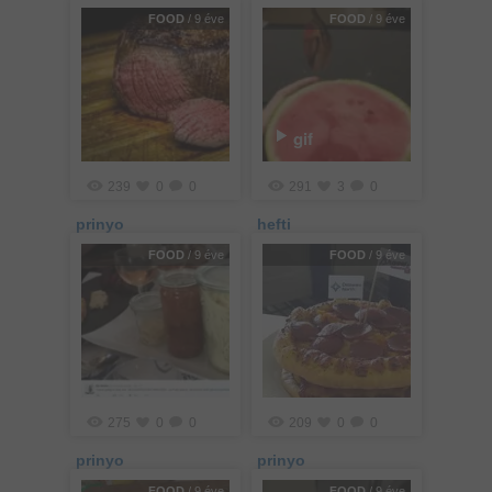
FOOD
/ 9 éve
FOOD
/ 9 éve
gif
239
0
0
291
3
0
prinyo
hefti
FOOD
/ 9 éve
FOOD
/ 9 éve
275
0
0
209
0
0
prinyo
prinyo
FOOD
/ 9 éve
FOOD
/ 9 éve