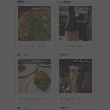
dilidope
dilidope
FOOD
/ 9 éve
FOOD
/ 9 éve
186
0
0
160
0
0
prinyo
prinyo
FOOD
/ 9 éve
FOOD
/ 9 éve
gif
215
0
0
268
2
0
prinyo
prinyo