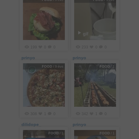
gif
199
0
0
233
0
0
prinyo
prinyo
FOOD
/ 9 éve
FOOD
/ 1
308
1
0
342
1
0
dilidope_
prinyo
FOOD
/ 1
FOOD
/ 1