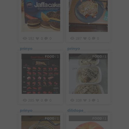
182
0
0
287
0
0
prinyo
prinyo
FOOD
/ 1
FOOD
/ 1
285
0
0
338
3
1
prinyo
dilidope_
FOOD
/ 1
FOOD
/ 1