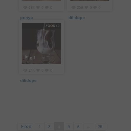
284
0
0
259
0
0
prinyo
dilidope
FOOD
/ 1
gif
244
0
0
dilidope
Előző
1
3
4
5
6
...
25