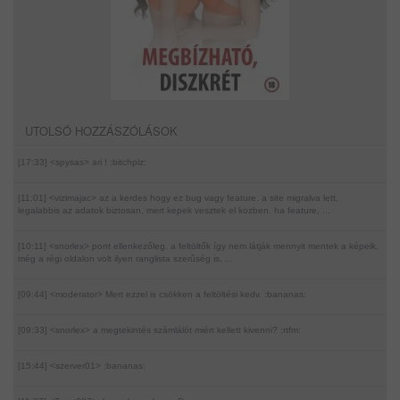
UTOLSÓ HOZZÁSZÓLÁSOK
[17:33] <spysas>
ari ! :bitchplz:
[11:01] <vizimajac>
az a kerdes hogy ez bug vagy feature. a site migralva lett,
legalabbis az adatok biztosan, mert kepek vesztek el kozben. ha feature, ...
[10:11] <snorlex>
pont ellenkezőleg. a feltöltők így nem látják mennyit mentek a képeik.
még a régi oldalon volt ilyen ranglista szerűség is, ...
[09:44] <moderator>
Mert ezzel is csökken a feltöltési kedv. :bananas:
[09:33] <snorlex>
a megtekintés számlálót miért kellett kivenni? :rtfm:
[15:44] <szerver01>
:bananas: