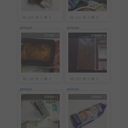
220
0
0
232
0
0
prinyo
prinyo
FOOD
/ 1
FOOD
/ 1
249
0
0
241
0
0
prinyo
prinyo
FOOD
/ 1
FOOD
/ 1