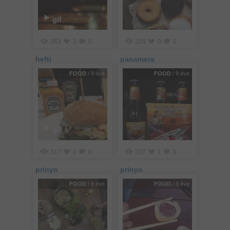
gif
263
3
0
229
0
0
hefti
panamera
FOOD
/ 9 éve
FOOD
/ 9 éve
gif
317
2
0
237
1
0
prinyo
prinyo
FOOD
/ 9 éve
FOOD
/ 9 éve