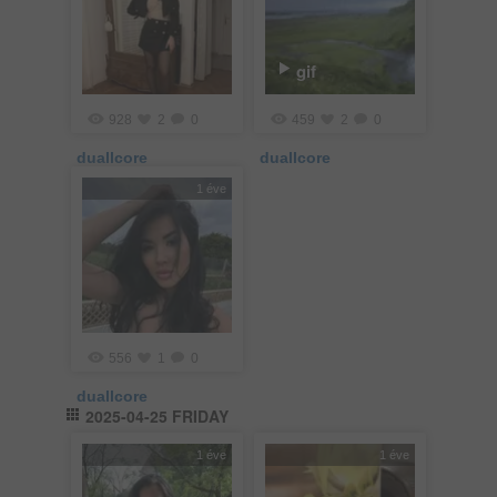
gif
928
2
0
459
2
0
duallcore
duallcore
1 éve
556
1
0
duallcore
2025-04-25 FRIDAY
1 éve
1 éve