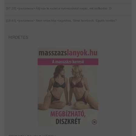
[07:20] <panamera>
Állj már le ezzel a nyomorékkal majac, mit trollkodsz :D
[18:44] <panamera>
Nem onlys kép nagyokos. Sima facebook. Egyéb kérdés?
HIRDETES