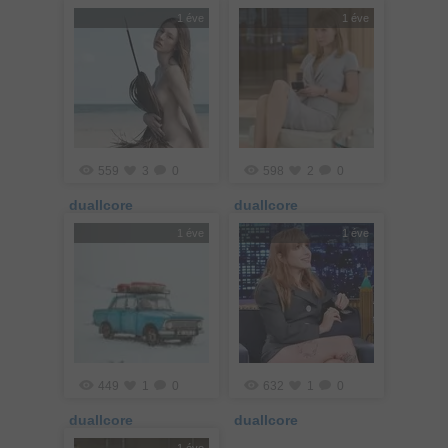
1 éve
1 éve
559
3
0
598
2
0
duallcore
duallcore
1 éve
1 éve
449
1
0
632
1
0
duallcore
duallcore