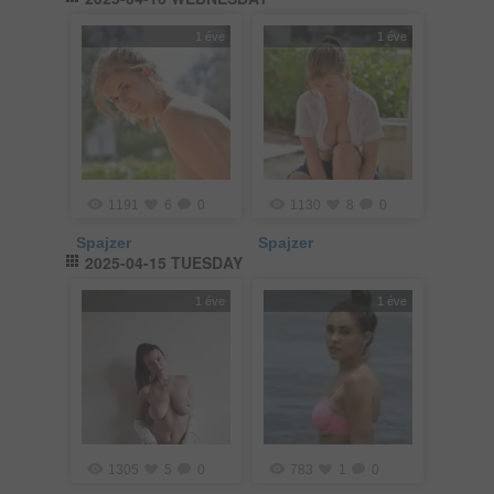
1 éve
1 éve
1191
6
0
1130
8
0
Spajzer
Spajzer
2025-04-15 TUESDAY
1 éve
1 éve
1305
5
0
783
1
0