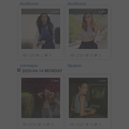
duallcore
duallcore
1 éve
1 éve
728
1
0
1714
6
1
vizimajac
Spajzer
2025-04-14 MONDAY
1 éve
1 éve
1074
4
0
1230
5
2