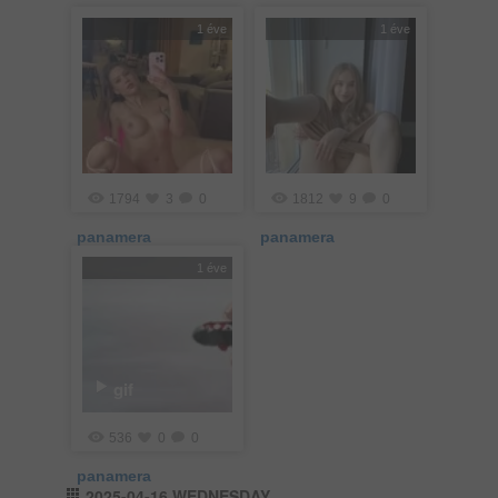
1 éve
1 éve
1794
3
0
1812
9
0
panamera
panamera
1 éve
gif
536
0
0
panamera
2025-04-16 WEDNESDAY