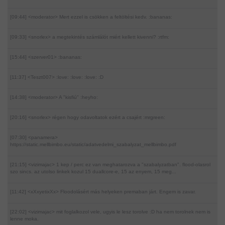
[09:44] <moderator>
Mert ezzel is csökken a feltöltési kedv. :bananas:
[09:33] <snorlex>
a megtekintés számlálót miért kellett kivenni? :rtfm:
[15:44] <szerver01>
:bananas:
[11:37] <Teszt007>
:love: :love: :love: :D
[14:38] <moderator>
A "kisfiú" :heyho:
[20:16] <snorlex>
régen hogy odavoltatok ezért a csajért :mrgreen:
[07:30] <panamera>
https://static.mellbimbo.eu/static/adatvedelmi_szabalyzat_mellbimbo.pdf
[21:15] <vizimajac>
1 kep / perc ez van meghatarozva a "szabalyzatban". flood-olasrol
szo sincs. az utolso linkek kozul 15 duallcore-e, 15 az enyem, 15 meg...
[11:42] <xXxyetixXx>
Floodolásért más helyeken premaban járt. Engem is zavar.
[22:02] <vizimajac>
mit foglalkozol vele, ugyis le lesz torolve :D ha nem torolnek nem is
lenne moka.