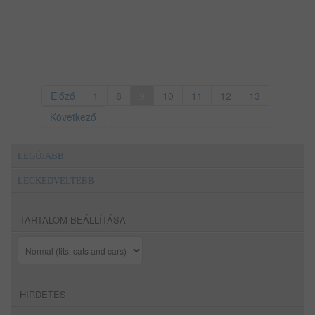
Előző
1
8
9
10
11
12
13
Következő
LEGÚJABB
LEGKEDVELTEBB
TARTALOM BEÁLLÍTÁSA
HIRDETES