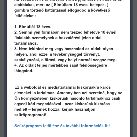
alábbiakat, mert az [ Elmúltam 18 éves, belépek. ]
gombra történő kattintással elfogadod a következő
feltételeket:
gif
gif
1. Elmúltál 18 éves.
2. Semmilyen formában nem teszed lehetővé 18 évnél
345
0
0
298
0
0
fiatalabb személynek a hozzáférést jelen oldal
tartalmához.
panamera
panamera
3. Nem tekinted meg vagy használod az oldalt olyan
helyen, ahol ezzel a tevékenységgel törvényt,
1 éve
1 éve
szabályozást, előírást, vagy helyi normát szegsz meg.
4. Az oldalt teljes mértékben saját felelősségedre
látogatod.
Ez a weboldal és médiatartalmai kiskorúakra káros
elemeket is tartalmaz. Amennyiben azt szeretné, hogy az
Ön környezetében kiskorúak hasonló tartalmakhoz csak
1000
7
0
597
3
0
egyedi kód megadásával - azaz kiskorúak kizárása
mellett – férjenek hozzá, kérjük használjon
panamera
panamera
szűrőprogramot!
1 éve
1 éve
Szűrőprogram letöltése és további információk itt!