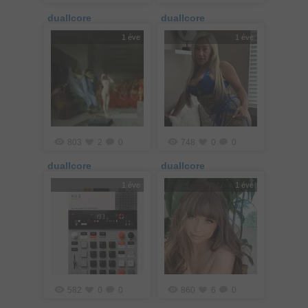
duallcore
duallcore
1 éve
1 éve
803
2
0
748
0
0
duallcore
duallcore
1 éve
1 éve
582
0
0
860
6
0