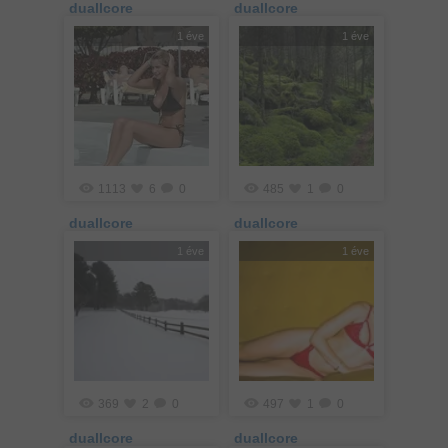
duallcore
duallcore
1 éve
1 éve
1113
6
0
485
1
0
duallcore
duallcore
1 éve
1 éve
369
2
0
497
1
0
duallcore
duallcore