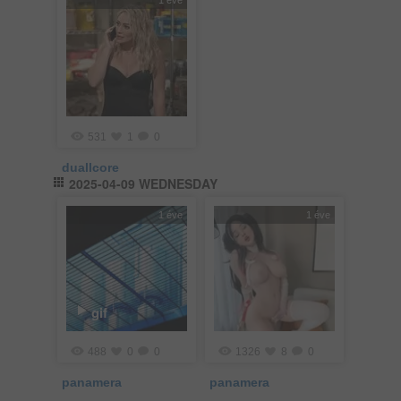
1 éve
531
1
0
duallcore
2025-04-09 WEDNESDAY
1 éve
1 éve
gif
488
0
0
1326
8
0
panamera
panamera