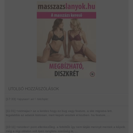
UTOLSÓ HOZZÁSZÓLÁSOK
[17:33] <spysas>
ari ! :bitchplz:
[11:01] <vizimajac>
az a kerdes hogy ez bug vagy feature. a site migralva lett,
legalabbis az adatok biztosan, mert kepek vesztek el kozben. ha feature, ...
[10:11] <snorlex>
pont ellenkezőleg. a feltöltők így nem látják mennyit mentek a képeik.
még a régi oldalon volt ilyen ranglista szerűség is, ...