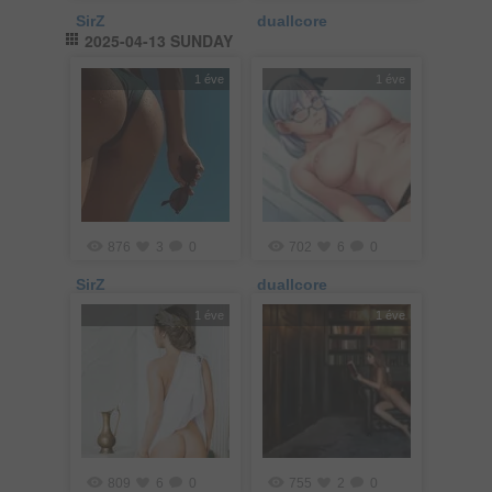
SirZ
duallcore
2025-04-13 SUNDAY
1 éve
1 éve
876
3
0
702
6
0
SirZ
duallcore
1 éve
1 éve
809
6
0
755
2
0