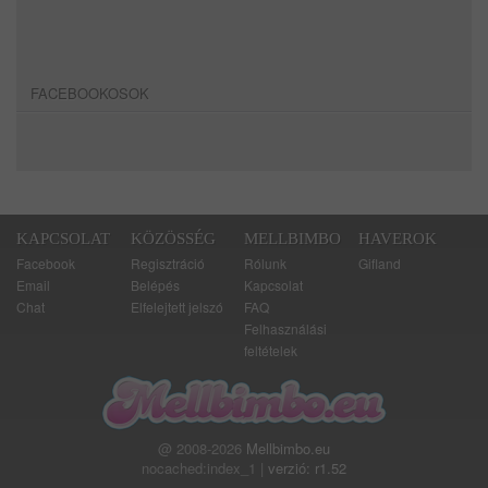
FACEBOOKOSOK
KAPCSOLAT
KÖZÖSSÉG
MELLBIMBO
HAVEROK
Facebook
Regisztráció
Rólunk
Gifland
Email
Belépés
Kapcsolat
Chat
Elfelejtett jelszó
FAQ
Felhasználási
feltételek
@ 2008-2026
Mellbimbo.eu
nocached:index_1 |
verzió: r1.52