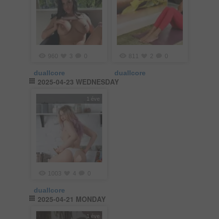
960
3
0
811
2
0
duallcore
duallcore
2025-04-23 WEDNESDAY
1 éve
1003
4
0
duallcore
2025-04-21 MONDAY
1 éve