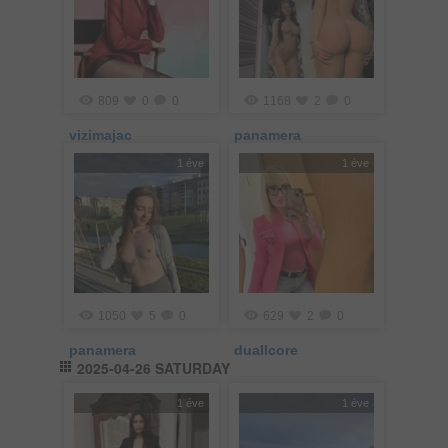
809
0
0
1168
2
0
vizimajac
panamera
1 éve
1 éve
1050
5
0
629
2
0
panamera
duallcore
2025-04-26 SATURDAY
1 éve
1 éve