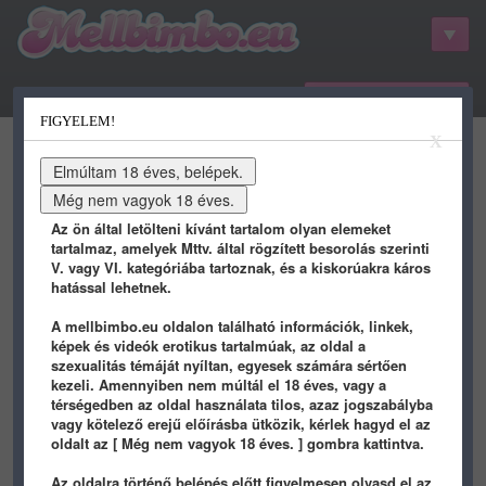
belépés / regisztráció
FIGYELEM!
kategóriák
hots
gifs
porn
X
youtube
qdb
stat
info
Az ön által letölteni kívánt tartalom olyan elemeket
tartalmaz, amelyek Mttv. által rögzített besorolás szerinti
V. vagy VI. kategóriába tartoznak, és a kiskorúakra káros
hatással lehetnek.
A mellbimbo.eu oldalon található információk, linkek,
képek és videók erotikus tartalmúak, az oldal a
szexualitás témáját nyíltan, egyesek számára sértően
kezeli. Amennyiben nem múltál el 18 éves, vagy a
2025-04-30 WEDNESDAY
térségedben az oldal használata tilos, azaz jogszabályba
vagy kötelező erejű előírásba ütközik, kérlek hagyd el az
oldalt az [ Még nem vagyok 18 éves. ] gombra kattintva.
1 éve
1 éve
Az oldalra történő belépés előtt figyelmesen olvasd el az