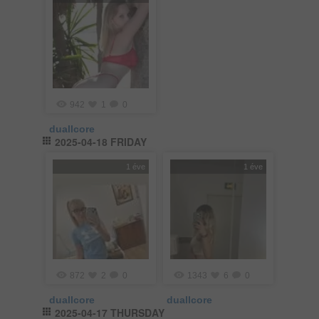
942
1
0
duallcore
2025-04-18 FRIDAY
1 éve
1 éve
872
2
0
1343
6
0
duallcore
duallcore
2025-04-17 THURSDAY