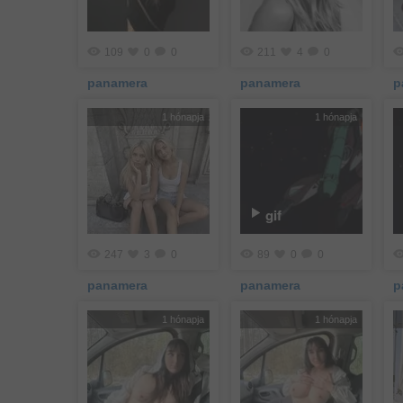
109
0
0
211
4
0
panamera
panamera
p
1 hónapja
1 hónapja
gif
247
3
0
89
0
0
panamera
panamera
p
1 hónapja
1 hónapja