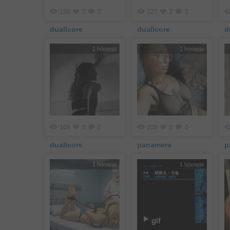
156
0
0
227
2
0
duallcore
duallcore
d
1 hónapja
1 hónapja
109
0
0
209
0
0
duallcore
panamera
p
1 hónapja
1 hónapja
gif