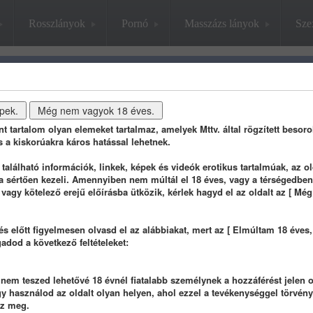
Rosszlányok
Pornó
Masszázs lányok
Sze
jelenlegi lis
db
stat
info
ánt tartalom olyan elemeket tartalmaz, amelyek Mttv. által rögzített besoro
s a kiskorúakra káros hatással lehetnek.
alálható információk, linkek, képek és videók erotikus tartalmúak, az ol
a sértően kezeli. Amennyiben nem múltál el 18 éves, vagy a térségedben
 vagy kötelező erejű előírásba ütközik, kérlek hagyd el az oldalt az [ Mé
1 hónapja
1 hónapja
1 hóna
és előtt figyelmesen olvasd el az alábbiakat, mert az [ Elmúltam 18 éves
gadod a következő feltételeket:
em teszed lehetővé 18 évnél fiatalabb személynek a hozzáférést jelen o
 használod az oldalt olyan helyen, ahol ezzel a tevékenységgel törvényt
sz meg.