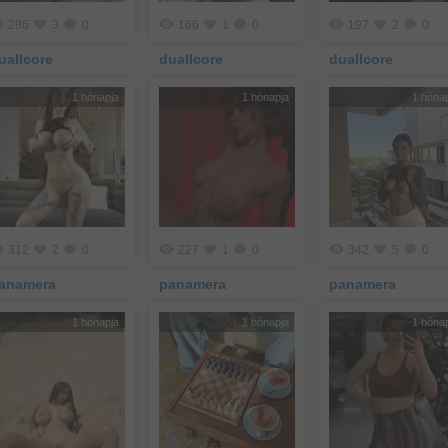
286
3
0
166
1
0
197
2
0
uallcore
duallcore
duallcore
1 hónapja
1 hónapja
1 hóna
312
2
0
227
1
0
342
5
0
anamera
panamera
panamera
1 hónapja
1 hónapja
1 hóna