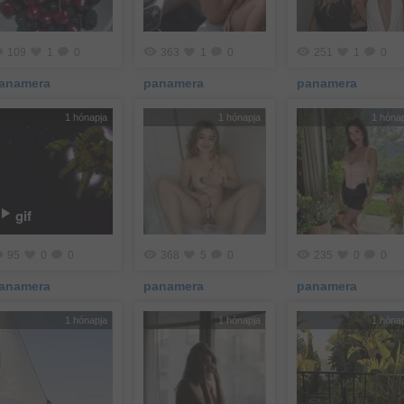
109
1
0
363
1
0
251
1
0
anamera
panamera
panamera
1 hónapja
1 hónapja
1 hóna
gif
95
0
0
368
5
0
235
0
0
anamera
panamera
panamera
1 hónapja
1 hónapja
1 hóna