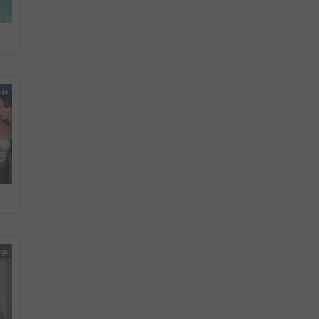
pja
pja