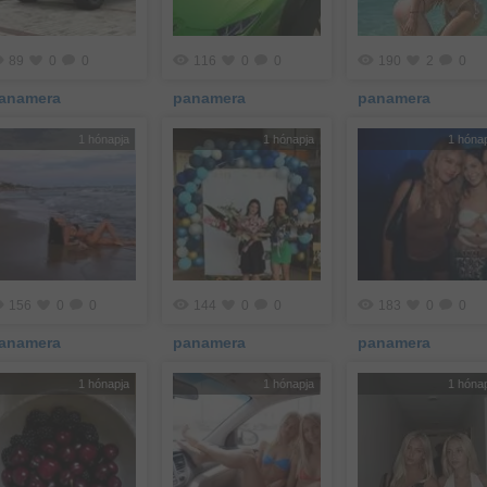
89
0
0
116
0
0
190
2
0
anamera
panamera
panamera
1 hónapja
1 hónapja
1 hóna
156
0
0
144
0
0
183
0
0
anamera
panamera
panamera
1 hónapja
1 hónapja
1 hóna