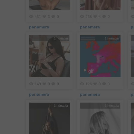
431
3
0
268
4
0
panamera
panamera
p
1 hónapja
1 hónapja
gif
149
0
0
126
0
0
panamera
panamera
p
1 hónapja
1 hónapja