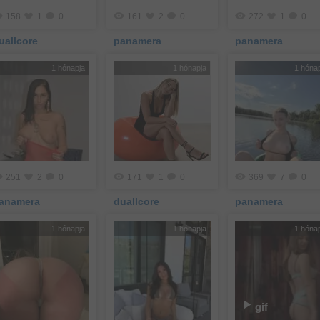
158
1
0
161
2
0
272
1
0
uallcore
panamera
panamera
1 hónapja
1 hónapja
1 hóna
251
2
0
171
1
0
369
7
0
anamera
duallcore
panamera
1 hónapja
1 hónapja
1 hóna
gif