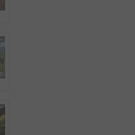
pja
pja