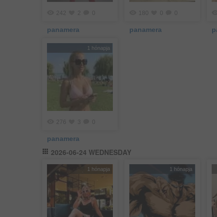
242
2
0
180
0
0
panamera
panamera
p
1 hónapja
276
3
0
panamera
2026-06-24 WEDNESDAY
1 hónapja
1 hónapja