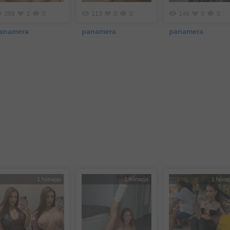
399
2
0
113
0
0
146
0
0
anamera
panamera
panamera
1 hónapja
1 hónapja
1 hóna