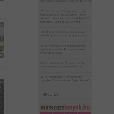
https://static.mellbimbo.eu/static/adatvedelmi_szabalyzat_mell
[21:15] <vizimajac>
1 kep / perc ez van
meghatarozva a "szabalyzatban". flood-
olasrol szo sincs. az utolso linkek kozul 15
duallcore-e, 15 az enyem, 15 meg...
pja
[11:42] <xXxyetixXx>
Floodolásért más
helyeken premaban járt. Engem is zavar.
[22:02] <vizimajac>
mit foglalkozol vele,
ugyis le lesz torolve :D ha nem torolnek
nem is lenne moka.
[07:20] <panamera>
Állj már le ezzel a
nyomorékkal majac, mit trollkodsz :D
[18:44] <panamera>
Nem onlys kép
nagyokos. Sima facebook. Egyéb kérdés?
pja
HIRDETES