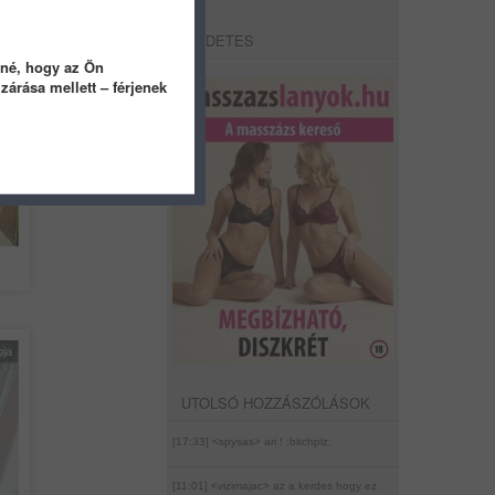
HIRDETES
tné, hogy az Ön
árása mellett – férjenek
pja
pja
UTOLSÓ HOZZÁSZÓLÁSOK
[17:33] <spysas>
ari ! :bitchplz:
[11:01] <vizimajac>
az a kerdes hogy ez