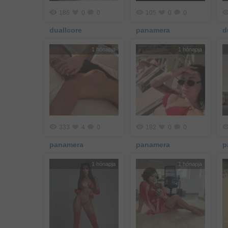
186
0
0
105
0
0
duallcore
panamera
d
1 hónapja
1 hónapja
333
4
0
182
0
0
panamera
panamera
p
1 hónapja
1 hónapja