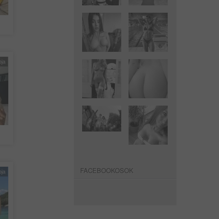
pja
FACEBOOKOSOK
pja