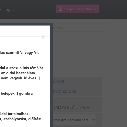
belépés / regisztráció
xshop
tázási mód:
normal
X
lás szerinti V. vagy VI.
dal a szexualitás témáját
 az oldal használata
g nem vagyok 18 éves. ]
LEGÚJABB
pja
LEGKEDVELTEBB
, belépek. ] gombra
TARTALOM BEÁLLÍTÁSA
ldal tartalmához.
, szabályozást, előírást,