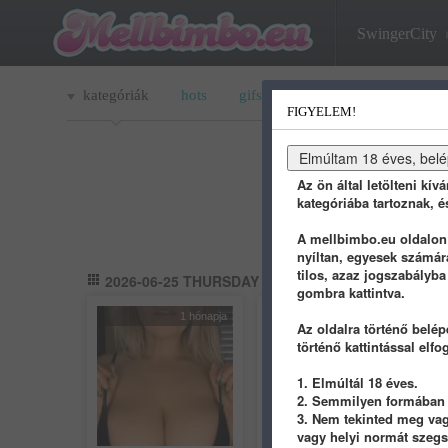
SwingerCity
kategóriák
hots
gifs
porn
youtube
q
FIGYELEM!
Az ön által letölteni kív
kategóriába tartoznak, é
A mellbimbo.eu oldalon t
nyíltan, egyesek számár
tilos, azaz jogszabályba
2026-06-25 THURSDAY
gombra kattintva.
1 hónapja
1 hónapja
Az oldalra történő belép
történő kattintással elfo
1. Elmúltál 18 éves.
2. Semmilyen formában n
3. Nem tekinted meg vagy
vagy helyi normát szeg