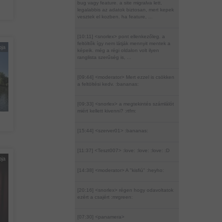
bug vagy feature. a site migralva lett,
legalabbis az adatok biztosan, mert kepek
vesztek el kozben. ha feature, ...
[10:11] <snorlex>
pont ellenkezőleg. a
feltöltők így nem látják mennyit mentek a
pja
képeik. még a régi oldalon volt ilyen
ranglista szerűség is, ...
[09:44] <moderator>
Mert ezzel is csökken
a feltöltési kedv. :bananas:
[09:33] <snorlex>
a megtekintés számlálót
miért kellett kivenni? :rtfm:
[15:44] <szerver01>
:bananas:
[11:37] <Teszt007>
:love: :love: :love: :D
pja
[14:38] <moderator>
A "kisfiú" :heyho:
[20:16] <snorlex>
régen hogy odavoltatok
ezért a csajért :mrgreen:
[07:30] <panamera>