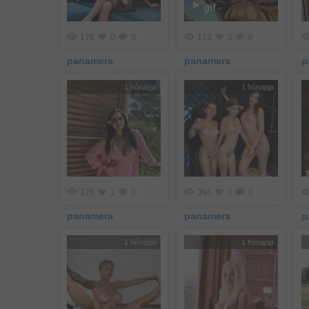
gif
176
0
0
113
0
0
panamera
panamera
p
1 hónapja
1 hónapja
176
1
0
394
6
0
panamera
panamera
p
1 hónapja
1 hónapja