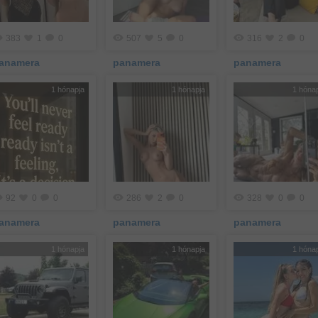
383
1
0
507
5
0
316
2
0
anamera
panamera
panamera
1 hónapja
1 hónapja
1 hóna
92
0
0
286
2
0
328
0
0
anamera
panamera
panamera
1 hónapja
1 hónapja
1 hóna