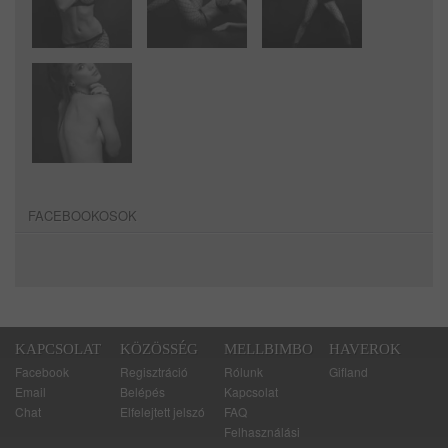
FACEBOOKOSOK
KAPCSOLAT
KÖZÖSSÉG
MELLBIMBO
HAVEROK
Facebook
Regisztráció
Rólunk
Gifland
Email
Belépés
Kapcsolat
Chat
Elfelejtett jelszó
FAQ
Felhasználási