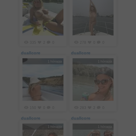
335
2
0
278
0
0
duallcore
duallcore
1 hónapja
1 hónapja
150
0
0
283
2
0
duallcore
duallcore
1 hónapja
1 hónapja