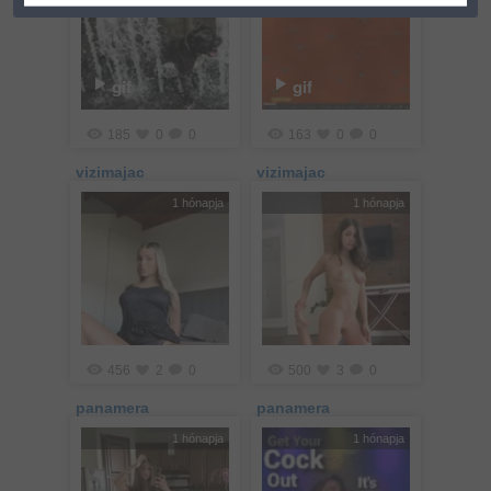
gif
gif
185
0
0
163
0
0
vizimajac
vizimajac
1 hónapja
1 hónapja
456
2
0
500
3
0
panamera
panamera
1 hónapja
1 hónapja