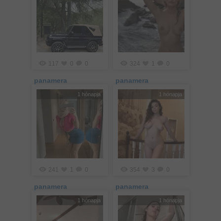
117
0
0
324
1
0
panamera
panamera
1 hónapja
1 hónapja
241
1
0
354
3
0
panamera
panamera
1 hónapja
1 hónapja