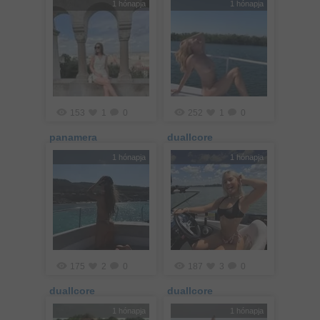
1 hónapja
1 hónapja
153
1
0
252
1
0
panamera
duallcore
1 hónapja
1 hónapja
175
2
0
187
3
0
duallcore
duallcore
1 hónapja
1 hónapja