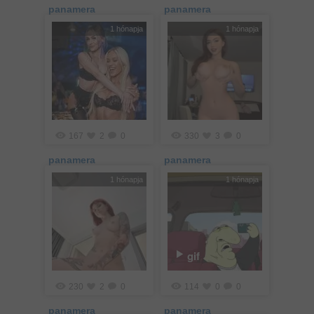
panamera
panamera
1 hónapja
1 hónapja
167
2
0
330
3
0
panamera
panamera
1 hónapja
1 hónapja
gif
230
2
0
114
0
0
panamera
panamera