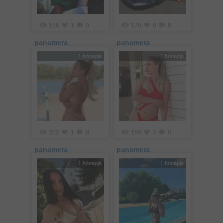
156
1
0
170
0
0
panamera
panamera
1 hónapja
1 hónapja
202
1
0
156
2
0
panamera
panamera
1 hónapja
1 hónapja