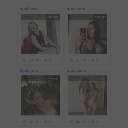
duallcore
duallcore
1 hónapja
1 hónapja
143
0
0
167
1
0
duallcore
panamera
1 hónapja
1 hónapja
182
0
0
460
7
0