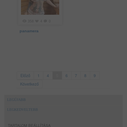
358
4
0
panamera
Előző
1
4
5
6
7
8
9
Következő
LEGÚJABB
LEGKEDVELTEBB
TARTALOM BEÁLLÍTÁSA