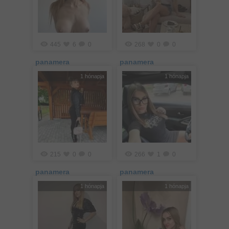
445
6
0
268
0
0
panamera
panamera
1 hónapja
1 hónapja
215
0
0
266
1
0
panamera
panamera
1 hónapja
1 hónapja