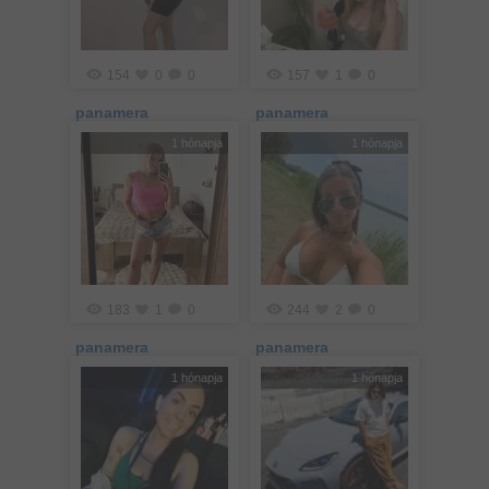
154
0
0
157
1
0
panamera
panamera
1 hónapja
1 hónapja
183
1
0
244
2
0
panamera
panamera
1 hónapja
1 hónapja