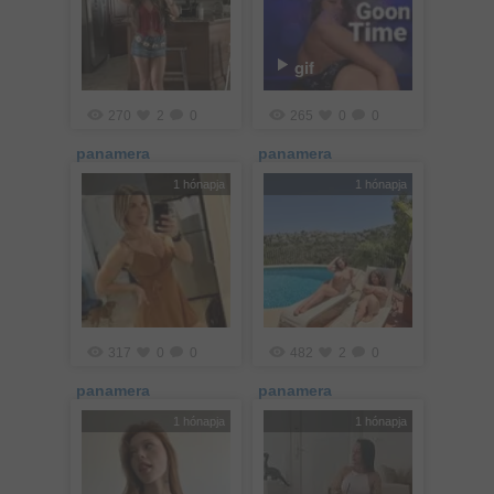
gif
270
2
0
265
0
0
panamera
panamera
1 hónapja
1 hónapja
317
0
0
482
2
0
panamera
panamera
1 hónapja
1 hónapja