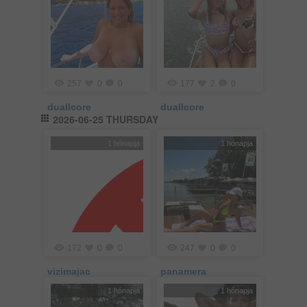
257
0
0
177
2
0
duallcore
duallcore
2026-06-25 THURSDAY
1 hónapja
1 hónapja
172
0
0
247
0
0
vizimajac
panamera
1 hónapja
1 hónapja