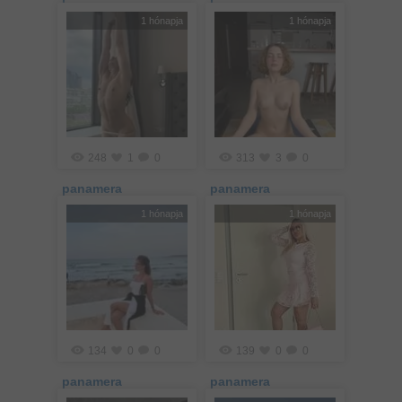
1 hónapja
1 hónapja
248
1
0
313
3
0
panamera
panamera
1 hónapja
1 hónapja
134
0
0
139
0
0
panamera
panamera