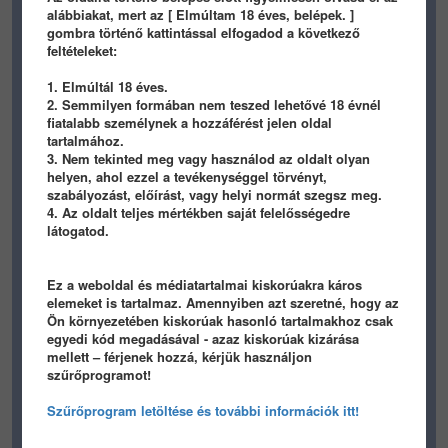
alábbiakat, mert az [ Elmúltam 18 éves, belépek. ]
gombra történő kattintással elfogadod a következő
feltételeket:
1. Elmúltál 18 éves.
2. Semmilyen formában nem teszed lehetővé 18 évnél
495
2
0
508
2
0
fiatalabb személynek a hozzáférést jelen oldal
tartalmához.
panamera
panamera
3. Nem tekinted meg vagy használod az oldalt olyan
helyen, ahol ezzel a tevékenységgel törvényt,
1 hónapja
szabályozást, előírást, vagy helyi normát szegsz meg.
4. Az oldalt teljes mértékben saját felelősségedre
látogatod.
Ez a weboldal és médiatartalmai kiskorúakra káros
elemeket is tartalmaz. Amennyiben azt szeretné, hogy az
Ön környezetében kiskorúak hasonló tartalmakhoz csak
238
1
0
egyedi kód megadásával - azaz kiskorúak kizárása
mellett – férjenek hozzá, kérjük használjon
panamera
szűrőprogramot!
2026-06-26 FRIDAY
Szűrőprogram letöltése és további információk itt!
1 hónapja
1 hónapja