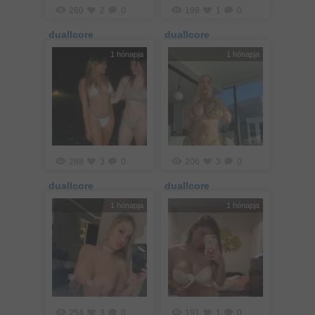
260
2
0
198
1
0
duallcore
duallcore
1 hónapja
1 hónapja
288
3
0
206
3
0
duallcore
duallcore
1 hónapja
1 hónapja
254
3
0
191
1
0