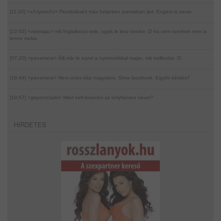
[11:42] <xXxyetixXx>
Floodolásért más helyeken premaban járt. Engem is zavar.
[22:02] <vizimajac>
mit foglalkozol vele, ugyis le lesz torolve :D ha nem torolnek nem is
lenne moka.
[07:20] <panamera>
Állj már le ezzel a nyomorékkal majac, mit trollkodsz :D
[18:44] <panamera>
Nem onlys kép nagyokos. Sima facebook. Egyéb kérdés?
[10:57] <gepontcsabi>
Miert kell leszedni az onlyfansos nevet?
HIRDETES