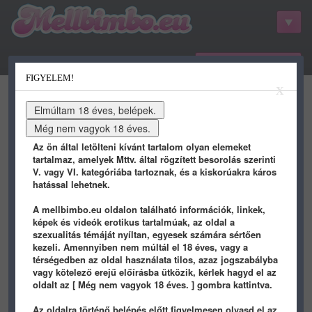
belépés / regisztráció
FIGYELEM!
kategóriák
hots
gifs
porn
X
youtube
qdb
stat
info
Az ön által letölteni kívánt tartalom olyan elemeket
tartalmaz, amelyek Mttv. által rögzített besorolás szerinti
V. vagy VI. kategóriába tartoznak, és a kiskorúakra káros
hatással lehetnek.
A mellbimbo.eu oldalon található információk, linkek,
képek és videók erotikus tartalmúak, az oldal a
szexualitás témáját nyíltan, egyesek számára sértően
kezeli. Amennyiben nem múltál el 18 éves, vagy a
térségedben az oldal használata tilos, azaz jogszabályba
2026-06-27 SATURDAY
vagy kötelező erejű előírásba ütközik, kérlek hagyd el az
oldalt az [ Még nem vagyok 18 éves. ] gombra kattintva.
1 hónapja
1 hónapja
Az oldalra történő belépés előtt figyelmesen olvasd el az