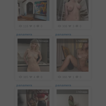
118
0
0
308
3
0
panamera
panamera
1 hónapja
1 hónapja
385
4
0
366
1
0
panamera
panamera
1 hónapja
1 hónapja