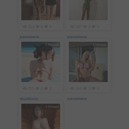
219
0
0
287
2
0
panamera
panamera
1 hónapja
1 hónapja
225
0
0
263
2
0
duallcore
panamera
1 hónapja