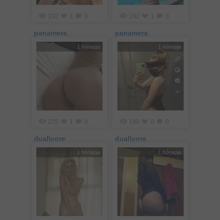
192
1
0
192
1
0
panamera
panamera
1 hónapja
1 hónapja
275
1
0
180
0
0
duallcore
duallcore
1 hónapja
1 hónapja