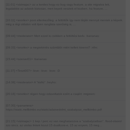
[11:01] <vizimajac>
az a kerdes hogy ez bug vagy feature. a site migralva lett,
legalabbis az adatok biztosan, mert kepek vesztek el kozben. ha feature, ...
[10:11] <snorlex>
pont ellenkezőleg. a feltöltők így nem látják mennyit mentek a képeik.
még a régi oldalon volt ilyen ranglista szerűség is, ...
[09:44] <moderator>
Mert ezzel is csökken a feltöltési kedv. :bananas:
[09:33] <snorlex>
a megtekintés számlálót miért kellett kivenni? :rtfm:
[15:44] <szerver01>
:bananas:
[11:37] <Teszt007>
:love: :love: :love: :D
[14:38] <moderator>
A "kisfiú" :heyho:
[20:16] <snorlex>
régen hogy odavoltatok ezért a csajért :mrgreen:
[07:30] <panamera>
https://static.mellbimbo.eu/static/adatvedelmi_szabalyzat_mellbimbo.pdf
[21:15] <vizimajac>
1 kep / perc ez van meghatarozva a "szabalyzatban". flood-olasrol
szo sincs. az utolso linkek kozul 15 duallcore-e, 15 az enyem, 15 meg...