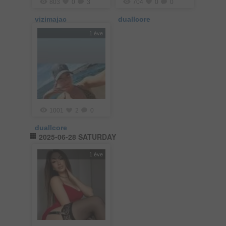
803
0
3
704
0
0
vizimajac
duallcore
1 éve
1001
2
0
duallcore
2025-06-28 SATURDAY
1 éve