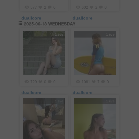
577
2
0
602
2
0
duallcore
duallcore
2025-06-18 WEDNESDAY
1 éve
1 éve
729
0
0
1081
7
0
duallcore
duallcore
1 éve
1 éve