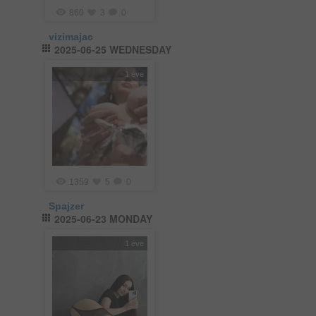
860
3
0
vizimajac
2025-06-25 WEDNESDAY
1 éve
1359
5
0
Spajzer
2025-06-23 MONDAY
1 éve