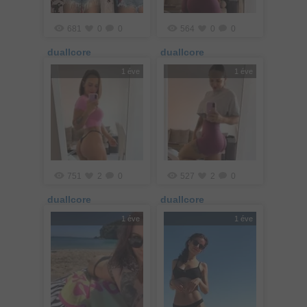
681
0
0
564
0
0
duallcore
duallcore
1 éve
1 éve
751
2
0
527
2
0
duallcore
duallcore
1 éve
1 éve