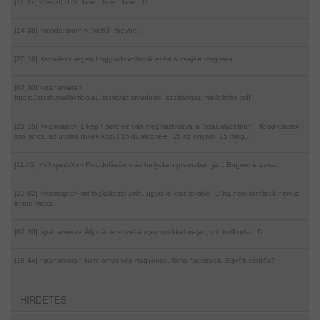
[11:37] <Teszt007>
:love: :love: :love: :D
[14:38] <moderator>
A "kisfiú" :heyho:
[20:16] <snorlex>
régen hogy odavoltatok ezért a csajért :mrgreen:
[07:30] <panamera>
https://static.mellbimbo.eu/static/adatvedelmi_szabalyzat_mellbimbo.pdf
[21:15] <vizimajac>
1 kep / perc ez van meghatarozva a "szabalyzatban". flood-olasrol
szo sincs. az utolso linkek kozul 15 duallcore-e, 15 az enyem, 15 meg...
[11:42] <xXxyetixXx>
Floodolásért más helyeken premaban járt. Engem is zavar.
[22:02] <vizimajac>
mit foglalkozol vele, ugyis le lesz torolve :D ha nem torolnek nem is
lenne moka.
[07:20] <panamera>
Állj már le ezzel a nyomorékkal majac, mit trollkodsz :D
[18:44] <panamera>
Nem onlys kép nagyokos. Sima facebook. Egyéb kérdés?
HIRDETES