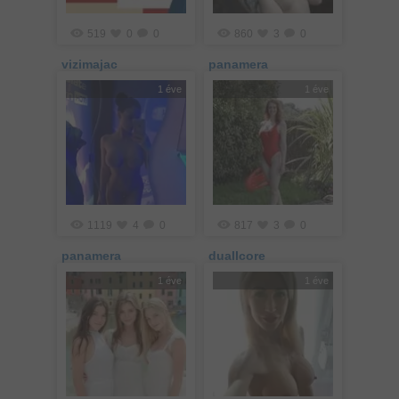
519
0
0
860
3
0
vizimajac
panamera
1 éve
1 éve
1119
4
0
817
3
0
panamera
duallcore
1 éve
1 éve