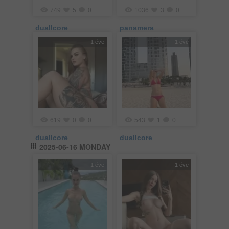
749
5
0
1036
3
0
duallcore
panamera
1 éve
1 éve
619
0
0
543
1
0
duallcore
duallcore
2025-06-16 MONDAY
1 éve
1 éve