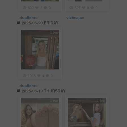
890
2
0
527
0
0
duallcore
vizimajac
2025-06-20 FRIDAY
1 éve
1038
4
0
duallcore
2025-06-19 THURSDAY
1 éve
1 éve