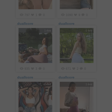
797
1
0
1090
9
0
duallcore
duallcore
1 éve
1 éve
935
3
0
671
2
0
duallcore
duallcore
1 éve
1 éve