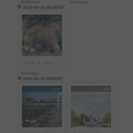
duallcore
vizimajac
2025-06-30 MONDAY
1 éve
gif
512
4
0
vizimajac
2025-06-29 SUNDAY
1 éve
1 éve
gif