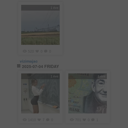
1 éve
520
0
0
vizimajac
2025-07-04 FRIDAY
1 éve
1 éve
1410
7
0
701
0
1