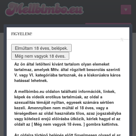
belépés / regisztráció
FIGYELEM!
kategóriák
hots
gifs
porn
X
youtube
qdb
stat
info
Az ön által letölteni kívánt tartalom olyan elemeket
tartalmaz, amelyek Mttv. által rögzített besorolás szerinti
V. vagy VI. kategóriába tartoznak, és a kiskorúakra káros
hatással lehetnek.
A mellbimbo.eu oldalon található információk, linkek,
képek és videók erotikus tartalmúak, az oldal a
szexualitás témáját nyíltan, egyesek számára sértően
kezeli. Amennyiben nem múltál el 18 éves, vagy a
térségedben az oldal használata tilos, azaz jogszabályba
2025-07-13 SUNDAY
vagy kötelező erejű előírásba ütközik, kérlek hagyd el az
oldalt az [ Még nem vagyok 18 éves. ] gombra kattintva.
1 éve
1 éve
Az oldalra történő belépés előtt figyelmesen olvasd el az