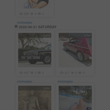
695
0
0
vizimajac
2025-06-21 SATURDAY
1 éve
1 éve
467
0
0
427
0
0
vizimajac
vizimajac
1 éve
1 éve