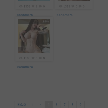
1359
8
0
1318
5
0
panamera
panamera
1 éve
1100
3
0
panamera
Előző
1
4
5
6
7
8
9