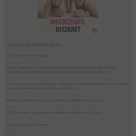
UTOLSÓ HOZZÁSZÓLÁSOK
[17:33] <spysas>
ari ! :bitchplz:
[11:01] <vizimajac>
az a kerdes hogy ez bug vagy feature. a site migralva lett,
legalabbis az adatok biztosan, mert kepek vesztek el kozben. ha feature, ...
[10:11] <snorlex>
pont ellenkezőleg. a feltöltők így nem látják mennyit mentek a képeik.
még a régi oldalon volt ilyen ranglista szerűség is, ...
[09:44] <moderator>
Mert ezzel is csökken a feltöltési kedv. :bananas:
[09:33] <snorlex>
a megtekintés számlálót miért kellett kivenni? :rtfm:
[15:44] <szerver01>
:bananas: