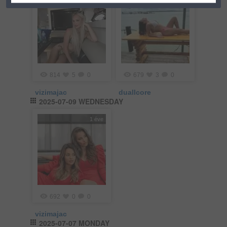
814
5
0
679
3
0
vizimajac
duallcore
2025-07-09 WEDNESDAY
1 éve
692
0
0
vizimajac
2025-07-07 MONDAY