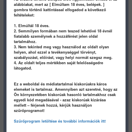
alábbiakat, mert az [ Elmúltam 18 éves, belépek. ]
gombra történő kattintással elfogadod a következő
feltételeket:
1. Elmúltál 18 éves.
2. Semmilyen formában nem teszed lehetővé 18 évnél
366
3
0
582
4
0
fiatalabb személynek a hozzáférést jelen oldal
tartalmához.
duallcore
duallcore
3. Nem tekinted meg vagy használod az oldalt olyan
2025-07-12 SATURDAY
helyen, ahol ezzel a tevékenységgel törvényt,
szabályozást, előírást, vagy helyi normát szegsz meg.
1 éve
4. Az oldalt teljes mértékben saját felelősségedre
látogatod.
Ez a weboldal és médiatartalmai kiskorúakra káros
elemeket is tartalmaz. Amennyiben azt szeretné, hogy az
Ön környezetében kiskorúak hasonló tartalmakhoz csak
egyedi kód megadásával - azaz kiskorúak kizárása
mellett – férjenek hozzá, kérjük használjon
741
4
0
szűrőprogramot!
duallcore
2025-07-11 FRIDAY
Szűrőprogram letöltése és további információk itt!
1 éve
1 éve