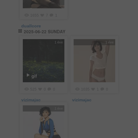
1655
7
1
duallcore
2025-06-22 SUNDAY
1 éve
1 éve
gif
525
0
0
1035
1
0
vizimajac
vizimajac
1 éve