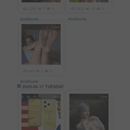
1291
7
0
1421
12
0
duallcore
duallcore
1 éve
949
2
0
duallcore
2025-06-17 TUESDAY
1 éve
1 éve