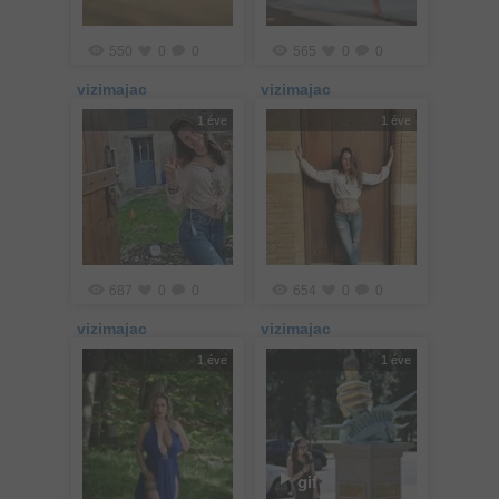
550
0
0
565
0
0
vizimajac
vizimajac
1 éve
1 éve
687
0
0
654
0
0
vizimajac
vizimajac
1 éve
1 éve
gif