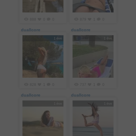
888
0
0
879
1
0
duallcore
duallcore
1 éve
1 éve
828
1
0
737
1
0
duallcore
duallcore
1 éve
1 éve