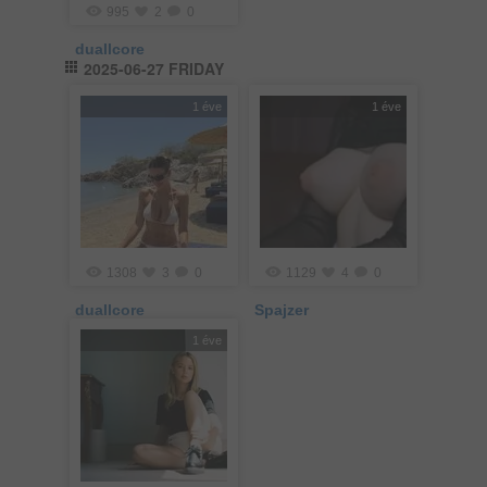
995
2
0
duallcore
2025-06-27 FRIDAY
1 éve
1 éve
1308
3
0
1129
4
0
duallcore
Spajzer
1 éve