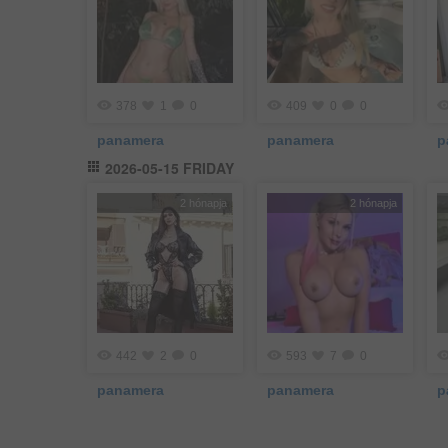
378
1
0
409
0
0
panamera
panamera
p
2026-05-15 FRIDAY
2 hónapja
2 hónapja
442
2
0
593
7
0
panamera
panamera
p