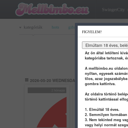
SwingerCity
kategóriák
hots
gifs
porn
youtube
q
FIGYELEM!
Az ön által letölteni kív
kategóriába tartoznak, é
A mellbimbo.eu oldalon t
nyíltan, egyesek számár
tilos, azaz jogszabályba
2026-05-20 WEDNESDAY
gombra kattintva.
2 hónapja
2 hónapja
Az oldalra történő belép
történő kattintással elfo
1. Elmúltál 18 éves.
2. Semmilyen formában n
3. Nem tekinted meg vagy
vagy helyi normát szeg