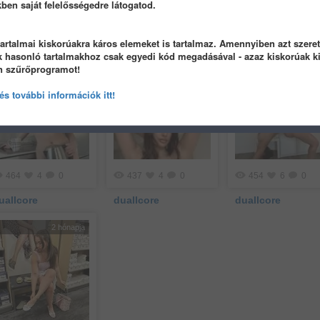
ékben saját felelősségedre látogatod.
342
0
0
272
3
0
475
6
0
uallcore
duallcore
duallcore
artalmai kiskorúakra káros elemeket is tartalmaz. Amennyiben azt szere
 hasonló tartalmakhoz csak egyedi kód megadásával - azaz kiskorúak kiz
on szűrőprogramot!
2 hónapja
2 hónapja
2 hóna
s további információk itt!
464
4
0
437
4
0
454
6
0
uallcore
duallcore
duallcore
2 hónapja