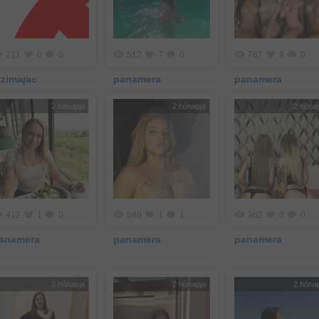
211
0
0
512
7
0
767
8
0
izimajac
panamera
panamera
2 hónapja
2 hónapja
2 hóna
412
1
0
549
1
1
362
0
0
anamera
panamera
panamera
2 hónapja
2 hónapja
2 hóna