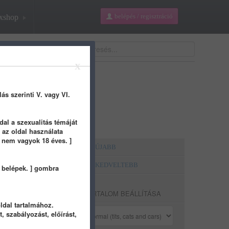
belépés / regisztráció
xshop
tázási mód:
normal
X
lás szerinti V. vagy VI.
dal a szexualitás témáját
 az oldal használata
g nem vagyok 18 éves. ]
LEGÚJABB
pja
LEGKEDVELTEBB
, belépek. ] gombra
TARTALOM BEÁLLÍTÁSA
ldal tartalmához.
, szabályozást, előírást,