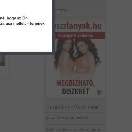
HIRDETES
tné, hogy az Ön
árása mellett – férjenek
pja
UTOLSÓ HOZZÁSZÓLÁSOK
[17:33] <spysas>
ari ! :bitchplz:
[11:01] <vizimajac>
az a kerdes hogy ez