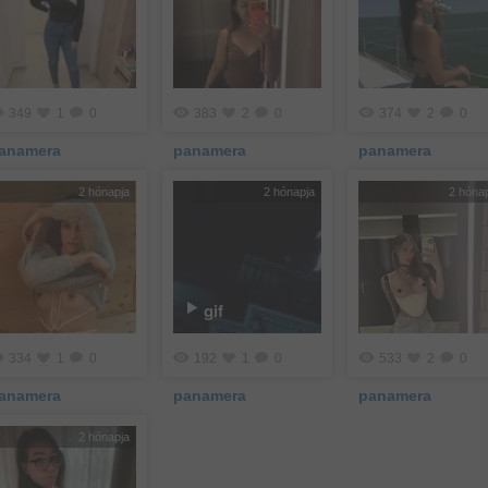
349
1
0
383
2
0
374
2
0
anamera
panamera
panamera
2 hónapja
2 hónapja
2 hóna
gif
334
1
0
192
1
0
533
2
0
anamera
panamera
panamera
2 hónapja