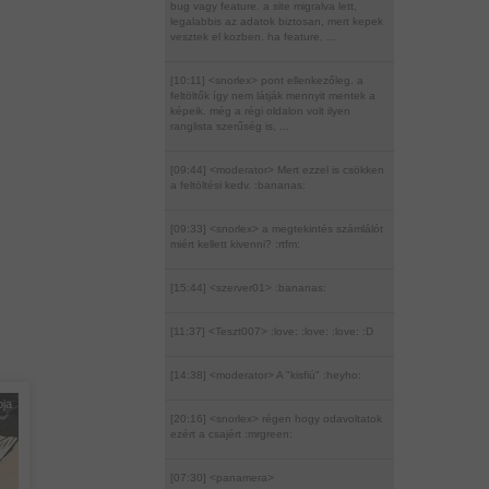
bug vagy feature. a site migralva lett,
legalabbis az adatok biztosan, mert kepek
vesztek el kozben. ha feature, ...
[10:11] <snorlex>
pont ellenkezőleg. a
feltöltők így nem látják mennyit mentek a
képeik. még a régi oldalon volt ilyen
ranglista szerűség is, ...
[09:44] <moderator>
Mert ezzel is csökken
a feltöltési kedv. :bananas:
[09:33] <snorlex>
a megtekintés számlálót
miért kellett kivenni? :rtfm:
[15:44] <szerver01>
:bananas:
[11:37] <Teszt007>
:love: :love: :love: :D
[14:38] <moderator>
A "kisfiú" :heyho:
pja
[20:16] <snorlex>
régen hogy odavoltatok
ezért a csajért :mrgreen:
[07:30] <panamera>