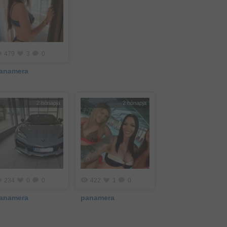
479
3
0
anamera
2 hónapja
2 hónapja
234
0
0
422
1
0
anamera
panamera